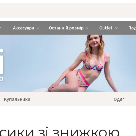
rabra ❤️ Київ та Україна
Аксесуари
Останній розмір
Outlet
По
Купальники
Одяг
усики зі знижкою