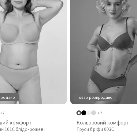
продано
Товар розпродано
+7
+7
вий комфорт
Кольоровий комфорт
пи 101C блідо-рожеві
Труси бріфи 003C