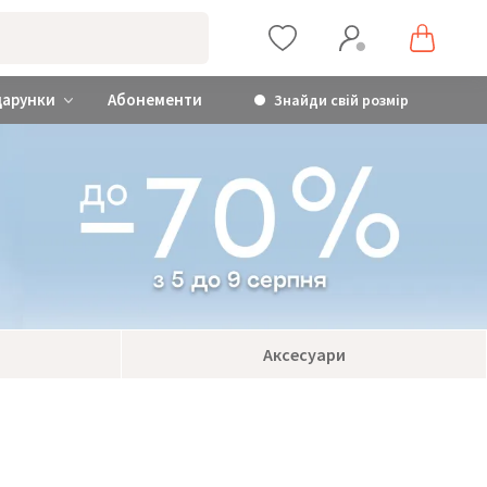
дарунки
Абонементи
Знайди свій розмір
Аксесуари