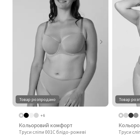
Товар розпродано
Товар роз
+6
Кольоровий комфорт
Кольоро
Труси сліпи 001C блідо-рожеві
Труси слі