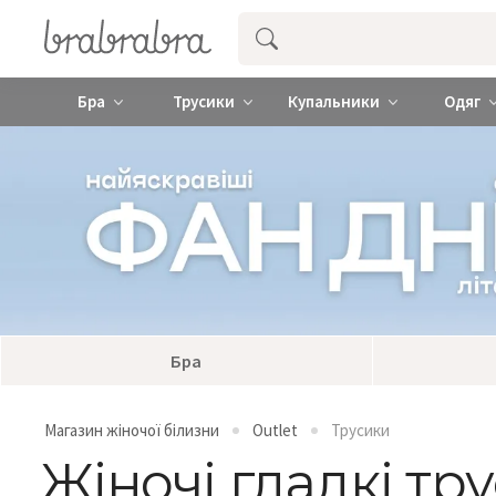
Купити нижню жіночу білизну ❤️ brab
Бра
Трусики
Купальники
Одяг
Бра
Магазин жіночої білизни
Outlet
Трусики
Жіночі гладкі тр