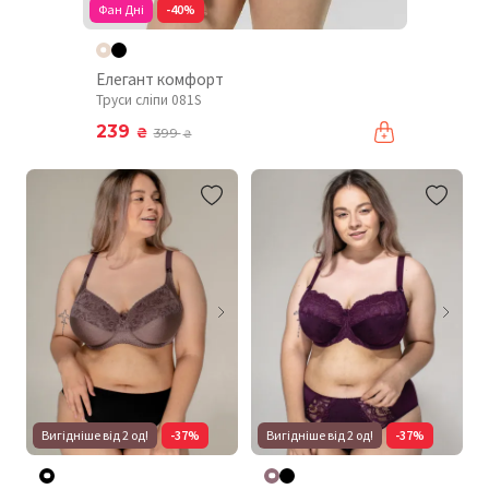
Фан Дні
-40%
Елегант комфорт
Труси сліпи 081S
239
₴
399
₴
Вигідніше від 2 од!
-37%
Вигідніше від 2 од!
-37%