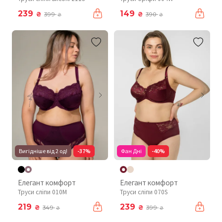
239
149
₴
₴
399
390
₴
₴
Вигідніше від 2 од!
-37%
Фан Дні
-40%
Елегант комфорт
Елегант комфорт
Труси сліпи 010М
Труси сліпи 070S
219
239
₴
₴
349
399
₴
₴