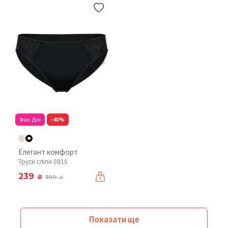
Фан Дні
-40%
Елегант комфорт
Труси сліпи 081S
239
₴
399
₴
Показати ще