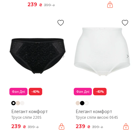
239
₴
399
₴
Фан Дні
-40%
Фан Дні
-40%
Елегант комфорт
Елегант комфорт
Труси сліпи 220S
Труси сліпи високі 064S
239
239
₴
₴
399
399
₴
₴