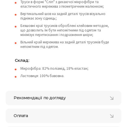
Труси в формі "Сліп" з дихаючої мікрофібри та
еластичного мережива з геометричним малюнком;
Вертикальний шов на задній деталі трусів візуально
піднімає зону сідниць;
Безшовні краї трусиків оброблені клейовим методом,
що дозволить їм бути непомітними під одягом та
мінімізує перетискання і подразнення шкіри;
Вільний край мережива на задній деталі трусиків буде
непомітним під одягом.
Склад:
Мікрофібра: 82% поліамід, 18% еластан;
Ластовиця: 100% бавовна.
Рекомендації по догляду
Оплата