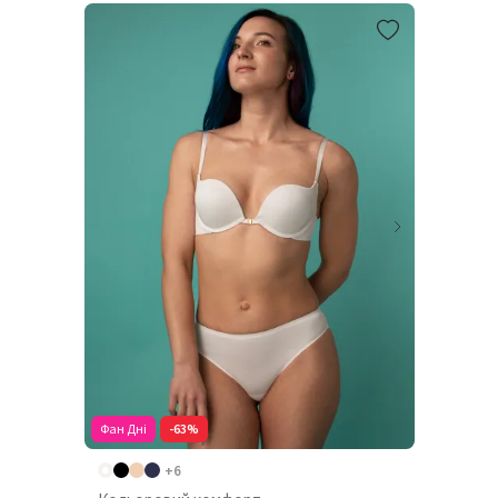
Фан Дні
-63%
+6