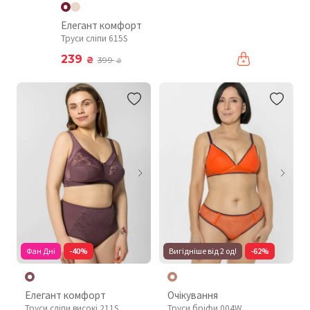
Елегант комфорт
Труси сліпи 615S
239
₴
399
₴
Фан Дні
-40%
Вигідніше від 2 од!
-62%
Елегант комфорт
Очікування
Труси сліпи високі 211S
Труси бріфи 004W