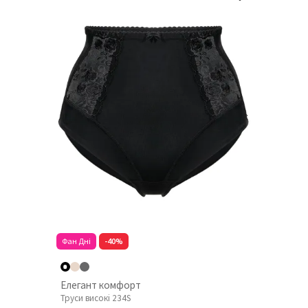
Фан Дні
-40%
Елегант комфорт
Труси високі 234S