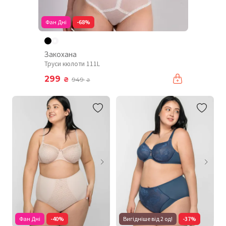
Фан Дні
-68%
Закохана
Труси кюлоти 111L
299
₴
949
₴
Фан Дні
-40%
Вигідніше від 2 од!
-37%