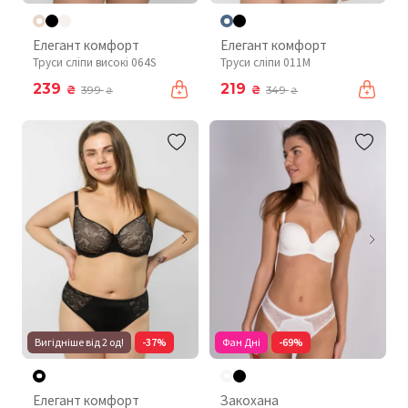
Елегант комфорт
Елегант комфорт
Труси сліпи високі 064S
Труси сліпи 011М
239
219
₴
₴
399
349
₴
₴
Вигідніше від 2 од!
-37%
Фан Дні
-69%
Елегант комфорт
Закохана