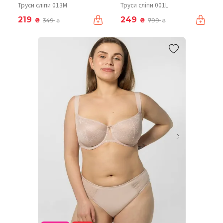
Труси сліпи 013M
Труси сліпи 001L
219
249
₴
₴
349
799
₴
₴