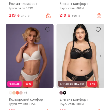
Елегант комфорт
Елегант комфорт
Труси сліпи 003М
Труси сліпи 001М
219
219
₴
₴
349
349
₴
₴
Фан Дні
-63%
Вигідніше від 2 од!
-37%
+5
Кольоровий комфорт
Елегант комфорт
Труси стрінги 005C
Труси сліпи 001М