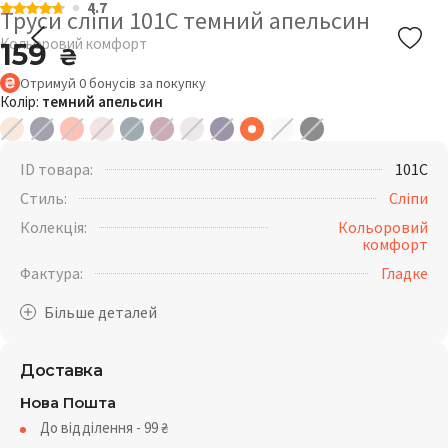
4.7
Труси сліпи 101C темний апельсин
Кольоровий комфорт
159
₴
Отримуй
0
бонусів
за покупку
Колір:
темний апельсин
ID товара:
101C
Стиль:
Сліпи
Колекція:
Кольоровий
комфорт
Фактура:
Гладке
Доставка
Нова Пошта
До відділення - 99
₴