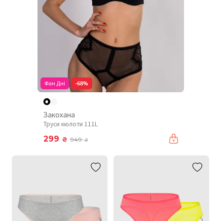
Фан Дні
-68%
Закохана
Труси кюлоти 111L
299
₴
949
₴