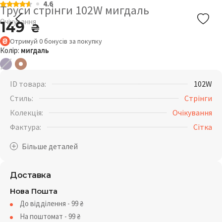
4.6
Труси стрінги 102W мигдаль
Очікування
149
₴
Отримуй
0
бонусів
за покупку
Колір:
мигдаль
ID товара:
102W
Стиль:
Стрінги
Колекція:
Очікування
Фактура:
Сітка
Доставка
Нова Пошта
До відділення - 99
₴
На поштомат - 99
₴