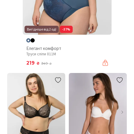
Вигідніше від 2 од!
-37%
Елегант комфорт
Труси сліпи 011М
219
₴
349
₴