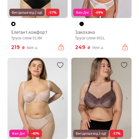
Вигідніше від 2 од!
-37%
Фан Дні
-69%
Елегант комфорт
Закохана
Труси сліпи 013M
Труси сліпи 001L
219
249
₴
₴
349
799
₴
₴
Фан Дні
-40%
Вигідніше від 2 од!
-37%