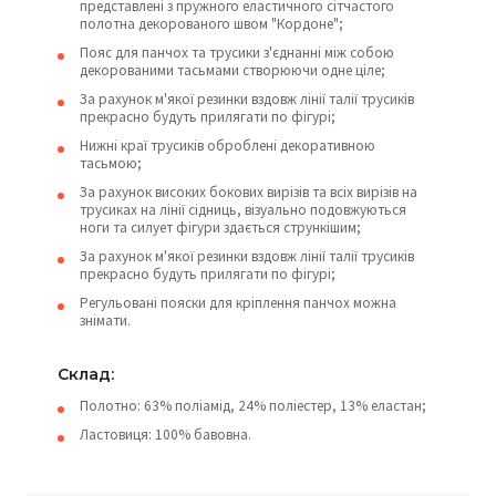
представлені з пружного еластичного сітчастого
полотна декорованого швом "Кордоне";
Пояс для панчох та трусики з'єднанні між собою
декорованими тасьмами створюючи одне ціле;
За рахунок м'якої резинки вздовж лінії талії трусиків
прекрасно будуть прилягати по фігурі;
Нижні краї трусиків оброблені декоративною
тасьмою;
За рахунок високих бокових вирізів та всіх вирізів на
трусиках на лінії сідниць, візуально подовжуються
ноги та силует фігури здається стрункішим;
За рахунок м'якої резинки вздовж лінії талії трусиків
прекрасно будуть прилягати по фігурі;
Регульовані пояски для кріплення панчох можна
знімати.
Склад:
Полотно: 63% поліамід, 24% поліестер, 13% еластан;
Ластовиця: 100% бавовна.