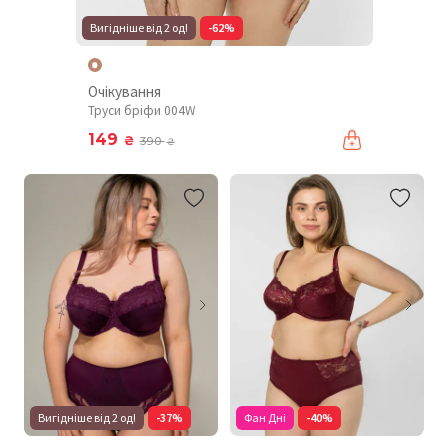
Вигідніше від 2 од!
-62%
Очікування
Труси бріфи 004W
149
₴
390
₴
Вигідніше від 2 од!
-37%
Фан Дні
-40%