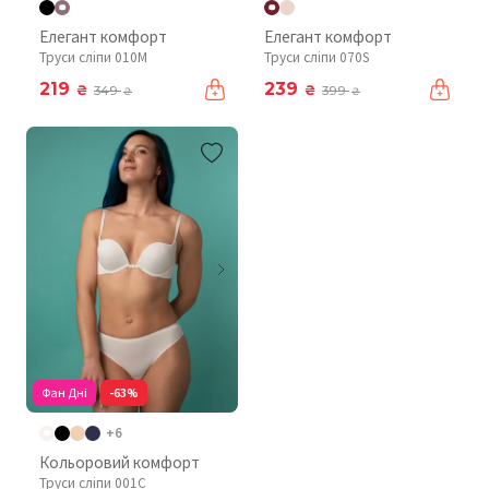
Елегант комфорт
Елегант комфорт
Труси сліпи 010М
Труси сліпи 070S
219
239
₴
₴
349
399
₴
₴
Фан Дні
-63%
+6
Кольоровий комфорт
Труси сліпи 001C