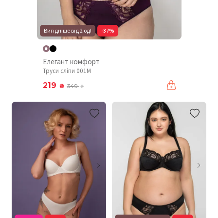
Вигідніше від 2 од!
-37%
Елегант комфорт
Труси сліпи 001М
219
₴
349
₴