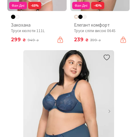
Фан Дні
-68%
Фан Дні
-40%
Закохана
Елегант комфорт
Труси кюлоти 111L
Труси сліпи високі 064S
299
239
₴
₴
949
399
₴
₴