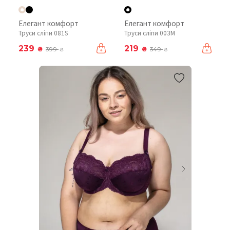
Елегант комфорт
Елегант комфорт
Труси сліпи 081S
Труси сліпи 003М
239
219
₴
₴
399
349
₴
₴