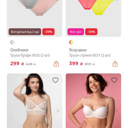
Вигідніше від 2 од!
-30%
Фан Дні
-56%
Окейчики
Яскравки
Труси бріфи 003S (2 шт)
Труси стрінги 002Y (2 шт)
299
399
₴
₴
428
899
₴
₴