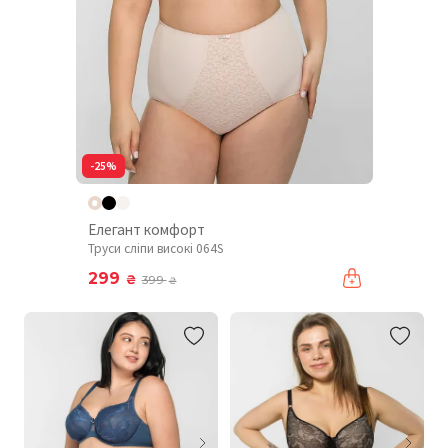
-25%
Елегант комфорт
Труси сліпи високі 064S
299
₴
399
₴