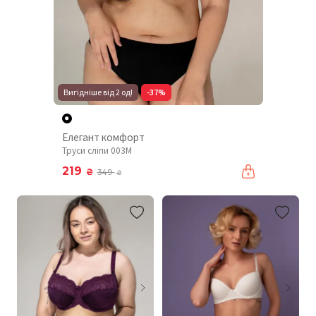
Вигідніше від 2 од!
-37%
Елегант комфорт
Труси сліпи 003М
219
₴
349
₴