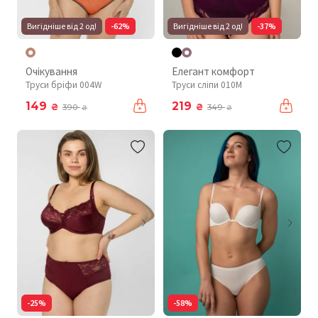
Вигідніше від 2 од!
-62%
Вигідніше від 2 од!
-37%
Очікування
Елегант комфорт
Труси бріфи 004W
Труси сліпи 010М
149
219
₴
₴
390
349
₴
₴
-25%
-58%