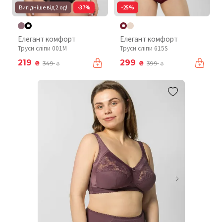
Вигідніше від 2 од!
-37%
-25%
Елегант комфорт
Елегант комфорт
Труси сліпи 001М
Труси сліпи 615S
219
299
₴
₴
349
399
₴
₴