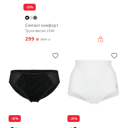
-25%
Елегант комфорт
Труси високі 234S
299
₴
399
₴
-25%
-25%