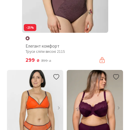
-25%
Елегант комфорт
Труси сліпи високі 211S
299
₴
399
₴