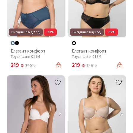
Вигідніше від 2 од!
-37%
Вигідніше від 2 од!
-37%
Елегант комфорт
Елегант комфорт
Труси сліпи 011М
Труси сліпи 013M
219
219
₴
₴
349
349
₴
₴