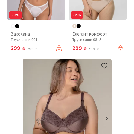
-63%
-25%
Закохана
Елегант комфорт
Труси сліпи 001L
Труси сліпи 081S
299
299
₴
₴
799
399
₴
₴