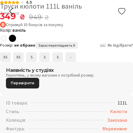
4.9
Труси кюлоти 111L ваніль
Закохана
349
₴
949
₴
Отримуй
35
бонусів
за покупку
Колір:
ваніль
Розмір:
не обрано
Як підібрати?
Зараз переглядають 9
XS
XS
S
S
S
-
Наявність у студіях
Переглянь, у якому магазині є потрібний розмір.
Перевірити
ID товара:
111L
Стиль:
Кюлоти
Колекція:
Закохана
Фактура:
Мереживне