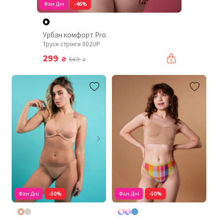
Фан Дні
-46%
Урбан комфорт Pro
Труси стрінги 002UP
299
₴
549
₴
Фан Дні
-50%
Фан Дні
-50%