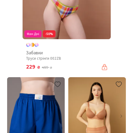
Фан Дні
-50%
Забавки
Труси стрінги 002ZB
229
₴
459
₴