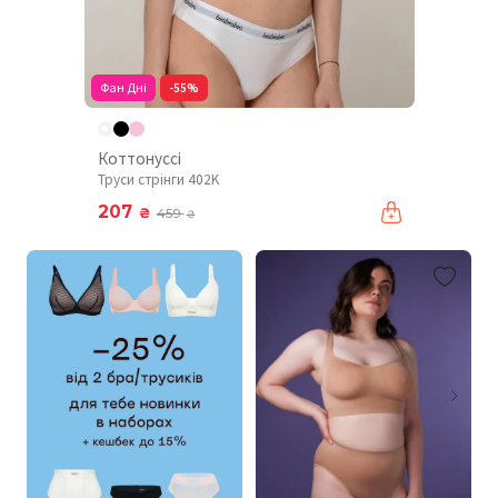
Фан Дні
-55%
Коттонуссі
Труси стрінги 402K
207
₴
459
₴