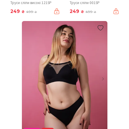
Труси сліпи високі 121SP
Труси сліпи 001SP
249
249
₴
₴
499
499
₴
₴