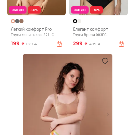
Фан Дні
-68%
Фан Дні
-40%
Легкий комфорт Pro
Елегант комфорт
Труси сліпи високі 321LC
Труси бріфи 003EC
199
299
₴
₴
629
499
₴
₴