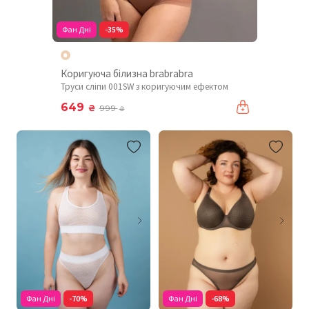
Фан Дні
-35%
Коригуюча білизна brabrabra
Труси сліпи 001SW з коригуючим ефектом
649
₴
999
₴
Фан Дні
-70%
Фан Дні
-68%