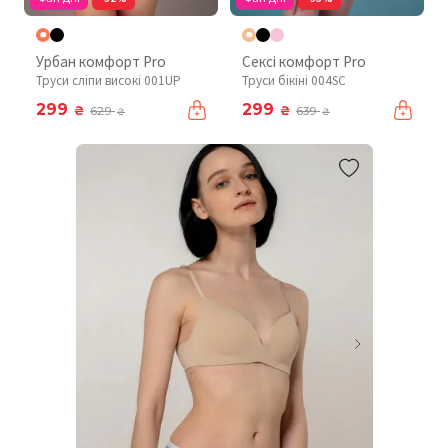
Урбан комфорт Pro
Сексі комфорт Pro
Труси сліпи високі 001UP
Труси бікіні 004SC
299
299
₴
₴
629
639
₴
₴