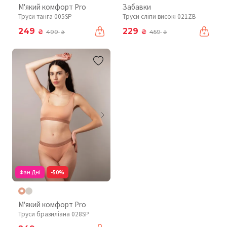
М'який комфорт Pro
Забавки
Труси танга 005SP
Труси сліпи високі 021ZB
249
229
₴
₴
499
459
₴
₴
Фан Дні
-50%
М'який комфорт Pro
Труси бразиліана 028SP