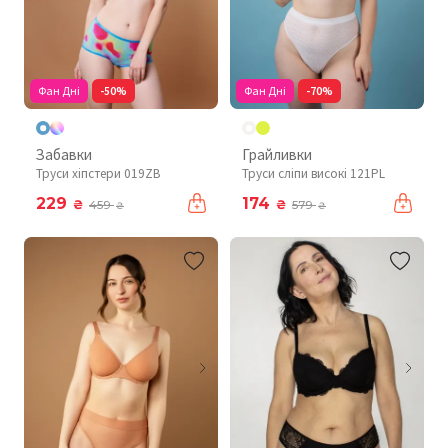
Фан Дні
-50%
Фан Дні
-70%
Забавки
Грайливки
Труси хіпстери 019ZB
Труси сліпи високі 121PL
229
174
₴
₴
459
579
₴
₴