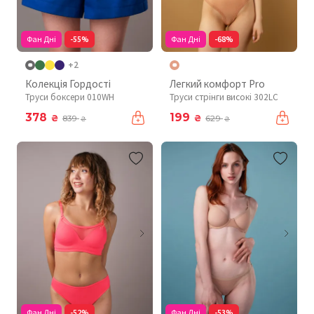
Фан Дні
-55%
Фан Дні
-68%
+2
Колекція Гордості
Легкий комфорт Pro
Труси боксери 010WH
Труси стрінги високі 302LC
378
199
₴
₴
839
629
₴
₴
Фан Дні
-52%
Фан Дні
-53%