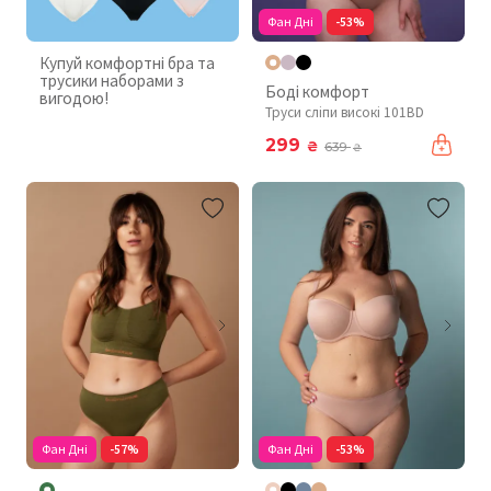
Фан Дні
-53%
Купуй комфортні бра та
трусики наборами з
Боді комфорт
вигодою!
Труси сліпи високі 101BD
299
₴
639
₴
Фан Дні
-57%
Фан Дні
-53%