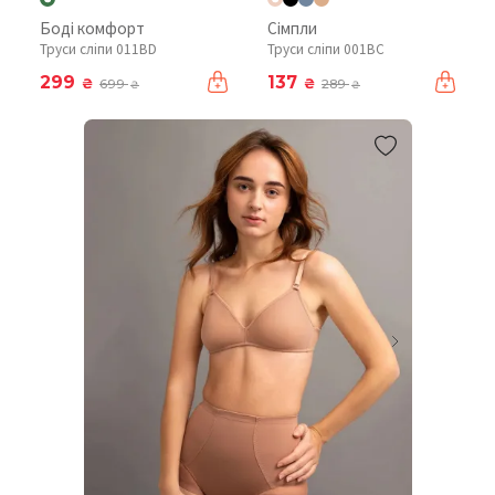
Боді комфорт
Сімпли
Труси сліпи 011BD
Труси сліпи 001BC
299
137
₴
₴
699
289
₴
₴