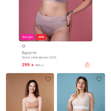
Фан Дні
-66%
Відчуття
Труси сліпи високі 121FL
299
₴
889
₴