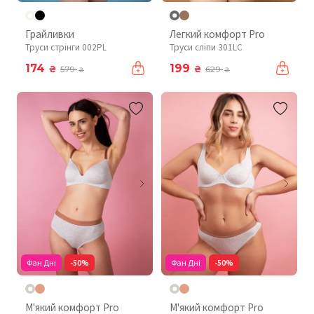
Грайливки
Легкий комфорт Pro
Труси стрінги 002PL
Труси сліпи 301LC
174
199
₴
₴
579
629
₴
₴
Фан Дні
-50%
Фан Дні
-50%
М'який комфорт Pro
М'який комфорт Pro