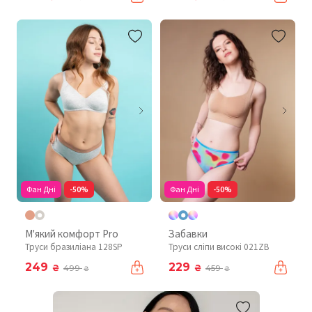
Фан Дні
-50%
Фан Дні
-50%
М'який комфорт Pro
Забавки
Труси бразиліана 128SP
Труси сліпи високі 021ZB
249
229
₴
₴
499
459
₴
₴