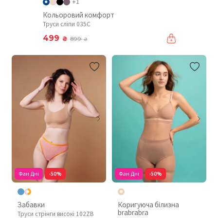
+1
Кольоровий комфорт
Труси сліпи 035C
499
₴
899
₴
Фан Дні
-50%
Фан Дні
-50%
Забавки
Коригуюча білизна
brabrabra
Труси стрінги високі 102ZB