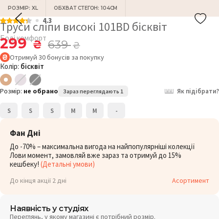
РОЗМІР: XL
ОБХВАТ СТЕГОН: 104СМ
4.3
Труси сліпи високі 101BD бісквіт
Боді комфорт
299
₴
639
₴
Отримуй
30
бонусів
за покупку
Колір:
бісквіт
Розмір:
не обрано
Як підібрати?
Зараз переглядають 1
S
S
S
M
M
-
Фан Дні
До -70% – максимальна вигода на найпопулярніші колекції
Лови момент, замовляй вже зараз та отримуй до 15%
кешбеку!
(Детальні умови)
До кінця акції 2 дні
Асортимент
Наявність у студіях
Переглянь, у якому магазині є потрібний розмір.