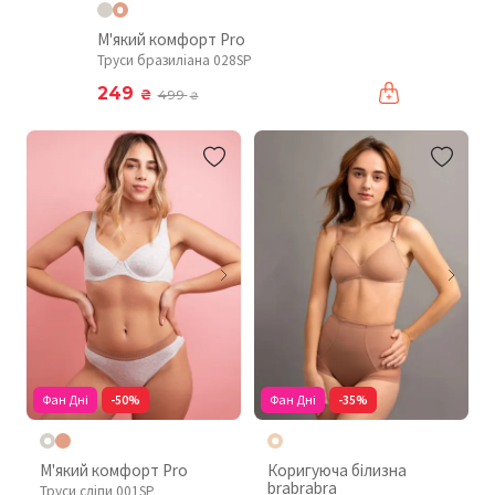
М'який комфорт Pro
Труси бразиліана 028SP
249
₴
499
₴
Фан Дні
-50%
Фан Дні
-35%
М'який комфорт Pro
Коригуюча білизна
brabrabra
Труси сліпи 001SP