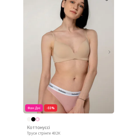
Фан Дні
-55%
Коттонуссі
Труси стрінги 402К