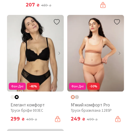
207
₴
459
₴
Фан Дні
-40%
Фан Дні
-50%
Елегант комфорт
М'який комфорт Pro
Труси бріфи 003EC
Труси бразиліана 128SP
299
249
₴
₴
499
499
₴
₴