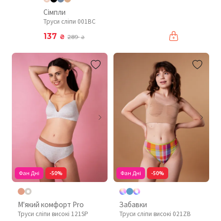
Сімпли
Труси сліпи 001BC
137
₴
289
₴
Фан Дні
-50%
Фан Дні
-50%
М'який комфорт Pro
Забавки
Труси сліпи високі 121SP
Труси сліпи високі 021ZB