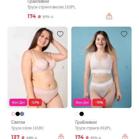
Грайливки
Труси стрінги високі 102PL
174
₴
579
₴
Фан Дні
-53%
Фан Дні
-70%
Сімпли
Грайливки
Труси сліпи 101BC
Труси стрінги 002PL
137
174
₴
₴
289
579
₴
₴