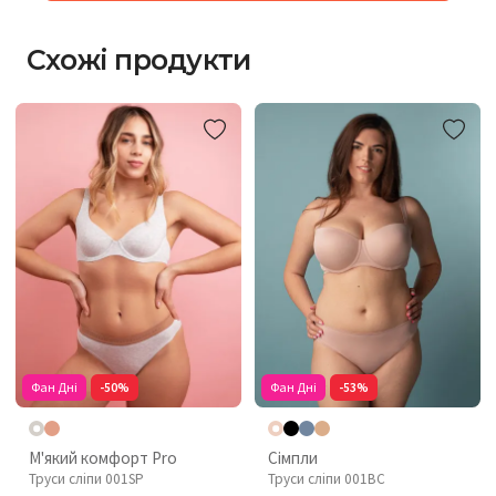
Схожі продукти
Фан Дні
-50%
Фан Дні
-53%
М'який комфорт Pro
Сімпли
Труси сліпи 001SP
Труси сліпи 001BC