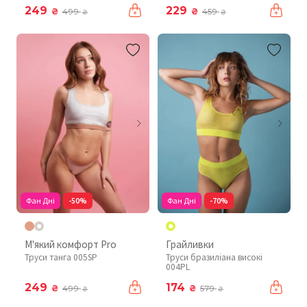
249
229
₴
₴
499
459
₴
₴
Фан Дні
-50%
Фан Дні
-70%
М'який комфорт Pro
Грайливки
Труси танга 005SP
Труси бразиліана високі
004PL
249
174
₴
₴
499
579
₴
₴