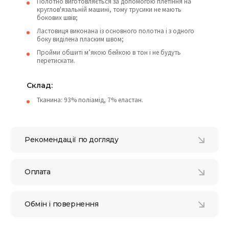
Полотно виготовляється за допомогою плетіння на
круглов'язальній машині, тому трусики не мають
бокових швів;
Ластовиця виконана із основного полотна і з одного
боку виділена пласким швом;
Пройми обшиті м’якою бейкою в тон і не будуть
перетискати.
Cклад:
Тканина: 93% поліамід, 7% еластан.
Рекомендації по догляду
Оплата
Обмін і повернення