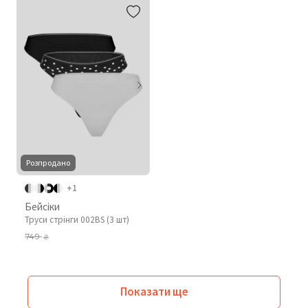
Розпродано
+1
Бейсіки
Труси стрінги 002BS (3 шт)
749
₴
Показати ще