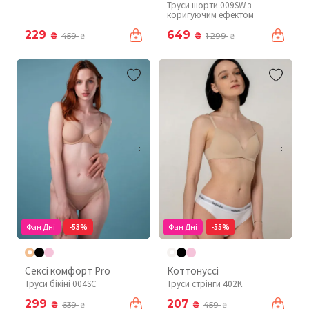
Труси шорти 009SW з
коригуючим ефектом
229
649
₴
₴
459
1 299
₴
₴
Фан Дні
-53%
Фан Дні
-55%
Сексі комфорт Pro
Коттонуссі
Труси бікіні 004SC
Труси стрінги 402K
299
207
₴
₴
639
459
₴
₴