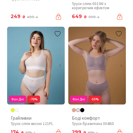
Труси сліпи 001SW з
коригуючим ефектом
249
649
₴
₴
499
999
₴
₴
Фан Дні
-70%
Фан Дні
-53%
Грайливки
Боді комфорт
Труси сліпи високі 121PL
Труси бразиліана 004BD
174
299
₴
₴
579
639
₴
₴