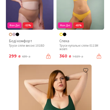
Фан Дні
-53%
Фан Дні
-65%
Боді комфорт
Спека
Труси сліпи високі 101BD
Труси купальні сліпи 011SM
жовті
299
360
₴
₴
639
1 029
₴
₴