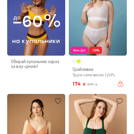
Фан Дні
-70%
Обирай купальник зараз
за вау-ціною!
Грайливки
Труси сліпи високі 121PL
174
₴
579
₴