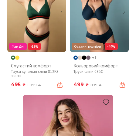
Фан Дні
-55%
Останні розміри
-44%
+1
Смугастий комфорт
Кольоровий комфорт
Труси купальні сліпи 812KS
Труси сліпи 035C
зелені
495
499
₴
₴
1 099
899
₴
₴