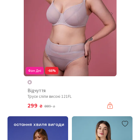
Фан Дні
-66%
Відчуття
Труси сліпи високі 121FL
299
₴
889
₴