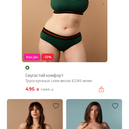
Фан Дні
-55%
Смугастий комфорт
Труси купальні сліпи високі 822KS зелені
495
₴
1 099
₴