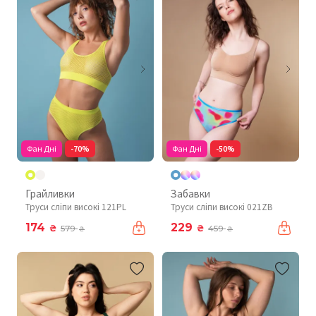
Фан Дні
-70%
Фан Дні
-50%
Грайливки
Забавки
Труси сліпи високі 121PL
Труси сліпи високі 021ZB
174
229
₴
₴
579
459
₴
₴