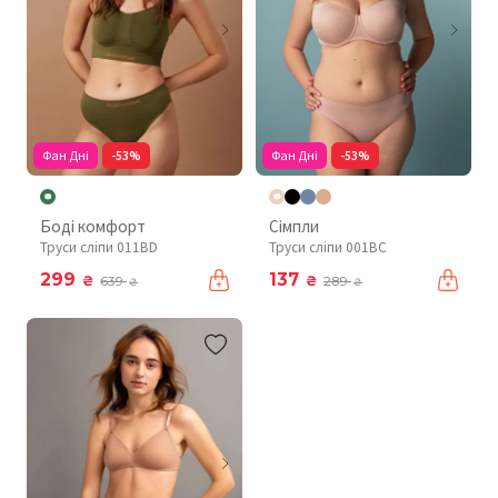
Фан Дні
-53%
Фан Дні
-53%
Боді комфорт
Сімпли
Труси сліпи 011BD
Труси сліпи 001BC
299
137
₴
₴
639
289
₴
₴