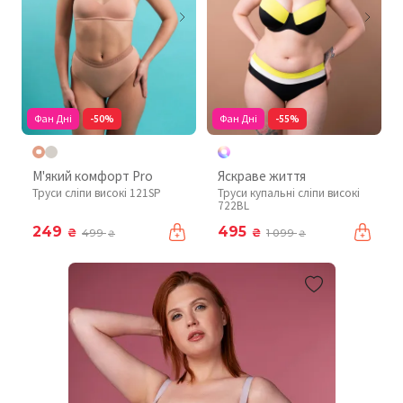
Фан Дні
-50%
Фан Дні
-55%
М'який комфорт Pro
Яскраве життя
Труси сліпи високі 121SP
Труси купальні сліпи високі
722BL
249
495
₴
₴
499
1 099
₴
₴