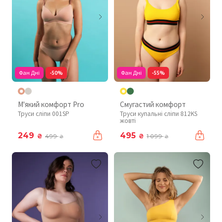
Фан Дні
-50%
Фан Дні
-55%
М'який комфорт Pro
Смугастий комфорт
Труси сліпи 001SP
Труси купальні сліпи 812KS
жовті
249
495
₴
₴
499
1 099
₴
₴