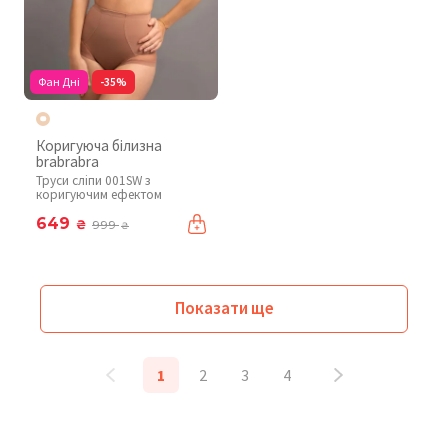
Фан Дні
-35%
Коригуюча білизна
brabrabra
Труси сліпи 001SW з
коригуючим ефектом
649
₴
999
₴
Показати ще
1
2
3
4