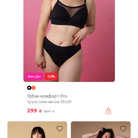
Фан Дні
-52%
Урбан комфорт Pro
Труси сліпи високі 001UP
299
₴
629
₴