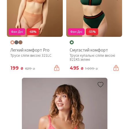
Фан Дні
-68%
Фан Дні
-55%
Легкий комфорт Pro
Смугастий комфорт
Труси сліпи високі 321LC
Труси купальні сліпи високі
821KS зелені
199
495
₴
₴
629
1 099
₴
₴