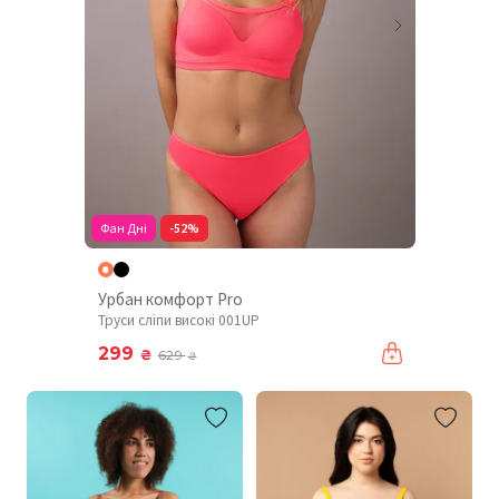
Фан Дні
-52%
Урбан комфорт Pro
Труси сліпи високі 001UP
299
₴
629
₴