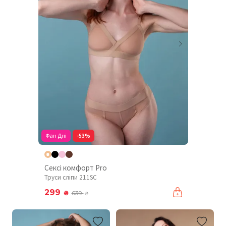
Фан Дні
-53%
Сексі комфорт Pro
Труси сліпи 211SC
299
₴
639
₴