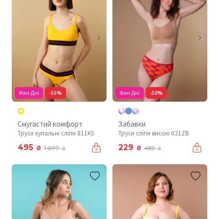
Фан Дні
-55%
Фан Дні
-50%
Смугастий комфорт
Забавки
Труси купальні сліпи 811KS
Труси сліпи високі 021ZB
495
229
₴
₴
1 099
459
₴
₴