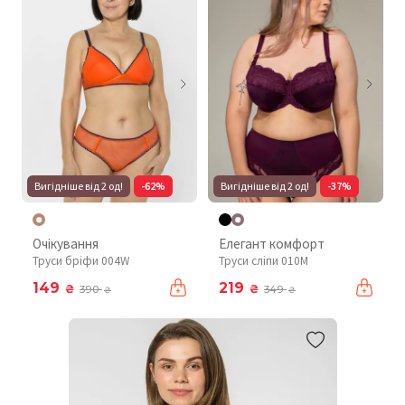
Вигідніше від 2 од!
-62%
Вигідніше від 2 од!
-37%
Очікування
Елегант комфорт
Труси бріфи 004W
Труси сліпи 010М
149
219
₴
₴
390
349
₴
₴