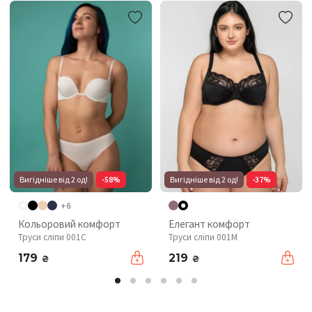
Вигідніше від 2 од!
-58%
Вигідніше від 2 од!
-37%
+6
Кольоровий комфорт
Елегант комфорт
Труси сліпи 001C
Труси сліпи 001М
179
219
₴
₴