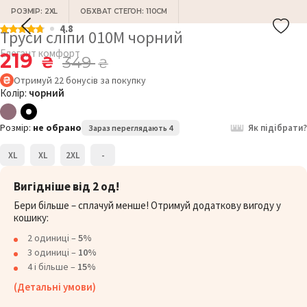
РОЗМІР: 2XL
ОБХВАТ СТЕГОН: 110СМ
4.8
Труси сліпи 010М чорний
Елегант комфорт
219
₴
349
₴
Отримуй
22
бонусів
за покупку
Колір:
чорний
Розмір:
не обрано
Як підібрати?
Зараз переглядають 4
XL
XL
2XL
-
Вигідніше від 2 од!
Бери більше – сплачуй менше! Отримуй додаткову вигоду у
кошику:
2 одиниці –
5%
3 одиниці –
10%
4 і більше –
15%
(Детальні умови)