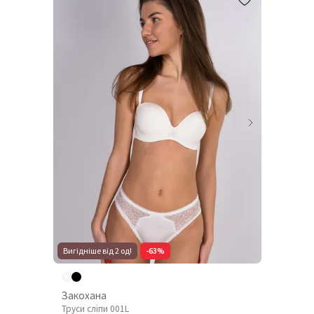
Вигідніше від 2 од!
-63%
Закохана
Труси сліпи 001L