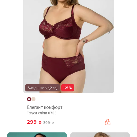
Вигідніше від 2 од!
-25%
Елегант комфорт
Труси сліпи 070S
299
₴
399
₴