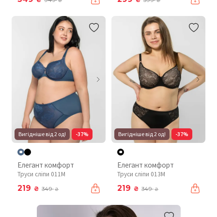
949
399
₴
₴
Вигідніше від 2 од!
-37%
Вигідніше від 2 од!
-37%
Елегант комфорт
Елегант комфорт
Труси сліпи 011М
Труси сліпи 013M
219
219
₴
₴
349
349
₴
₴