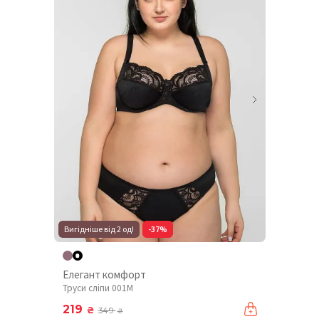
Вигідніше від 2 од!
-37%
Елегант комфорт
Труси сліпи 001М
219
₴
349
₴