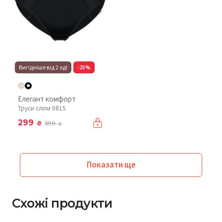
Вигідніше від 2 од!
-25%
Елегант комфорт
Труси сліпи 081S
299
₴
399
₴
Показати ще
Схожі продукти