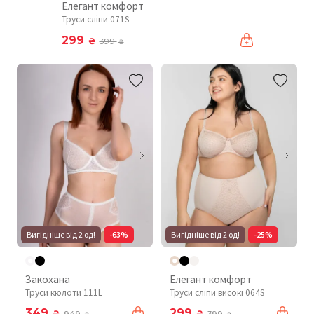
Елегант комфорт
Труси сліпи 071S
299
₴
399
₴
Вигідніше від 2 од!
-63%
Вигідніше від 2 од!
-25%
Закохана
Елегант комфорт
Труси кюлоти 111L
Труси сліпи високі 064S
349
299
₴
₴