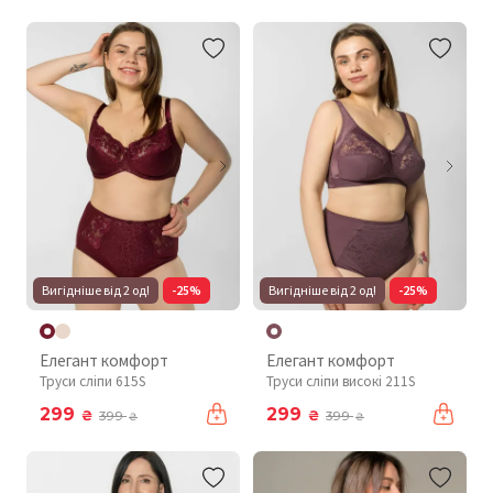
Вигідніше від 2 од!
-25%
Вигідніше від 2 од!
-25%
Елегант комфорт
Елегант комфорт
Труси сліпи 615S
Труси сліпи високі 211S
299
299
₴
₴
399
399
₴
₴