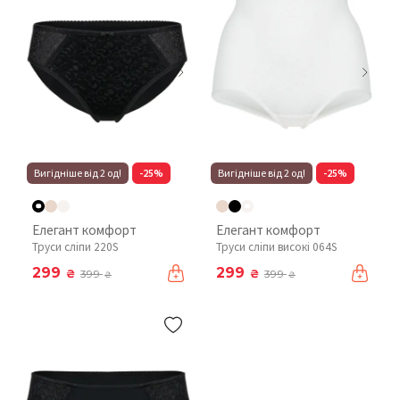
Вигідніше від 2 од!
-25%
Вигідніше від 2 од!
-25%
Елегант комфорт
Елегант комфорт
Труси сліпи 220S
Труси сліпи високі 064S
299
299
₴
₴
399
399
₴
₴