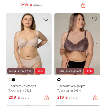
299
₴
799
₴
Вигідніше від 2 од!
-25%
Вигідніше від 2 од!
-37%
Елегант комфорт
Елегант комфорт
Труси сліпи 081S
Труси сліпи 003М
299
219
₴
₴
399
349
₴
₴