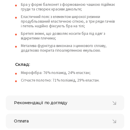
Бра у формі балконет з формованою чашкою підіймає
груди та створює красиве декольте;
Еластичний пояс з елементом широкої резинки
продубльований еластичною сіткою, а три ряди гачків
і петель надійно фіксують бра на тілі;
Бретелі знімні, що дозволяє носити бра під одяг з
відкритими плечима;
Металева фурнітура виконана з цинкового сплаву,
додатково покрита гіпоалергенною емульсією.
Склад:
Мікрофібра: 76% поліамід, 24% еластан;
Сітчасте полотно: 71% поліамід, 29% еластан.
Рекомендації по догляду
Оплата