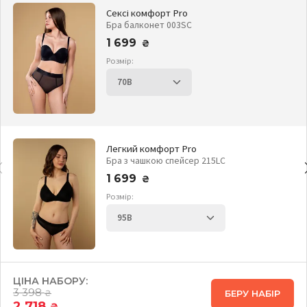
Сексі комфорт Pro
Бра балконет 003SC
1 699
₴
Розмір:
Легкий комфорт Pro
Бра з чашкою спейсер 215LC
1 699
₴
Розмір:
ЦІНА НАБОРУ:
3 398
БЕРУ НАБІР
₴
2 718