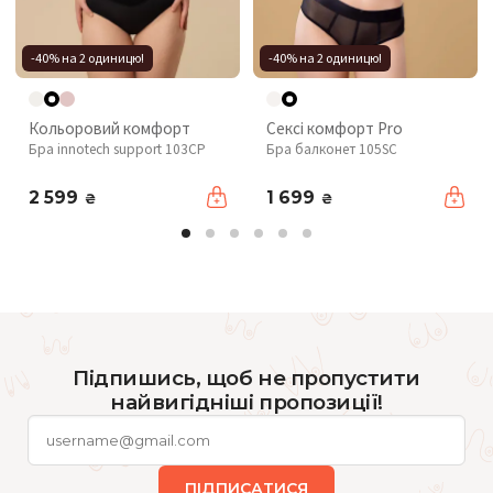
-40% на 2 одиницю!
-40% на 2 одиницю!
Кольоровий комфорт
Сексі комфорт Pro
Бра innotech support 103CP
Бра балконет 105SC
2 599
1 699
₴
₴
Підпишись, щоб не пропустити
найвигідніші пропозиції!
ПІДПИСАТИСЯ