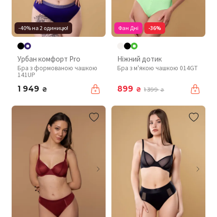
-40% на 2 одиницю!
Фан Дні
-36%
Урбан комфорт Pro
Ніжний дотик
Бра з формованою чашкою
Бра з м'якою чашкою 014GT
141UP
1 949
899
₴
₴
1 399
₴