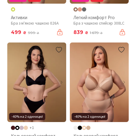
Активки
Легкий комфорт Pro
Бра з м'якою чашкою 026A
Бра з чашкою спейсер 308LC
499
839
₴
₴
999
1 679
₴
₴
-40% на 2 одиницю!
-40% на 2 одиницю!
+1
Кольоровий комфорт
Кольоровий комфорт