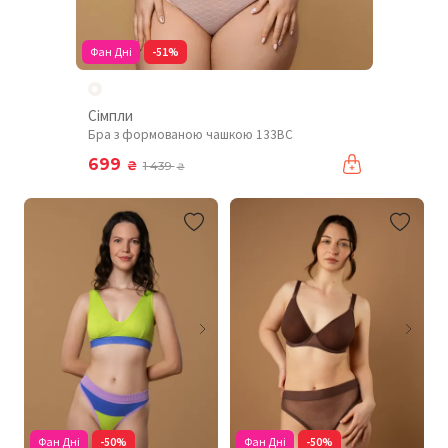
Фан Дні
-51%
Сімпли
Бра з формованою чашкою 133BC
699
₴
1 439
₴
Фан Дні
-50%
Фан Дні
-50%