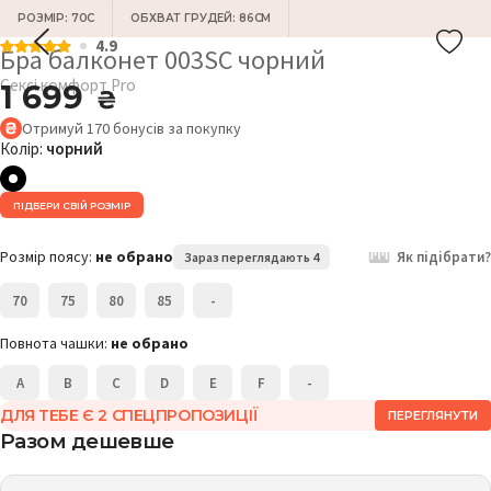
РОЗМІР: 70С
ОБХВАТ ГРУДЕЙ: 86СМ
4.9
Бра балконет 003SC чорний
Сексі комфорт Pro
1 699
₴
Отримуй
170
бонусів
за покупку
Колір:
чорний
ПІДБЕРИ СВІЙ РОЗМІР
Розмір поясу:
не обрано
Як підібрати?
Зараз переглядають 4
70
75
80
85
-
Повнота чашки:
не обрано
A
B
C
D
E
F
-
ДЛЯ ТЕБЕ Є 2 СПЕЦПРОПОЗИЦІЇ
ПЕРЕГЛЯНУТИ
Разом дешевше