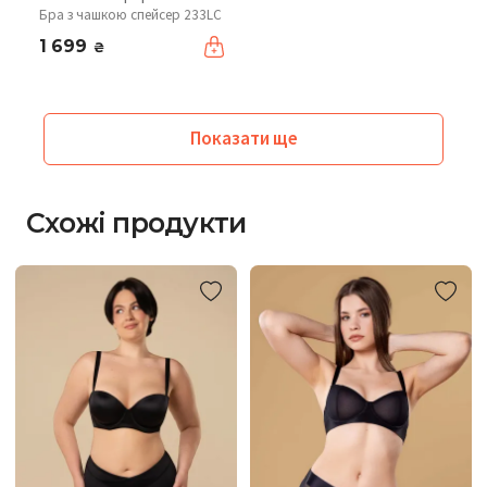
Бра з чашкою спейсер 233LC
1 699
₴
Показати ще
Схожі продукти