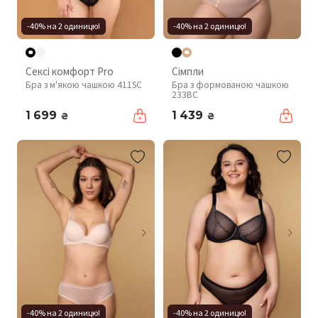
-40% на 2 одиницю!
-40% на 2 одиницю!
Сексі комфорт Pro
Сімпли
Бра з м'якою чашкою 411SC
Бра з формованою чашкою
233BC
1 699
1 439
₴
₴
-40% на 2 одиницю!
-40% на 2 одиницю!