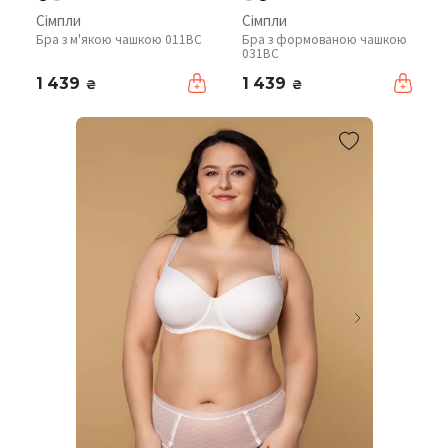
Сімпли
Сімпли
Бра з м'якою чашкою 011BC
Бра з формованою чашкою
031BC
1 439
1 439
₴
₴