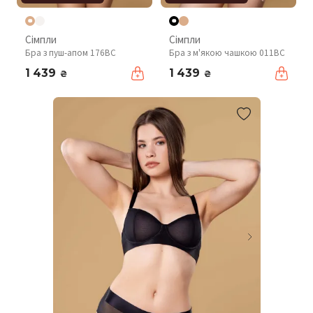
Сімпли
Сімпли
Бра з пуш-апом 176BC
Бра з м'якою чашкою 011BC
1 439
1 439
₴
₴