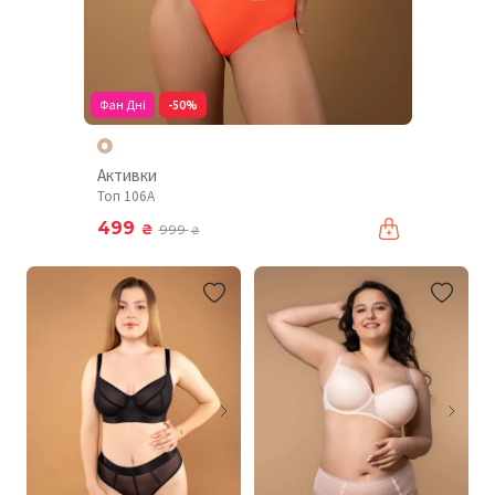
Фан Дні
-50%
Активки
Топ 106A
499
₴
999
₴