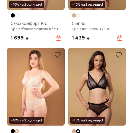
-40% на 2 одиницю!
-40% на 2 одиницю!
Сексі комфорт Pro
Сімпли
Бра з м'якою чашкою 077SC
Бра з пуш-апом 176BC
1 699
1 439
₴
₴
-40% на 2 одиницю!
-40% на 2 одиницю!