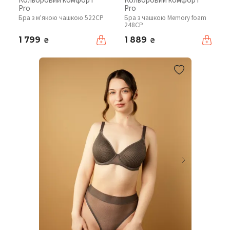
Pro
Pro
Бра з м'якою чашкою 522CP
Бра з чашкою Memory foam
248CP
1 799
1 889
₴
₴