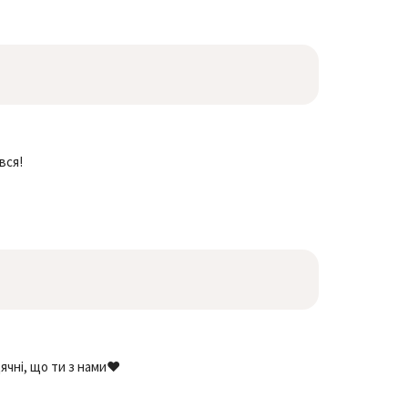
вся!
чні, що ти з нами❤️