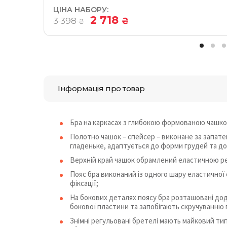
ЦІНА НАБОРУ:
2 718
3 398
₴
₴
Інформація про товар
Бра на каркасах з глибокою формованою чашко
Полотно чашок – спейсер – виконане за запате
гладеньке, адаптується до форми грудей та до
Верхній край чашок обрамлений еластичною ре
Пояс бра виконаний із одного шару еластичної
фіксації;
На бокових деталях поясу бра розташовані до
бокової пластини та запобігають скручуванню 
Знімні регульовані бретелі мають майковий ти