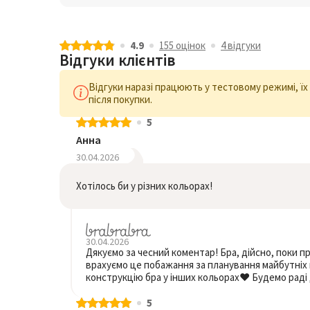
4.9
155 оцiнок
4 відгуки
Відгуки клієнтів
Відгуки наразі працюють у тестовому режимі, ї
після покупки.
5
Анна
30.04.2026
Хотілось би у різних кольорах!
30.04.2026
Дякуємо за чесний коментар! Бра, дійсно, поки п
врахуємо це побажання за планування майбутніх
конструкцію бра у інших кольорах❤️ Будемо раді 
5