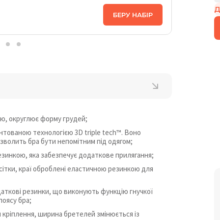
Д
ЦІНА НА
БЕРУ НАБІР
3 398
₴
ю, округлює форму грудей;
нтованою технологією 3D triple tech™. Воно
зволить бра бути непомітним під одягом;
зинкою, яка забезпечує додаткове прилягання;
 сітки, краї оброблені еластичною резинкою для
даткові резинки, що виконують функцію гнучкої
поясу бра;
п кріплення, ширина бретелей змінюється із