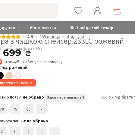
дарунки
Абонементи
Знайди свій розмір
4.9
155 оцiнок
4 відгуки
Бра з чашкою спейсер 233LC рожевий
егкий комфорт Pro
1 699
₴
Отримуй
170
бонусів
за покупку
олір:
рожевий
Легкий комфорт Pro
Бра з чашкою спейсер
Б
ПІДБЕРИ СВІЙ РОЗМІР
233LC
2
1 699
₴
озмір поясу:
не обрано
Як підібрати?
Зараз переглядають 8
Розмір:
Р
70
75
80
-
70G
овнота чашки:
не обрано
G
H
I
J
-