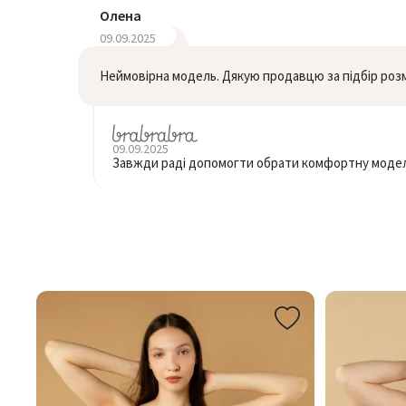
Олена
09.09.2025
Неймовірна модель. Дякую продавцю за підбір розм
09.09.2025
Завжди раді допомогти обрати комфортну модел