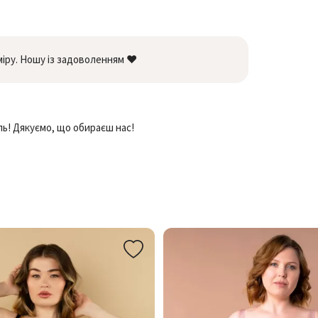
іру. Ношу із задоволенням ❤️
ь! Дякуємо, що обираєш нас!