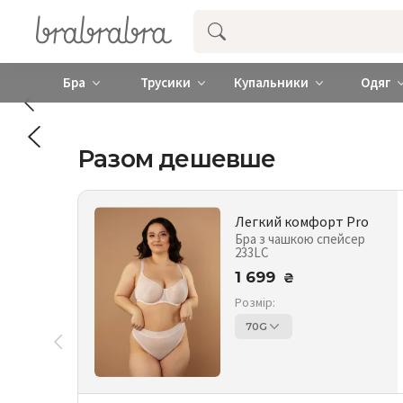
Купити нижню жіночу білизну ❤️ brab
Бра
Трусики
Купальники
Одяг
Разом дешевше
Легкий комфорт Pro
Бра з чашкою спейсер
233LC
1 699
₴
Розмір:
70G