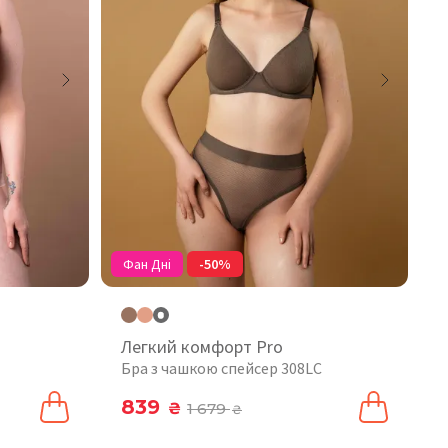
Фан Дні
-50%
Легкий комфорт Pro
Бра з чашкою спейсер 308LC
839
₴
1 679
₴