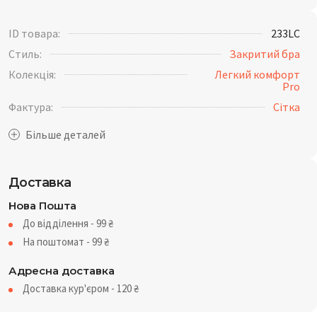
ID товара:
233LC
Стиль:
Закритий бра
Колекція:
Легкий комфорт
Pro
Фактура:
Сітка
Доставка
Нова Пошта
До відділення - 99
₴
На поштомат - 99
₴
Адресна доставка
Доставка кур'єром - 120
₴