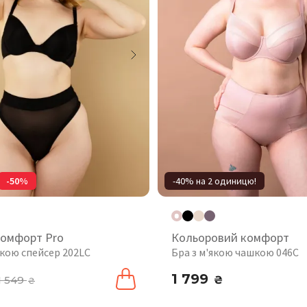
-50%
-40% на 2 одиницю!
комфорт Pro
Кольоровий комфорт
шкою спейсер 202LC
Бра з м'якою чашкою 046C
1 799
1 549
₴
₴