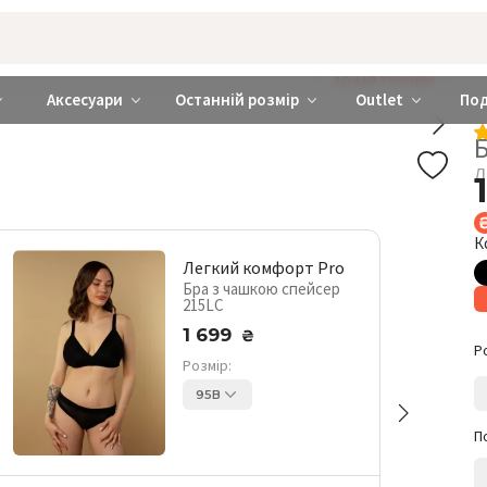
rabra ❤️ Київ та Україна
ДОДАЙ ТРУСИКИ
Аксесуари
Останній розмір
Outlet
По
Л
К
Легкий комфорт Pro
Бра з чашкою спейсер
215LC
1 699
₴
Р
Розмір:
95B
П