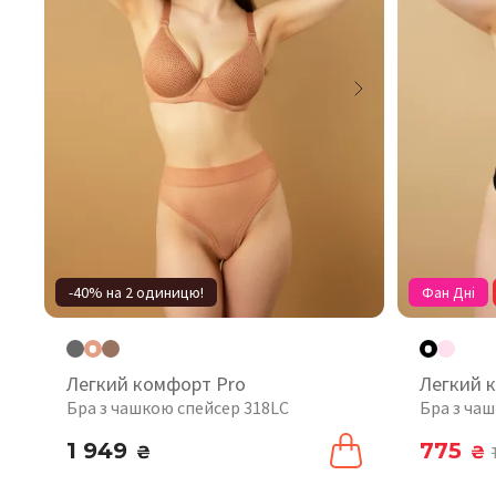
-40% на 2 одиницю!
Фан Дні
Легкий комфорт Pro
Легкий 
Бра з чашкою спейсер 318LC
Бра з ча
1 949
775
₴
₴