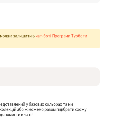
х можна залишити в
чат-боті Програми Турботи
редставлений у базових кольорах та ми
 колекцій або ж можемо разом підібрати схожу
допомогти в чаті!