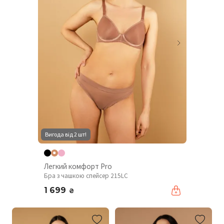
Вигода від 2 шт!
Легкий комфорт Pro
Бра з чашкою спейсер 215LC
1 699
₴