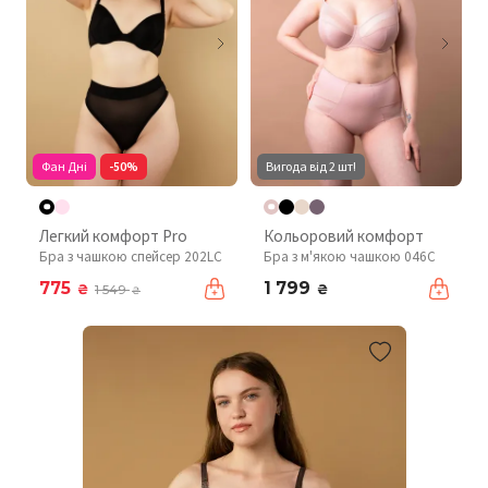
Фан Дні
-50%
Вигода від 2 шт!
Легкий комфорт Pro
Кольоровий комфорт
Бра з чашкою спейсер 202LC
Бра з м'якою чашкою 046C
775
1 799
₴
₴
1 549
₴