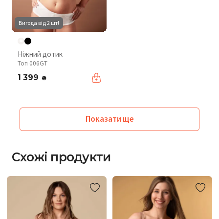
Вигода від 2 шт!
Ніжний дотик
Топ 006GT
1 399
₴
Показати ще
Схожі продукти