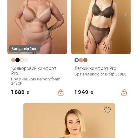
Вигода від 2 шт!
Кольоровий комфорт
Легкий комфорт Pro
Pro
Бра з чашкою спейсер 318LC
Бра з чашкою Memory foam
248CP
1 889
1 949
₴
₴