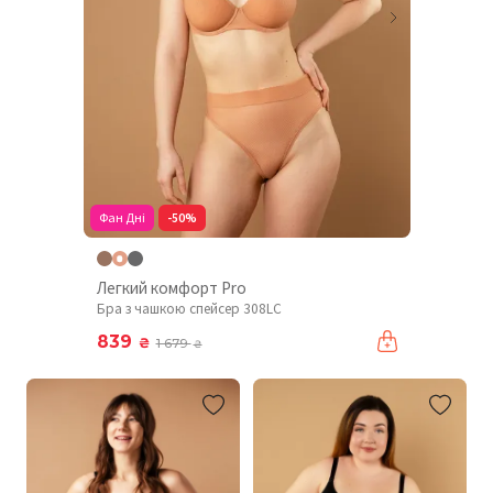
Фан Дні
-50%
Легкий комфорт Pro
Бра з чашкою спейсер 308LC
839
₴
1 679
₴