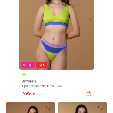
Фан Дні
-50%
Активки
Бра з м'якою чашкою 026A
499
₴
999
₴