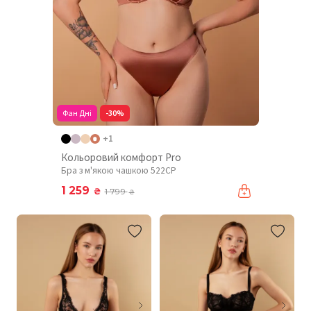
Фан Дні
-30%
+1
Кольоровий комфорт Pro
Бра з м'якою чашкою 522CP
1 259
₴
1 799
₴