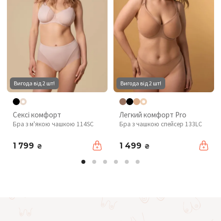
Вигода від 2 шт!
Вигода від 2 шт!
Сексі комфорт
Легкий комфорт Pro
Бра з м'якою чашкою 114SC
Бра з чашкою спейсер 133LC
1 799
1 499
₴
₴