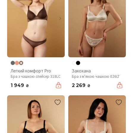
Легкий комфорт Pro
Закохана
Бра з чашкою спейсер 318LC
Бра з м'якою чашкою 026LT
1 949
2 269
₴
₴