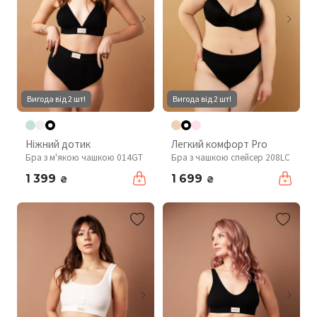
Вигода від 2 шт!
Вигода від 2 шт!
Ніжний дотик
Легкий комфорт Pro
Бра з м'якою чашкою 014GT
Бра з чашкою спейсер 208LC
1 399
1 699
₴
₴