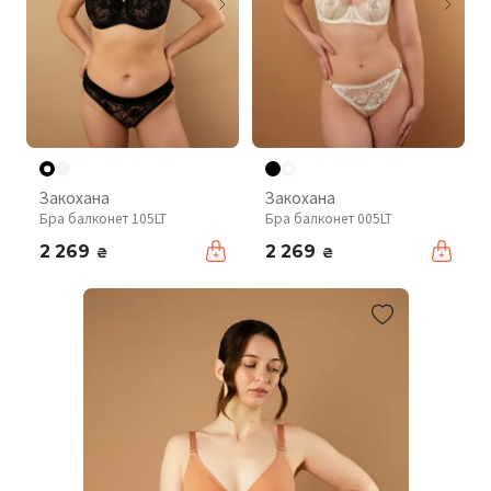
Закохана
Закохана
Бра балконет 105LT
Бра балконет 005LT
2 269
2 269
₴
₴