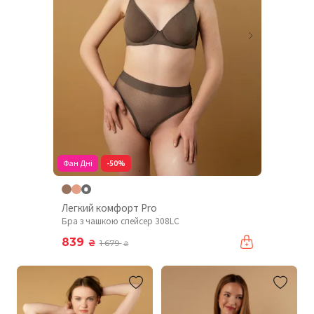
Фан Дні
-50%
Легкий комфорт Pro
Бра з чашкою спейсер 308LC
839
₴
1 679
₴