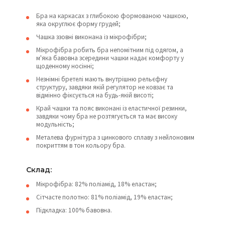
Бра на каркасах з глибокою формованою чашкою,
яка округлює форму грудей;
Чашка ззовні виконана із мікрофібри;
Мікрофібра робить бра непомітним під одягом, а
м'яка бавовна зсередини чашки надає комфорту у
щоденному носінні;
Незнімні бретелі мають внутрішню рельєфну
структуру, завдяки якій регулятор не ковзає та
відмінно фіксується на будь-якій висоті;
Край чашки та пояс виконані із еластичної резинки,
завдяки чому бра не розтягується та має високу
модульність;
Металева фурнітура з цинкового сплаву з нейлоновим
покриттям в тон кольору бра.
Склад:
Мікрофібра: 82% поліамід, 18% еластан;
Сітчасте полотно: 81% поліамід, 19% еластан;
Підкладка: 100% бавовна.