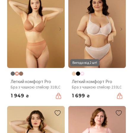
Вигода від 2 шт!
Легкий комфорт Pro
Легкий комфорт Pro
Бра з чашкою спейсер 318LC
Бра з чашкою спейсер 233LC
1 949
1 699
₴
₴