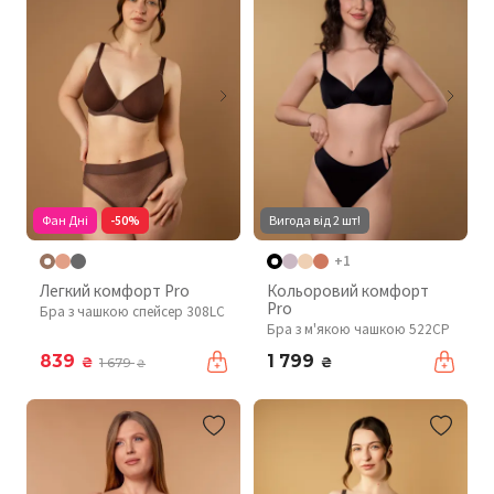
Фан Дні
-50%
Вигода від 2 шт!
+1
Легкий комфорт Pro
Кольоровий комфорт
Pro
Бра з чашкою спейсер 308LC
Бра з м'якою чашкою 522CP
839
1 799
₴
₴
1 679
₴