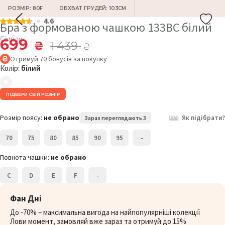
РОЗМІР: 80F
ОБХВАТ ГРУДЕЙ: 103СМ
4.6
Бра з формованою чашкою 133BC білий
Сімпли
699
₴
1 439
₴
Отримуй
70
бонусів
за покупку
Колір:
білий
ПІДБЕРИ СВІЙ РОЗМІР
Розмір поясу:
не обрано
Як підібрати?
Зараз переглядають 3
70
75
80
85
90
95
-
Повнота чашки:
не обрано
C
D
E
F
-
Фан Дні
До -70% – максимальна вигода на найпопулярніші колекції
Лови момент, замовляй вже зараз та отримуй до 15%