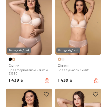
Вигода від 2 шт!
Вигода від 2 шт!
Сімпли
Сімпли
Бра з формованою чашкою
Бра з пуш-апом 176BC
233BC
1 439
1 439
₴
₴