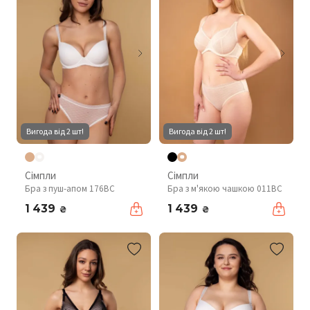
Вигода від 2 шт!
Вигода від 2 шт!
Сімпли
Сімпли
Бра з пуш-апом 176BC
Бра з м'якою чашкою 011BC
1 439
1 439
₴
₴