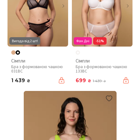
Вигода від 2 шт!
Фан Дні
-51%
Сімпли
Сімпли
Бра з формованою чашкою
Бра з формованою чашкою
031BC
133BC
1 439
699
₴
₴
1 439
₴