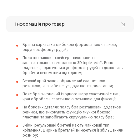
Інформація про товар
Бра на каркасах з глибокою формованою чашкою,
округлює форму грудей;
Полотно чашок – спейсер – виконане за
запатентованою технологією 3D triple tech™. Воно
гладеньке, адаптується до форми грудей та дозволить
бра бути непомітним під одягом;
Верхній край чашок обрамлений еластичною
резинкою, яка забезпечує додаткове прилягання;
Пояс бра виконаний із одного шару еластичної сітки,
краї оброблені еластичною резинкою для фіксації;
На бокових деталях поясу бра розташовані додаткові
резинки, що виконують функцію гнучкої бокової
пластини та запобігають скручуванню поясу бра;
Знімні регульовані бретелі мають майковий тип
кріплення, ширина бретелей змінюється із збільшенням
розміру;