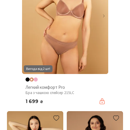
Вигода від 2 шт!
Легкий комфорт Pro
Бра з чашкою спейсер 215LC
1 699
₴