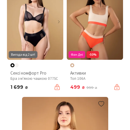
Вигода від 2 шт!
Фан Дні
-50%
Сексі комфорт Pro
Активки
Бра з м'якою чашкою 077SC
Топ 106A
1 699
499
₴
₴
999
₴