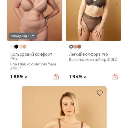
Вигода від 2 шт!
Кольоровий комфорт
Легкий комфорт Pro
Pro
Бра з чашкою спейсер 318LC
Бра з чашкою Memory foam
248CP
1 889
1 949
₴
₴