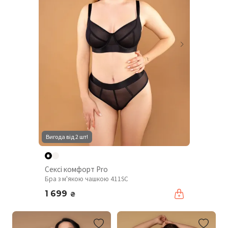
Вигода від 2 шт!
Сексі комфорт Pro
Бра з м'якою чашкою 411SC
1 699
₴