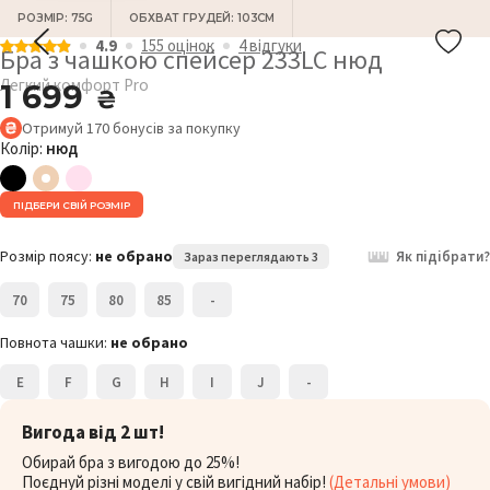
РОЗМІР: 75G
ОБХВАТ ГРУДЕЙ: 103СМ
4.9
155 оцiнок
4 відгуки
Бра з чашкою спейсер 233LC нюд
Легкий комфорт Pro
1 699
₴
Отримуй
170
бонусів
за покупку
Колір:
нюд
ПІДБЕРИ СВІЙ РОЗМІР
Розмір поясу:
не обрано
Як підібрати?
Зараз переглядають 3
70
75
80
85
-
Повнота чашки:
не обрано
E
F
G
H
I
J
-
Вигода від 2 шт!
Обирай бра з вигодою до 25%!
Поєднуй різні моделі у свій вигідний набір!
(Детальні умови)