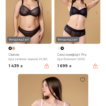
Вигода від 2 шт!
Вигода від 2 шт!
Сімпли
Сексі комфорт Pro
Бра з м'якою чашкою 011BC
Бра балконет 105SC
1 439
1 699
₴
₴