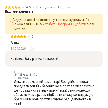
4.9
155 оцiнок
4 відгуки
Відгуки клієнтів
Відгуки наразі працюють у тестовому режимі, їх
можна залишити в
чат-боті Програми Турботи
після
покупки.
5
Анна
30.04.2026
Хотілось би у різних кольорах!
30.04.2026
Дякуємо за чесний коментар! Бра, дійсно, поки
представлений у базових кольорах та ми врахуємо
це побажання за планування майбутніх колекцій
або ж можемо разом підібрати схожу конструкцію
бра у інших кольорах❤️ Будемо раді допомогти в
чаті!