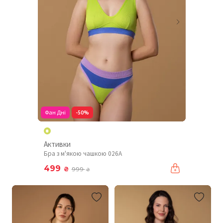
Фан Дні
-50%
Активки
Бра з м'якою чашкою 026A
499
₴
999
₴