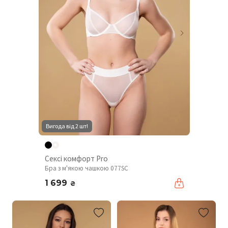
Вигода від 2 шт!
Сексі комфорт Pro
Бра з м'якою чашкою 077SC
1 699
₴