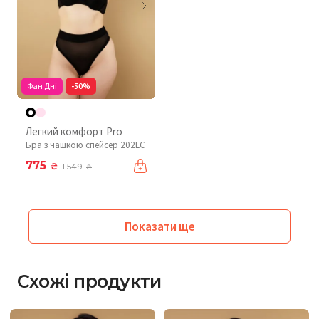
Фан Дні
-50%
Легкий комфорт Pro
Бра з чашкою спейсер 202LC
775
₴
1 549
₴
Показати ще
Схожі продукти