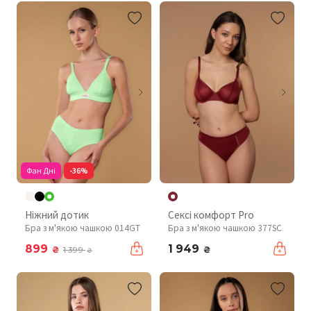
Фан Дні
-36%
Ніжний дотик
Сексі комфорт Pro
Бра з м'якою чашкою 014GT
Бра з м'якою чашкою 377SC
899
1 949
₴
₴
1 399
₴