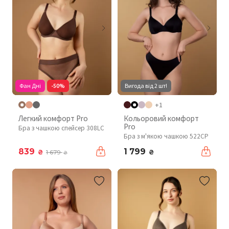
Фан Дні
-50%
Вигода від 2 шт!
+1
Легкий комфорт Pro
Кольоровий комфорт
Pro
Бра з чашкою спейсер 308LC
Бра з м'якою чашкою 522CP
839
1 799
₴
₴
1 679
₴