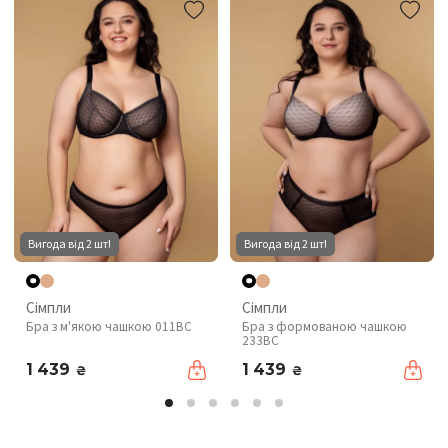
Вигода від 2 шт!
Вигода від 2 шт!
Сімпли
Сімпли
Бра з м'якою чашкою 011BC
Бра з формованою чашкою
233BC
1 439
1 439
₴
₴