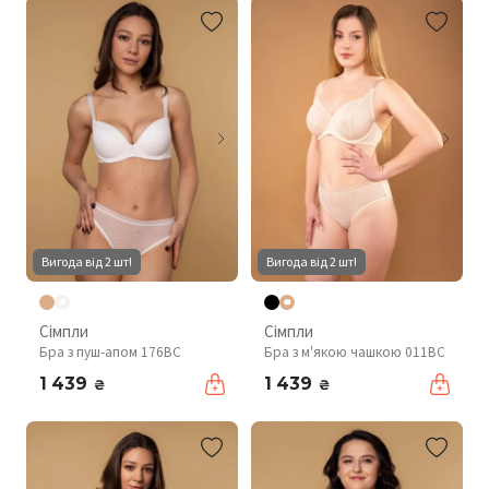
Вигода від 2 шт!
Вигода від 2 шт!
Сімпли
Сімпли
Бра з пуш-апом 176BC
Бра з м'якою чашкою 011BC
1 439
1 439
₴
₴