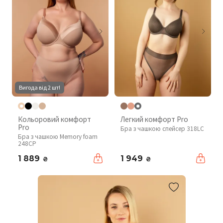
Вигода від 2 шт!
Кольоровий комфорт
Легкий комфорт Pro
Pro
Бра з чашкою спейсер 318LC
Бра з чашкою Memory foam
248CP
1 889
1 949
₴
₴