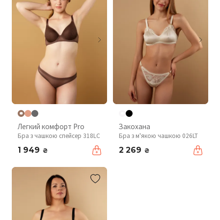
Легкий комфорт Pro
Закохана
Бра з чашкою спейсер 318LC
Бра з м'якою чашкою 026LT
1 949
2 269
₴
₴