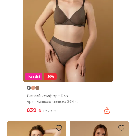
Фан Дні
-50%
Легкий комфорт Pro
Бра з чашкою спейсер 308LC
839
₴
1 679
₴