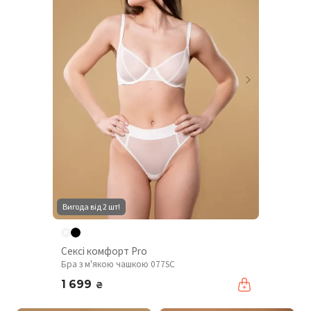
Вигода від 2 шт!
Сексі комфорт Pro
Бра з м'якою чашкою 077SC
1 699
₴