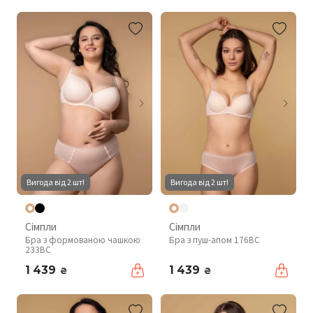
Вигода від 2 шт!
Вигода від 2 шт!
Сімпли
Сімпли
Бра з формованою чашкою
Бра з пуш-апом 176BC
233BC
1 439
1 439
₴
₴