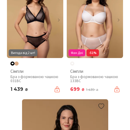
Вигода від 2 шт!
Фан Дні
-51%
Сімпли
Сімпли
Бра з формованою чашкою
Бра з формованою чашкою
031BC
133BC
1 439
699
₴
₴
1 439
₴