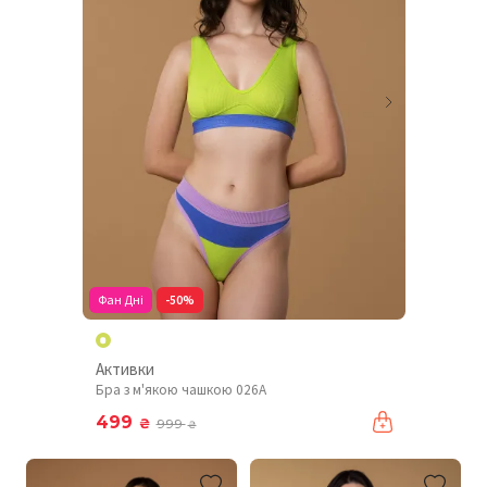
Фан Дні
-50%
Активки
Бра з м'якою чашкою 026A
499
₴
999
₴