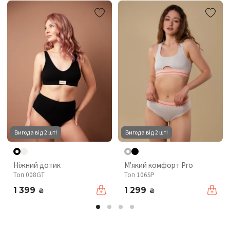
Вигода від 2 шт!
Вигода від 2 шт!
Ніжний дотик
М'який комфорт Pro
Топ 008GT
Топ 106SP
1 399
1 299
₴
₴