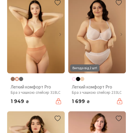
Вигода від 2 шт!
Легкий комфорт Pro
Легкий комфорт Pro
Бра з чашкою спейсер 318LC
Бра з чашкою спейсер 233LC
1 949
1 699
₴
₴