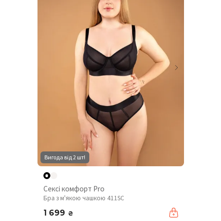
Вигода від 2 шт!
Сексі комфорт Pro
Бра з м'якою чашкою 411SC
1 699
₴