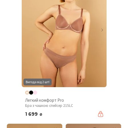
Вигода від 2 шт!
Легкий комфорт Pro
Бра з чашкою спейсер 215LC
1 699
₴