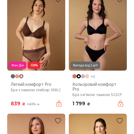
Фан Дні
-50%
Вигода від 2 шт!
+1
Легкий комфорт Pro
Кольоровий комфорт
Pro
Бра з чашкою спейсер 308LC
Бра з м'якою чашкою 522CP
839
1 799
₴
₴
1 679
₴