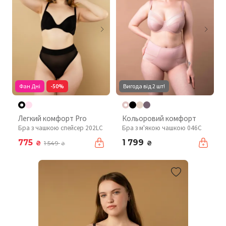
Фан Дні
-50%
Вигода від 2 шт!
Легкий комфорт Pro
Кольоровий комфорт
Бра з чашкою спейсер 202LC
Бра з м'якою чашкою 046C
775
1 799
₴
₴
1 549
₴