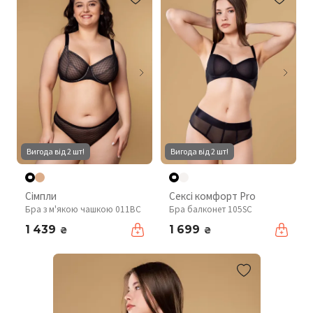
Вигода від 2 шт!
Вигода від 2 шт!
Сімпли
Сексі комфорт Pro
Бра з м'якою чашкою 011BC
Бра балконет 105SC
1 439
1 699
₴
₴