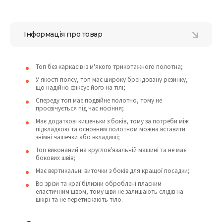
Інформація про товар
Топ без каркасів із м'якого трикотажного полотна;
У якості поясу, топ має широку брендовану резинку,
що надійно фіксує його на тілі;
Спереду топ має подвійне полотно, тому не
просвічується під час носіння;
Має додаткові кишеньки з боків, тому за потреби між
підкладкою та основним полотном можна вставити
знімні чашечки або вкладиші;
Топ виконаний на круглов'язальній машині та не має
бокових швів;
Має вертикальні виточки з боків для кращої посадки;
Всі зрізи та краї білизни оброблені пласким
еластичним швом, тому шви не залишають слідів на
шкірі та не перетискають тіло.