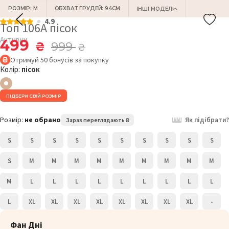
РОЗМІР: M
ОБХВАТ ГРУДЕЙ: 94СМ
ІНШІ МОДЕЛІ
4.9
Топ 106A пісок
Активки
499
₴
999
₴
Отримуй
50
бонусів
за покупку
Колір:
пісок
ПІДБЕРИ СВІЙ РОЗМІР
Розмір:
не обрано
Як підібрати?
Зараз переглядають 8
S
S
S
S
S
S
S
S
S
S
S
M
M
M
M
M
M
M
M
M
M
L
L
L
L
L
L
L
L
L
L
XL
XL
XL
XL
XL
XL
XL
XL
-
Фан Дні