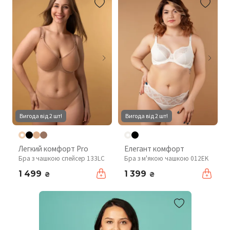
Вигода від 2 шт!
Вигода від 2 шт!
Легкий комфорт Pro
Елегант комфорт
Бра з чашкою спейсер 133LC
Бра з м'якою чашкою 012EK
1 499
1 399
₴
₴