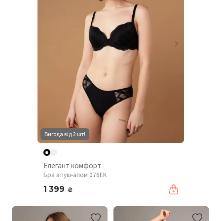
Вигода від 2 шт!
Елегант комфорт
Бра з пуш-апом 076EK
1 399
₴