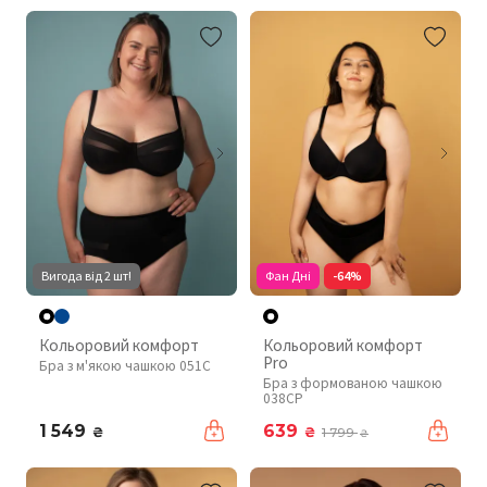
Вигода від 2 шт!
Фан Дні
-64%
Кольоровий комфорт
Кольоровий комфорт
Pro
Бра з м'якою чашкою 051C
Бра з формованою чашкою
038CP
1 549
639
₴
₴
1 799
₴