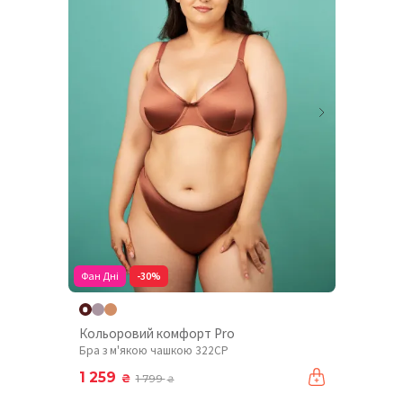
Фан Дні
-30%
Кольоровий комфорт Pro
Бра з м'якою чашкою 322CP
1 259
₴
1 799
₴