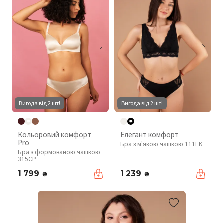
Вигода від 2 шт!
Вигода від 2 шт!
Кольоровий комфорт
Елегант комфорт
Pro
Бра з м'якою чашкою 111EK
Бра з формованою чашкою
315CP
1 799
1 239
₴
₴