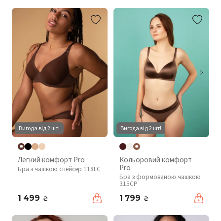
Вигода від 2 шт!
Вигода від 2 шт!
Легкий комфорт Pro
Кольоровий комфорт
Pro
Бра з чашкою спейсер 118LC
Бра з формованою чашкою
315CP
1 499
1 799
₴
₴