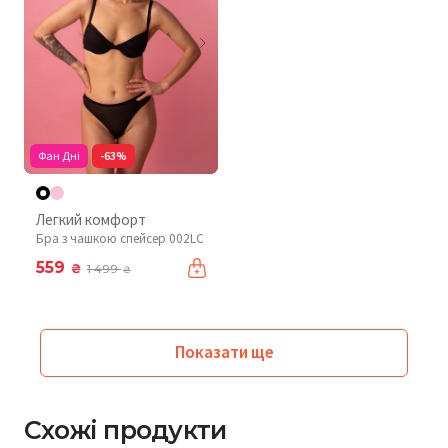
Фан Дні
-63%
Легкий комфорт
Бра з чашкою спейсер 002LC
559
₴
1 499
₴
Показати ще
Схожі продукти