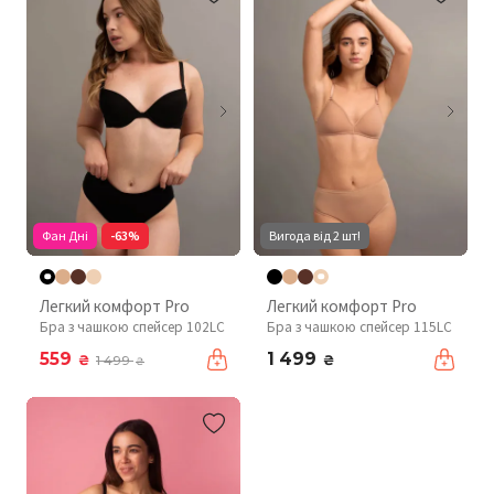
Фан Дні
-63%
Вигода від 2 шт!
Легкий комфорт Pro
Легкий комфорт Pro
Бра з чашкою спейсер 102LC
Бра з чашкою спейсер 115LC
559
1 499
₴
₴
1 499
₴