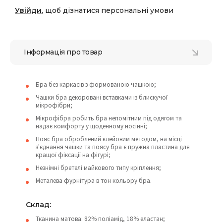
Увійди
, щоб дізнатися персональні умови
Інформація про товар
Бра без каркасів з формованою чашкою;
Чашки бра декоровані вставками із блискучої
мікрофібри;
Мікрофібра робить бра непомітним під одягом та
надає комфорту у щоденному носінні;
Пояс бра оброблений клейовим методом, на місці
з'єднання чашки та поясу бра є пружна пластина для
кращої фіксації на фігурі;
Незнімні бретелі майкового типу кріплення;
Металева фурнітура в тон кольору бра.
Склад:
Тканина матова: 82% поліамід, 18% еластан;