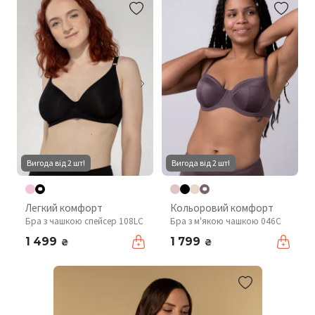
Вигода від 2 шт!
Вигода від 2 шт!
Легкий комфорт
Кольоровий комфорт
Бра з чашкою спейсер 108LC
Бра з м'якою чашкою 046C
1 499
1 799
₴
₴