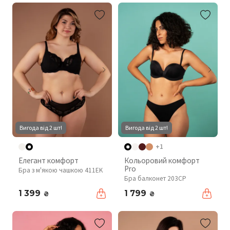
Вигода від 2 шт!
Вигода від 2 шт!
+1
Елегант комфорт
Кольоровий комфорт
Pro
Бра з м'якою чашкою 411EK
Бра балконет 203CP
1 399
1 799
₴
₴