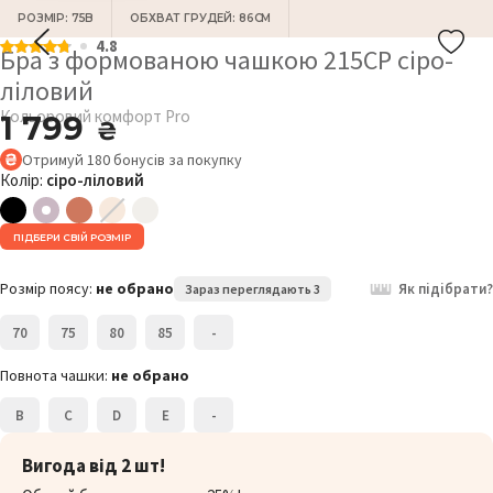
РОЗМІР: 75B
ОБХВАТ ГРУДЕЙ: 86СМ
4.8
Бра з формованою чашкою 215CP сіро-
ліловий
Кольоровий комфорт Pro
1 799
₴
Отримуй
180
бонусів
за покупку
Колір:
сіро-ліловий
ПІДБЕРИ СВІЙ РОЗМІР
Розмір поясу:
не обрано
Як підібрати?
Зараз переглядають 3
70
75
80
85
-
Повнота чашки:
не обрано
B
C
D
E
-
Вигода від 2 шт!