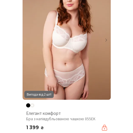
Вигода від 2 шт!
Елегант комфорт
Бра з напівдубльованою чашкою 055EK
1 399
₴