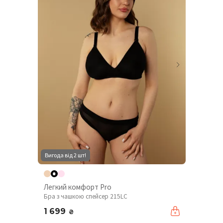
Вигода від 2 шт!
Легкий комфорт Pro
Бра з чашкою спейсер 215LC
1 699
₴