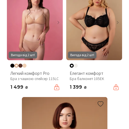
Вигода від 2 шт!
Вигода від 2 шт!
Легкий комфорт Pro
Елегант комфорт
Бра з чашкою спейсер 115LC
Бра балконет 105EK
1 499
1 399
₴
₴