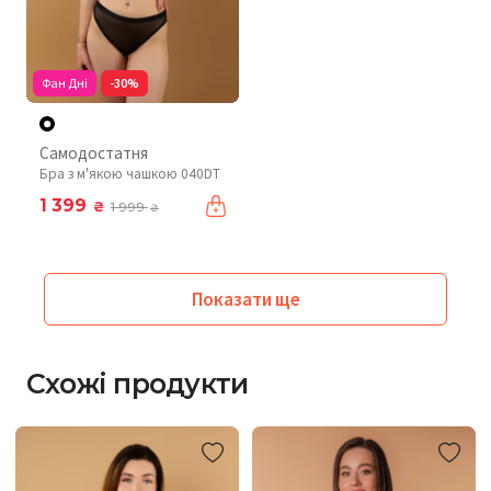
Фан Дні
-30%
Самодостатня
Бра з м'якою чашкою 040DT
1 399
₴
1 999
₴
Показати ще
Схожі продукти