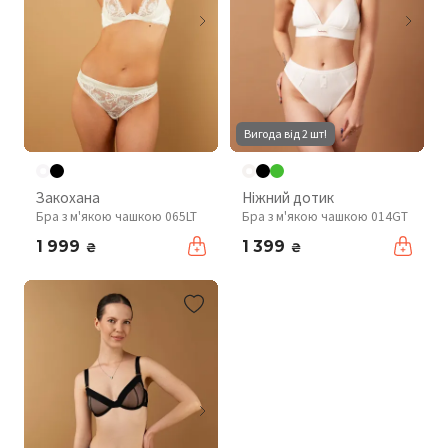
Вигода від 2 шт!
Закохана
Ніжний дотик
Бра з м'якою чашкою 065LT
Бра з м'якою чашкою 014GT
1 999
1 399
₴
₴