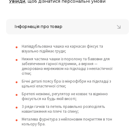
Увійди
, щоб дізнатися персональні умови
Інформація про товар
Напівдубльована чашка на каркасах фіксує та
візуально підіймає груди;
Нижня частина чашки із поролону та бавовни для
забезпечення гарної підтримки, а верхня —
декорована мереживом на підкладці з нееластичної
сітки;
Бічні деталі поясу бра із мікрофібри на підкладці з
щільної еластичної сітки;
Бретелі незнімні, регулятор не ковзає та відмінно
фіксується на будь-якій висоті;
3 ряди гачків та петель правильно розподілять
навантаження на плечі та спину;
Металева фурнітура з нейлоновим покриттям в тон
кольору бра.