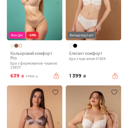
Фан Дні
-64%
Вигода від 2 шт!
Кольоровий комфорт
Елегант комфорт
Pro
Бра з пуш-апом 076EK
Бра з формованою чашкою
238CP
639
1 399
₴
₴
1 799
₴