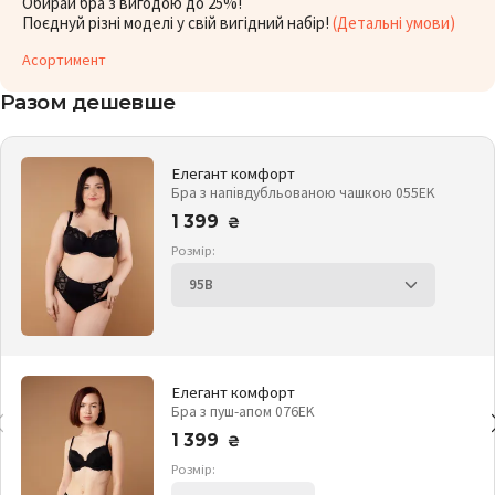
Обирай бра з вигодою до 25%!
Поєднуй різні моделі у свій вигідний набір!
(Детальні умови)
Асортимент
Разом дешевше
Елегант комфорт
Бра з напівдубльованою чашкою 055EK
1 399
₴
Розмір:
Елегант комфорт
Бра з пуш-апом 076EK
1 399
₴
Розмір: