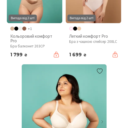
Вигода від 2 шт!
Вигода від 2 шт!
+1
Кольоровий комфорт
Легкий комфорт Pro
Pro
Бра з чашкою спейсер 208LC
Бра балконет 203CP
1 799
1 699
₴
₴