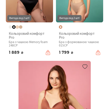
Вигода від 2 шт!
Вигода від 2 шт!
Кольоровий комфорт
Кольоровий комфорт
Pro
Pro
Бра з чашкою Memory foam
Бра з формованою чашкою
248CP
015CP
1 889
1 799
₴
₴