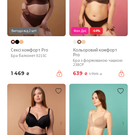
Вигода від 2 шт!
Фан Дні
-64%
Сексі комфорт Pro
Кольоровий комфорт
Pro
Бра балконет 021SC
Бра з формованою чашкою
238CP
1 469
639
₴
₴
1 799
₴