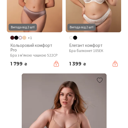
Вигода від 2 шт!
Вигода від 2 шт!
+1
Кольоровий комфорт
Елегант комфорт
Pro
Бра балконет 105EK
Бра з м'якою чашкою 522CP
1 799
1 399
₴
₴