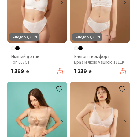
Вигода від 2 шт!
Вигода від 2 шт!
Ніжний дотик
Елегант комфорт
Топ 008GT
Бра з м'якою чашкою 111EK
1 399
1 239
₴
₴