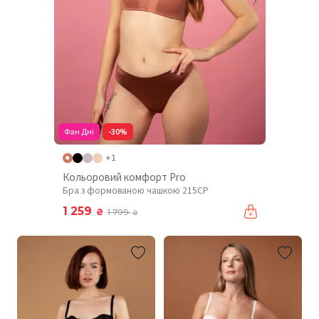
Фан Дні
-30%
+1
Кольоровий комфорт Pro
Бра з формованою чашкою 215CP
1 259
₴
1 799
₴