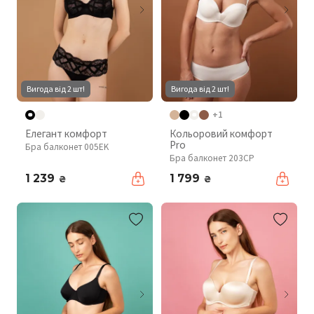
Вигода від 2 шт!
Вигода від 2 шт!
+1
Елегант комфорт
Кольоровий комфорт
Pro
Бра балконет 005EK
Бра балконет 203CP
1 239
1 799
₴
₴