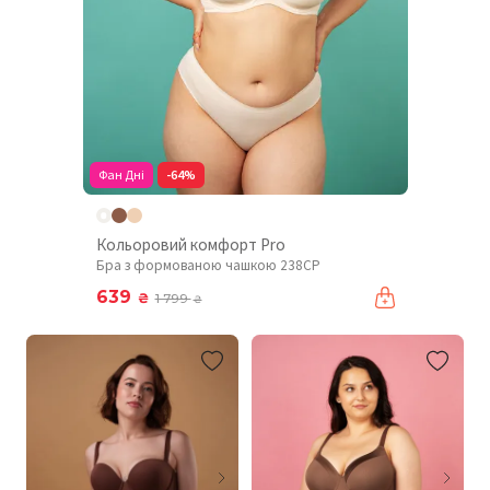
Фан Дні
-64%
Кольоровий комфорт Pro
Бра з формованою чашкою 238CP
639
₴
1 799
₴