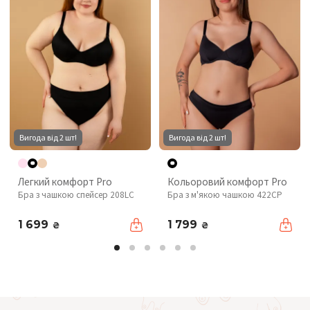
Вигода від 2 шт!
Вигода від 2 шт!
Легкий комфорт Pro
Кольоровий комфорт Pro
Бра з чашкою спейсер 208LC
Бра з м'якою чашкою 422CP
1 699
1 799
₴
₴