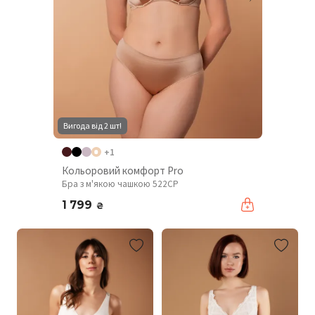
Вигода від 2 шт!
+1
Кольоровий комфорт Pro
Бра з м'якою чашкою 522CP
1 799
₴