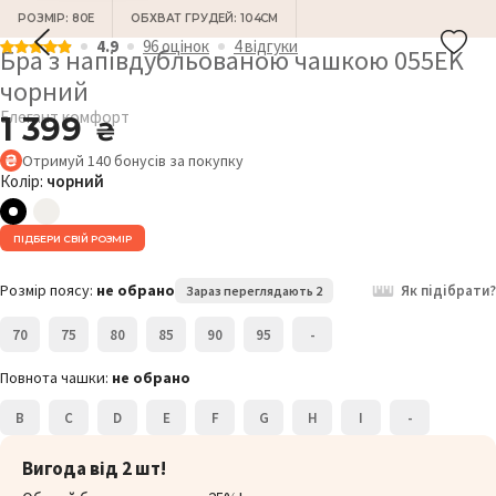
РОЗМІР: 80E
ОБХВАТ ГРУДЕЙ: 104СМ
4.9
96 оцiнок
4 відгуки
Бра з напівдубльованою чашкою 055EK
чорний
Елегант комфорт
1 399
₴
Отримуй
140
бонусів
за покупку
Колір:
чорний
ПІДБЕРИ СВІЙ РОЗМІР
Розмір поясу:
не обрано
Як підібрати?
Зараз переглядають 2
70
75
80
85
90
95
-
Повнота чашки:
не обрано
B
C
D
E
F
G
H
I
-
Вигода від 2 шт!