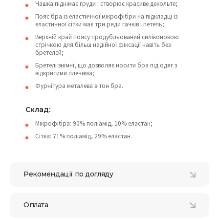
Чашка піднімає груди і створює красиве декольте;
Пояс бра із еластичної мікрофібри на підкладці із
еластичної сітки має три ряди гачків і петель;
Верхній край поясу продубльований силіконовою
стрічкою для більш надійної фіксації навіть без
бретелей;
Бретелі знімні, що дозволяє носити бра під одяг з
відкритими плечима;
Фурнітура металева в тон бра.
Склад:
Мікрофібра: 90% поліамід, 10% еластан;
Сітка: 71% поліамід, 29% еластан.
Рекомендації по догляду
Оплата