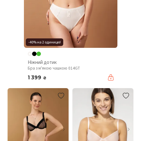
-40% на 2 одиницю!
Ніжний дотик
Бра з м'якою чашкою 014GT
1 399
₴