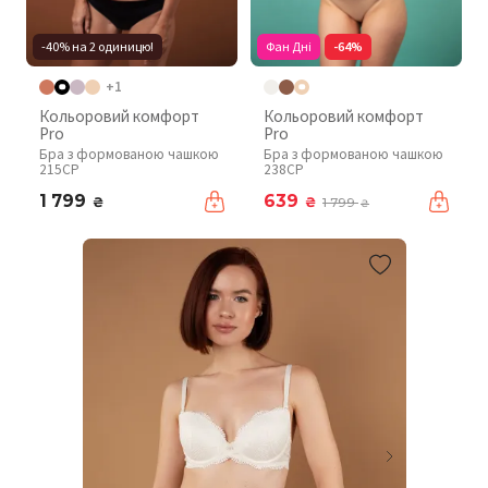
-40% на 2 одиницю!
Фан Дні
-64%
+1
Кольоровий комфорт
Кольоровий комфорт
Pro
Pro
Бра з формованою чашкою
Бра з формованою чашкою
215CP
238CP
1 799
639
₴
₴
1 799
₴