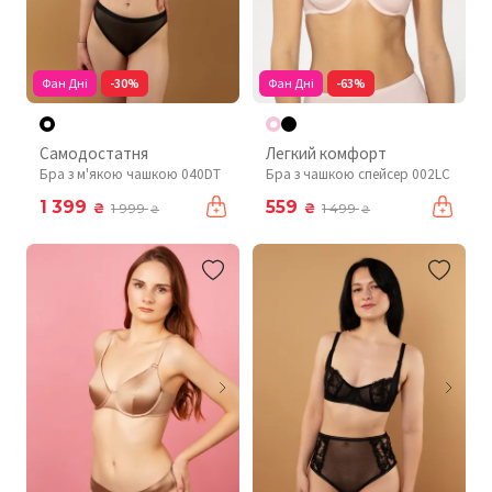
Фан Дні
-30%
Фан Дні
-63%
Самодостатня
Легкий комфорт
Бра з м'якою чашкою 040DT
Бра з чашкою спейсер 002LC
1 399
559
₴
₴
1 999
1 499
₴
₴