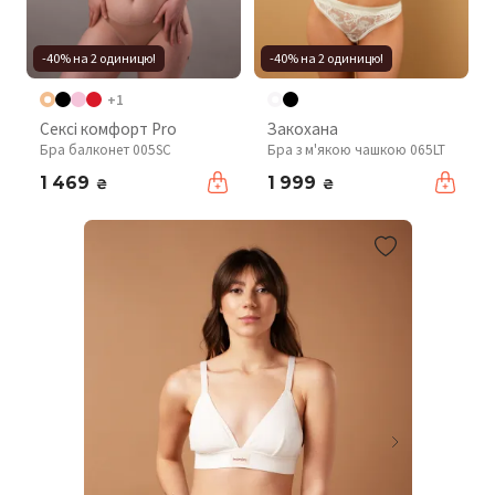
-40% на 2 одиницю!
-40% на 2 одиницю!
+1
Сексі комфорт Pro
Закохана
Бра балконет 005SC
Бра з м'якою чашкою 065LT
1 469
1 999
₴
₴