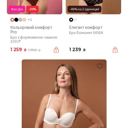
Фан Дні
-30%
-40% на 2 одиницю!
+1
Кольоровий комфорт
Елегант комфорт
Pro
Бра балконет 005EK
Бра з формованою чашкою
215CP
1 259
1 239
₴
₴
1 799
₴