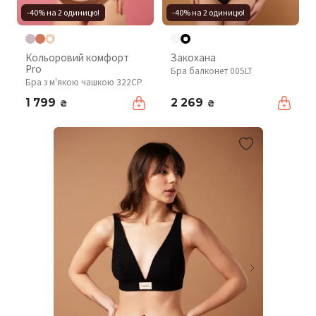
-40% на 2 одиницю!
-40% на 2 одиницю!
Кольоровий комфорт
Закохана
Pro
Бра балконет 005LT
Бра з м'якою чашкою 322CP
1 799
2 269
₴
₴