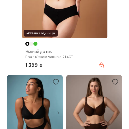
-40% на 2 одиницю!
Ніжний дотик
Бра з м'якою чашкою 214GT
1 399
₴