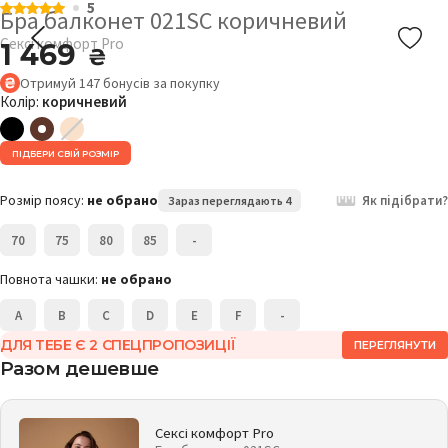
5
Бра балконет 021SC коричневий
Сексі комфорт Pro
1 469
₴
Отримуй
147
бонусів
за покупку
Колір:
коричневий
ПІДБЕРИ СВІЙ РОЗМІР
Розмір поясу:
не обрано
Як підібрати?
Зараз переглядають 4
70
75
80
85
-
Повнота чашки:
не обрано
A
B
C
D
E
F
-
ДЛЯ ТЕБЕ Є 2 СПЕЦПРОПОЗИЦІЇ
ПЕРЕГЛЯНУТИ
Разом дешевше
Сексі комфорт Pro