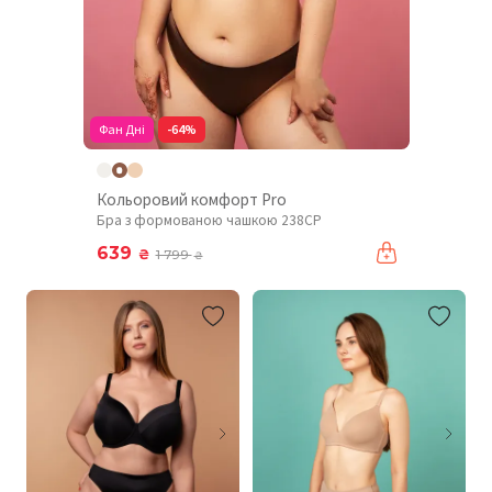
Фан Дні
-64%
Кольоровий комфорт Pro
Бра з формованою чашкою 238CP
639
₴
1 799
₴