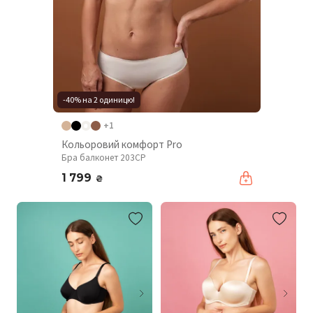
-40% на 2 одиницю!
+1
Кольоровий комфорт Pro
Бра балконет 203CP
1 799
₴