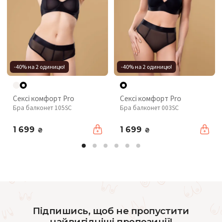
-40% на 2 одиницю!
-40% на 2 одиницю!
Сексі комфорт Pro
Сексі комфорт Pro
Бра балконет 105SC
Бра балконет 003SC
1 699
1 699
₴
₴
Підпишись, щоб не пропустити
найвигідніші пропозиції!