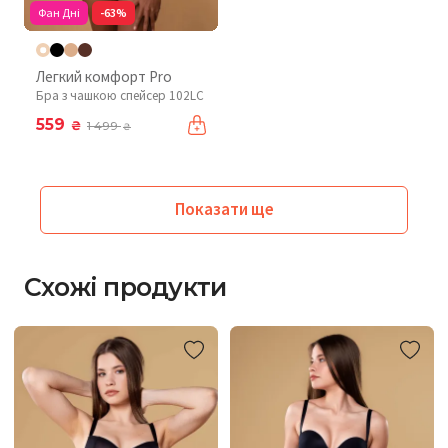
Фан Дні
-63%
Легкий комфорт Pro
Бра з чашкою спейсер 102LC
559
₴
1 499
₴
Показати ще
Схожі продукти