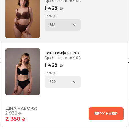
Бра балконет 021SC
1 469
₴
Розмір:
Сексі комфорт Pro
Бра балконет 021SC
1 469
₴
Розмір:
ЦІНА НАБОРУ:
2 938
БЕРУ НАБІР
₴
2 350
₴