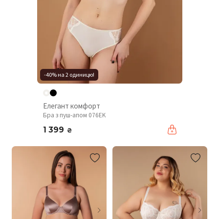
-40% на 2 одиницю!
Елегант комфорт
Бра з пуш-апом 076EK
1 399
₴