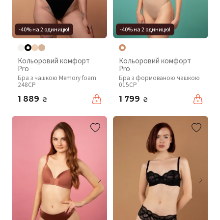
-40% на 2 одиницю!
-40% на 2 одиницю!
Кольоровий комфорт
Кольоровий комфорт
Pro
Pro
Бра з чашкою Memory foam
Бра з формованою чашкою
248CP
015CP
1 889
1 799
₴
₴