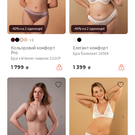
-40% на 2 одиницю!
-40% на 2 одиницю!
+1
Кольоровий комфорт
Елегант комфорт
Pro
Бра балконет 105EK
Бра з м'якою чашкою 522CP
1 799
1 399
₴
₴