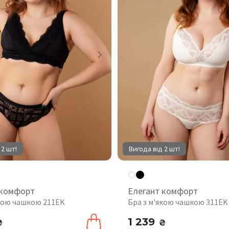
 2 шт!
Вигода від 2 шт!
 комфорт
Елегант комфорт
якою чашкою 211EK
Бра з м'якою чашкою 311EK
1 239
₴
₴