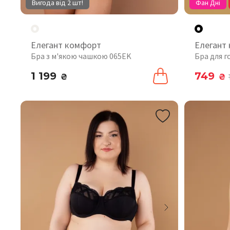
Вигода від 2 шт!
Фан Дні
Елегант комфорт
Елегант
Бра з м'якою чашкою 065EK
Бра для г
1 199
749
₴
₴