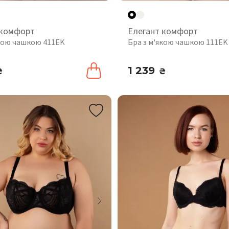
 комфорт
Елегант комфорт
якою чашкою 411EK
Бра з м'якою чашкою 111EK
1 239
₴
₴