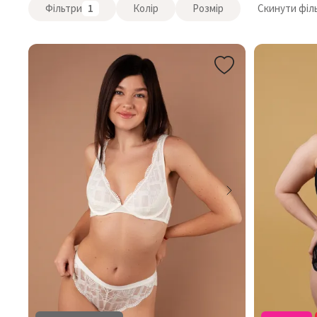
Фільтри
1
Колір
Розмір
Скинути філ