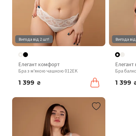
Вигода від 2 шт!
Вигода від
Елегант комфорт
Елегант
Бра з м'якою чашкою 012EK
Бра балк
1 399
1 399
₴