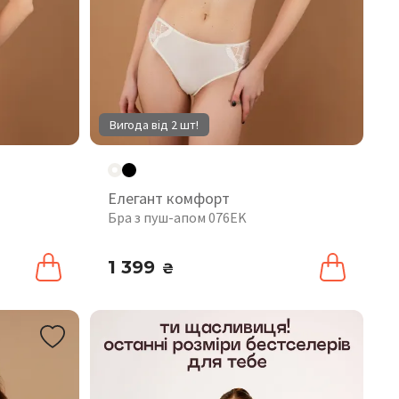
Вигода від 2 шт!
Елегант комфорт
Бра з пуш-апом 076EK
1 399
₴