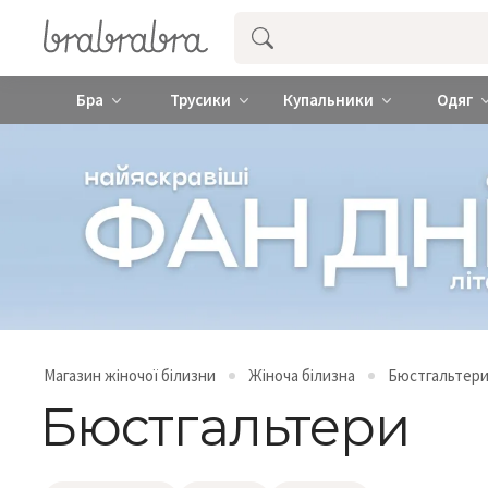
Купити нижню жіночу білизну ❤️ brab
Бра
Трусики
Купальники
Одяг
Магазин жіночої білизни
Жіноча білизна
Бюстгальтер
Бюстгальтери