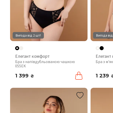
Вигода від 2 шт!
Вигода від
Елегант комфорт
Елегант
Бра з напівдубльованою чашкою
Бра з м'
055EK
1 399
1 239
₴