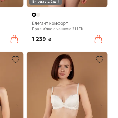
Вигода від 2 шт!
Елегант комфорт
Бра з м'якою чашкою 311EK
1 239
₴