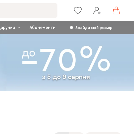
дарунки
Абонементи
Знайди свій розмір