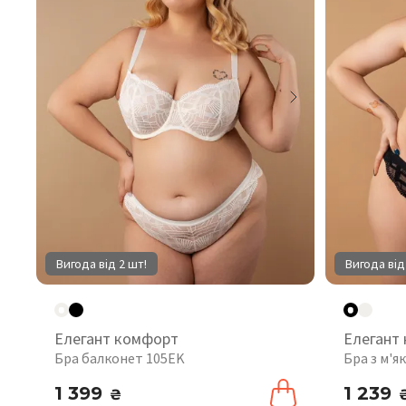
Вигода від 2 шт!
Вигода від
Елегант комфорт
Елегант
Бра балконет 105EK
Бра з м'
1 399
1 239
₴