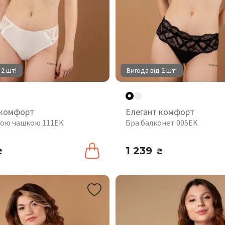
 2 шт!
Вигода від 2 шт!
 комфорт
Елегант комфорт
якою чашкою 111EK
Бра балконет 005EK
1 239
₴
₴