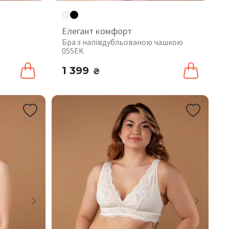
Елегант комфорт
Бра з напівдубльованою чашкою
055EK
1 399
₴