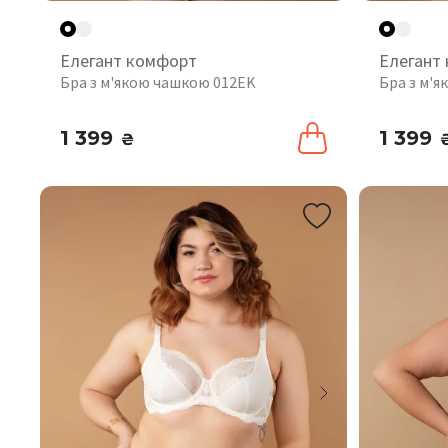
Елегант комфорт
Елегант
Бра з м'якою чашкою 012EK
Бра з м'
1 399
1 399
₴