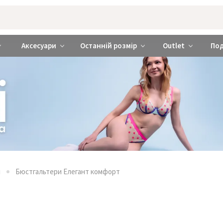
rabra ❤️ Київ та Україна
Аксесуари
Останній розмір
Outlet
По
и
Бюстгальтери Елегант комфорт