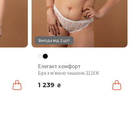
Вигода від 2 шт!
Елегант комфорт
Бра з м'якою чашкою 211EK
1 239
₴