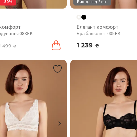
-50%
Вигода від 2 шт!
 комфорт
Елегант комфорт
одування 088EK
Бра балконет 005EK
1 239
1 499
₴
₴