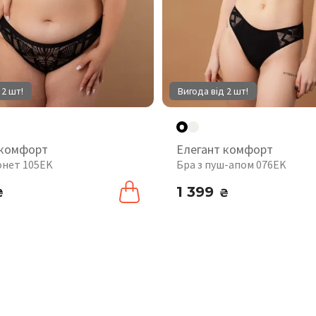
 2 шт!
Вигода від 2 шт!
 комфорт
Елегант комфорт
онет 105EK
Бра з пуш-апом 076EK
1 399
₴
₴