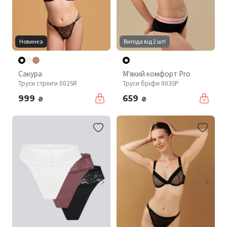
Новинка
Вигода від 2 шт!
Сакура
М'який комфорт Pro
Труси стрінги 002SR
Труси бріфи 003SP
999
659
₴
₴