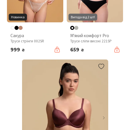
Новинка
Вигода від 2 шт!
Сакура
М'який комфорт Pro
Труси стрінги 002SR
Труси сліпи високі 221SP
999
659
₴
₴