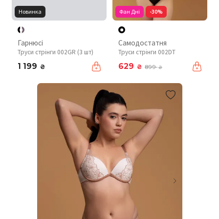
Новинка
Фан Дні
-30%
Гарнюсі
Самодостатня
Труси стрінги 002GR (3 шт)
Труси стрінги 002DT
1 199
629
₴
₴
899
₴