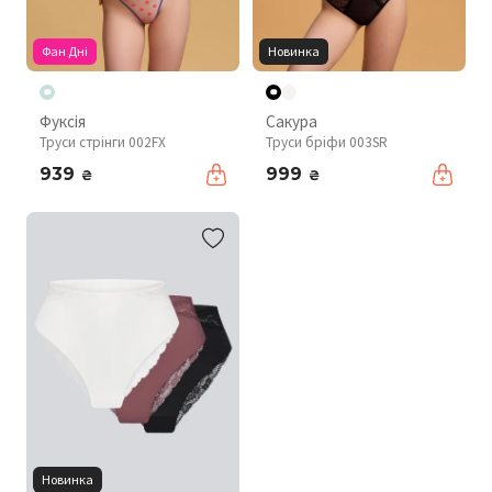
Фан Дні
Новинка
Фуксія
Сакура
Труси стрінги 002FX
Труси бріфи 003SR
939
999
₴
₴
Новинка