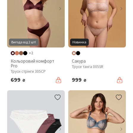
Вигода від 2 шт!
Новинка
+2
Кольоровий комфорт
Сакура
Pro
Труси танга 005SR
Труси стрінги 305CP
699
999
₴
₴