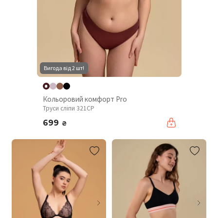
Вигода від 2 шт!
Кольоровий комфорт Pro
Труси сліпи 321CP
699
₴