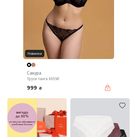
Новинка
Сакура
Труси танга 005SR
999
₴