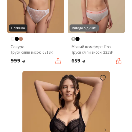
Новинка
Вигода від 2 шт!
Сакура
М'який комфорт Pro
Труси сліпи високі 021SR
Труси сліпи високі 221SP
999
659
₴
₴