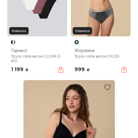
Новинка
Новинка
Гарнюсі
Жоржина
Труси сліпи високі 121GR (3
Труси сліпи високі 101ZH
шт)
1 199
999
₴
₴