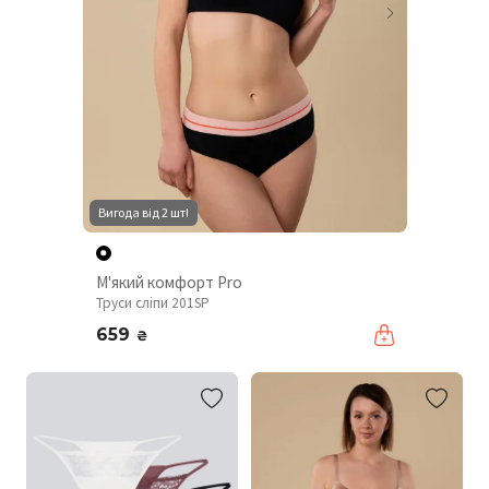
Вигода від 2 шт!
М'який комфорт Pro
Труси сліпи 201SP
659
₴