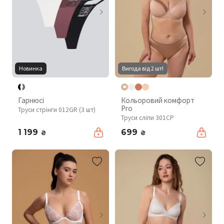
Новинка
Вигода від 2 шт!
Гарнюсі
Кольоровий комфорт
Pro
Труси стрінги 012GR (3 шт)
Труси сліпи 301CP
1 199
699
₴
₴