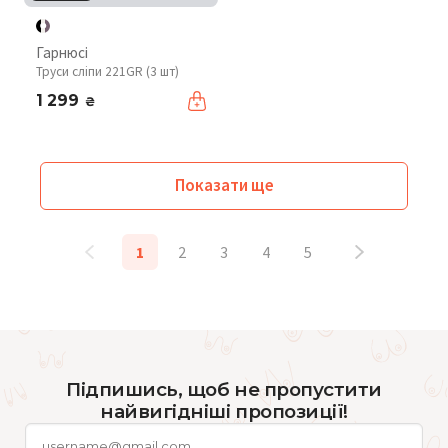
Гарнюсі
Труси сліпи 221GR (3 шт)
1 299
₴
Показати ще
1
2
3
4
5
Підпишись, щоб не пропустити
найвигідніші пропозиції!