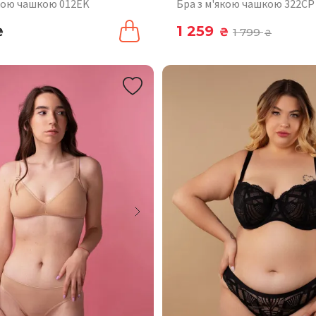
якою чашкою 012EK
Бра з м'якою чашкою 322CP
1 259
₴
₴
1 799
₴