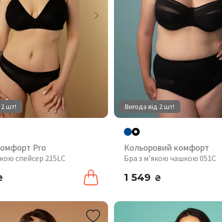
 2 шт!
Вигода від 2 шт!
комфорт Pro
Кольоровий комфорт
шкою спейсер 215LC
Бра з м'якою чашкою 051C
1 549
₴
₴