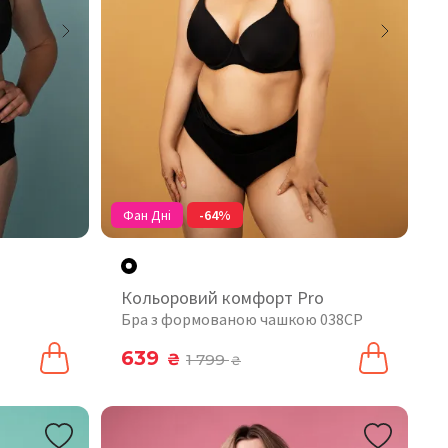
Фан Дні
-64%
Кольоровий комфорт Pro
Бра з формованою чашкою 038CP
639
₴
1 799
₴