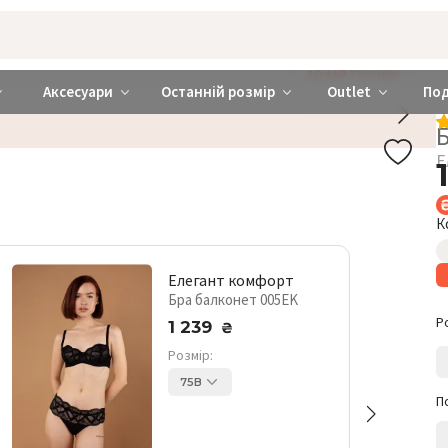
rabra ❤️ Київ та Україна
ДОДАЙ ТРУСИКИ
Аксесуари
Останній розмір
Outlet
По
Е
К
Елегант комфорт
Бра балконет 005EK
Р
1 239
₴
Розмір:
75B
П