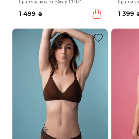
Бра з чашкою спейсер 133LC
Бра з м'
1 499
1 399
₴