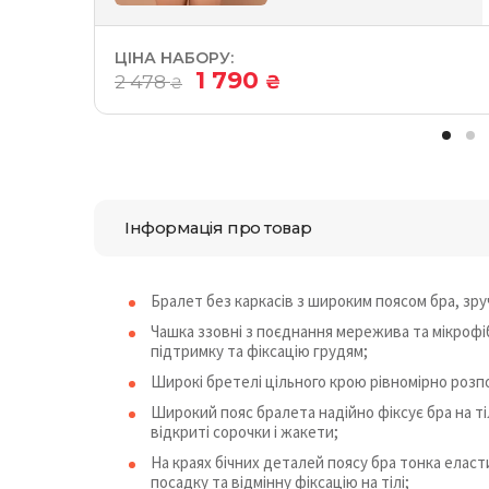
ЦІНА НАБОРУ:
1 790
2 478
₴
₴
Інформація про товар
Бралет без каркасів з широким поясом бра, зру
Чашка ззовні з поєднання мережива та мікрофіб
підтримку та фіксацію грудям;
Широкі бретелі цільного крою рівномірно розп
Широкий пояс бралета надійно фіксує бра на тіл
відкриті сорочки і жакети;
На краях бічних деталей поясу бра тонка еласт
посадку та відмінну фіксацію на тілі;