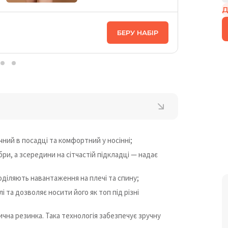
Д
ЦІНА НА
БЕРУ НАБІР
2 478
₴
чний в посадці та комфортний у носінні;
ри, а зсередини на сітчастій підкладці — надає
оділяють навантаження на плечі та спину;
і та дозволяє носити його як топ під різні
ична резинка. Така технологія забезпечує зручну