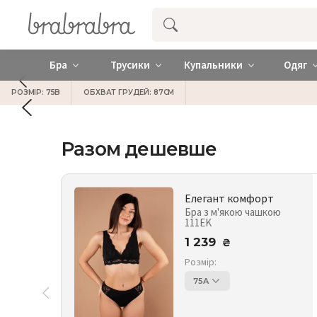
Купити нижню жіночу білизну ❤️ brab
Бра
Трусики
Купальники
Одяг
РОЗМІР: 75B
ОБХВАТ ГРУДЕЙ: 87СМ
Разом дешевше
Елегант комфорт
Бра з м'якою чашкою
111EK
1 239
₴
Розмір:
75A