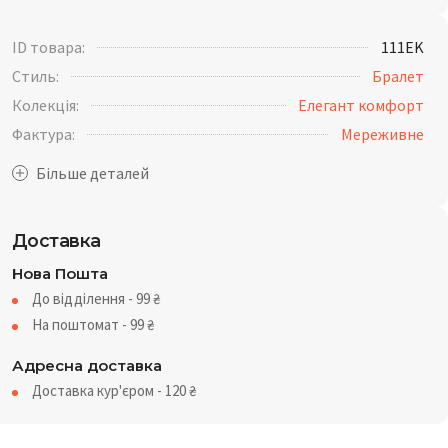
ID товара:
111EK
Стиль:
Бралет
Колекція:
Елегант комфорт
Фактура:
Мереживне
Доставка
Нова Пошта
До відділення - 99
₴
На поштомат - 99
₴
Адресна доставка
Доставка кур'єром - 120
₴