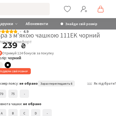
дарунки
Абонементи
Знайди свій розмір
4.9
Бра з м'якою чашкою 111EK чорний
легант комфорт
1 239
₴
Отримуй
124
бонусів
за покупку
олір:
чорний
ПІДБЕРИ СВІЙ РОЗМІР
Елегант комфорт
Бра з м'якою чашкою
Б
111EK
1
озмір поясу:
не обрано
Як підібрати?
Зараз переглядають 6
1 239
₴
70
75
-
Розмір:
Р
75A
овнота чашки:
не обрано
A
B
C
D
-