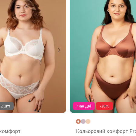
 2 шт!
Фан Дні
-30%
 комфорт
Кольоровий комфорт Pr