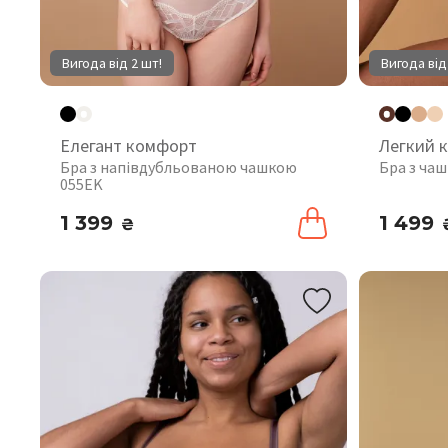
Вигода від 2 шт!
Вигода від
Елегант комфорт
Легкий 
Бра з напівдубльованою чашкою
Бра з ча
055EK
1 399
1 499
₴