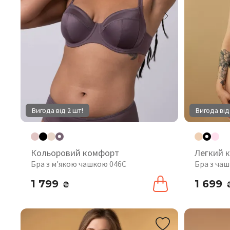
Вигода від 2 шт!
Вигода від
Кольоровий комфорт
Легкий 
Бра з м'якою чашкою 046C
Бра з ча
1 799
1 699
₴