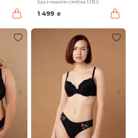
Бра з чашкою спейсер 118LC
1 499
₴