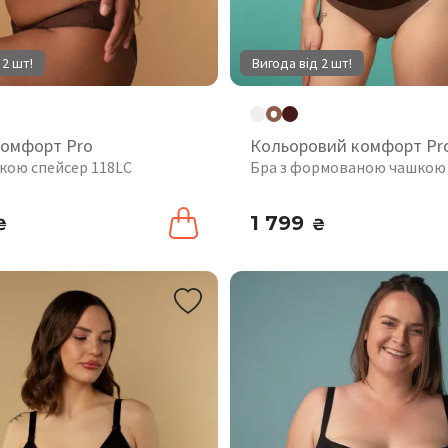
 2 шт!
Вигода від 2 шт!
комфорт Pro
Кольоровий комфорт Pr
шкою спейсер 118LC
Бра з формованою чашкою
1 799
₴
₴