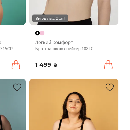
Вигода від 2 шт!
o
Легкий комфорт
 315CP
Бра з чашкою спейсер 108LC
1 499
₴