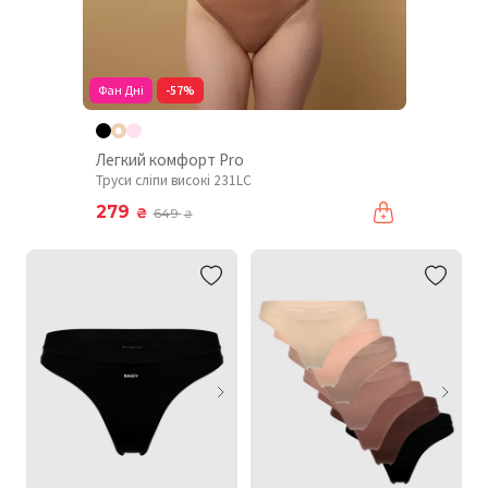
Фан Дні
-57%
Легкий комфорт Pro
Труси сліпи високі 231LC
279
₴
649
₴