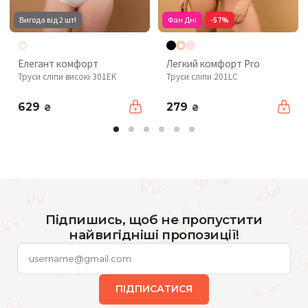
Вигода від 2 шт!
Фан Дні
-57%
Елегант комфорт
Легкий комфорт Pro
Труси сліпи високі 301EK
Труси сліпи 201LC
629
279
₴
₴
Підпишись, щоб не пропустити
найвигідніші пропозиції!
ПІДПИСАТИСЯ