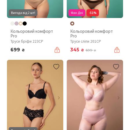
Вигода від 2 шт!
Фан Дні
-51%
Кольоровий комфорт
Кольоровий комфорт
Pro
Pro
Труси бріфи 223CP
Труси сліпи 201CP
699
345
₴
₴
699
₴