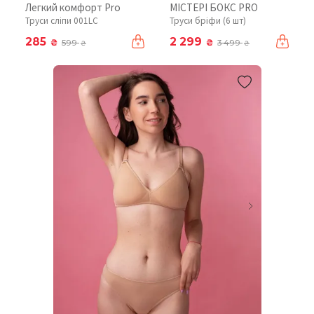
Легкий комфорт Pro
МІСТЕРІ БОКС PRO
Труси сліпи 001LC
Труси бріфи (6 шт)
285
2 299
₴
₴
599
3 499
₴
₴