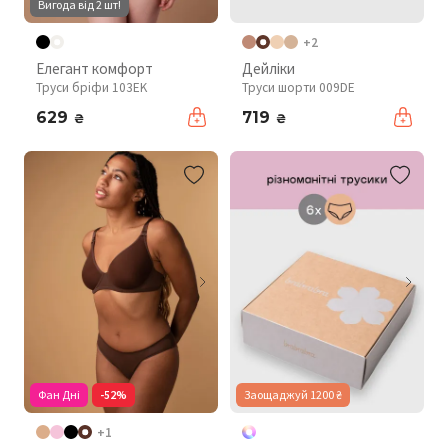
Вигода від 2 шт!
+2
Елегант комфорт
Дейліки
Труси бріфи 103EK
Труси шорти 009DE
629
719
₴
₴
Фан Дні
-52%
Заощаджуй 1200 ₴
+1