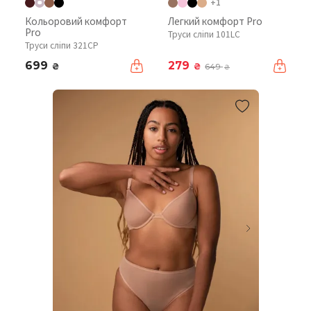
+1
Кольоровий комфорт
Легкий комфорт Pro
Pro
Труси сліпи 101LC
Труси сліпи 321CP
699
279
₴
₴
649
₴