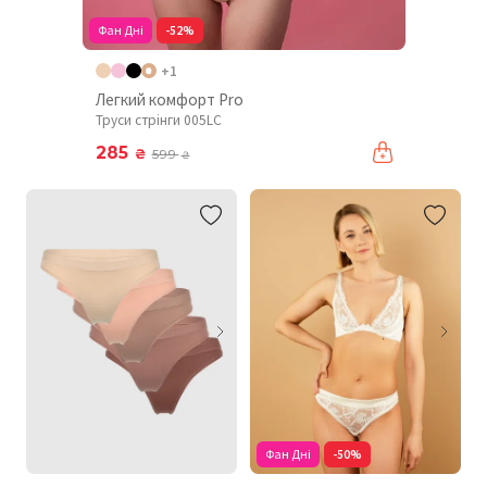
Фан Дні
-52%
+1
Легкий комфорт Pro
Труси стрінги 005LC
285
₴
599
₴
Фан Дні
-50%