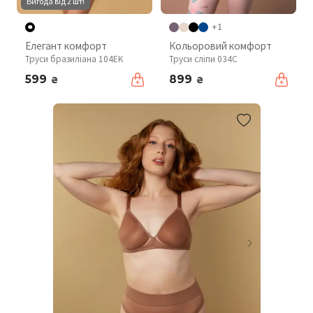
Вигода від 2 шт!
+1
Елегант комфорт
Кольоровий комфорт
Труси бразиліана 104EK
Труси сліпи 034C
599
899
₴
₴