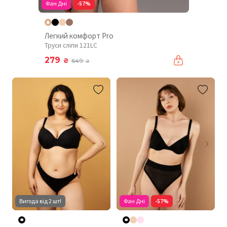
Фан Дні
-57%
Легкий комфорт Pro
Труси сліпи 121LC
279
₴
649
₴
Вигода від 2 шт!
Фан Дні
-57%