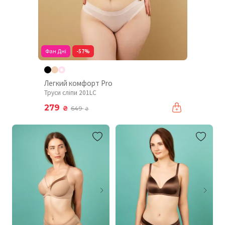
Фан Дні
-57%
Легкий комфорт Pro
Труси сліпи 201LC
279
₴
649
₴