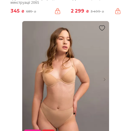
менструації 206S
345
2 299
₴
₴
689
3 499
₴
₴