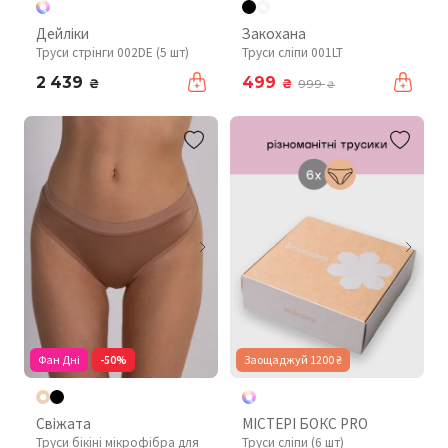
Дейліки
Закохана
Труси стрінги 002DE (5 шт)
Труси сліпи 001LT
2 439
499
₴
₴
999
₴
Фан Дні
-50%
Заощаджуй 1200 ₴
Свіжата
МІСТЕРІ БОКС PRO
Труси бікіні мікрофібра для
Труси сліпи (6 шт)