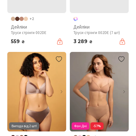
+2
Дейліки
Дейліки
Труси стрінги 002DE
Труси стрінги 002DE (7 шт)
559
3 289
₴
₴
Вигода від 2 шт!
Фан Дні
-57%