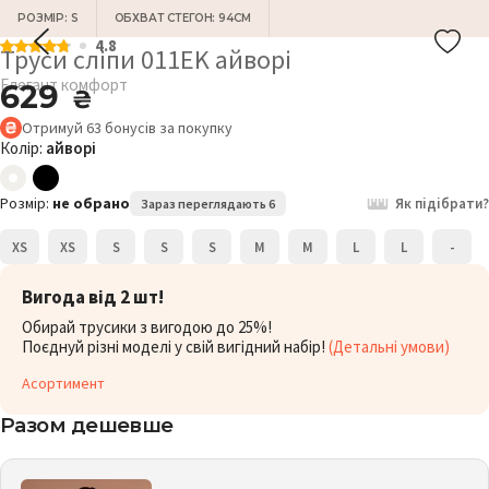
РОЗМІР: S
ОБХВАТ СТЕГОН: 94СМ
4.8
Труси сліпи 011EK айворі
Елегант комфорт
629
₴
Отримуй
63
бонусів
за покупку
Колір:
айворі
Розмір:
не обрано
Як підібрати?
Зараз переглядають 6
XS
XS
S
S
S
M
M
L
L
-
Вигода від 2 шт!
Обирай трусики з вигодою до 25%!
Поєднуй різні моделі у свій вигідний набір!
(Детальні умови)
Асортимент
Разом дешевше