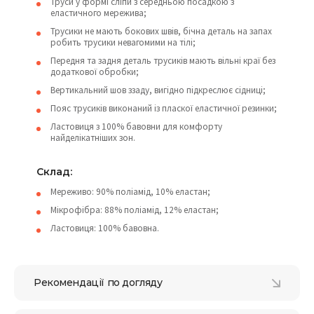
Труси у формі сліпи з середньою посадкою з
еластичного мережива;
Трусики не мають бокових швів, бічна деталь на запах
робить трусики невагомими на тілі;
Передня та задня деталь трусиків мають вільні краї без
додаткової обробки;
Вертикальний шов ззаду, вигідно підкреслює сідниці;
Пояс трусиків виконаний із пласкої еластичної резинки;
Ластовиця з 100% бавовни для комфорту
найделікатніших зон.
Cклад:
Мереживо: 90% поліамід, 10% еластан;
Мікрофібра: 88% поліамід, 12% еластан;
Ластовиця: 100% бавовна.
Рекомендації по догляду