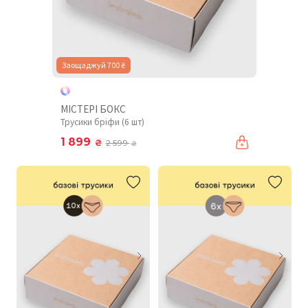
Заощаджуй 700 ₴
МІСТЕРІ БОКС
Трусики бріфи (6 шт)
1 899
₴
2 599
₴