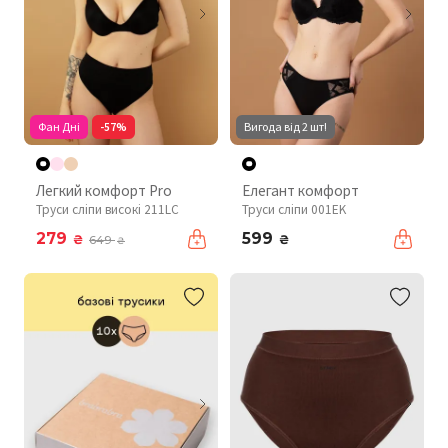
Фан Дні
-57%
Вигода від 2 шт!
Легкий комфорт Pro
Елегант комфорт
Труси сліпи високі 211LC
Труси сліпи 001EK
279
599
₴
₴
649
₴