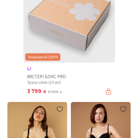
Заощаджуй 2200 ₴
МІСТЕРІ БОКС PRO
Труси сліпи (10 шт)
3 799
₴
5 999
₴