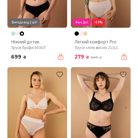
Вигода від 2 шт!
Фан Дні
-57%
Ніжний дотик
Легкий комфорт Pro
Труси бріфи 003GT
Труси сліпи високі 211LC
699
279
₴
₴
649
₴