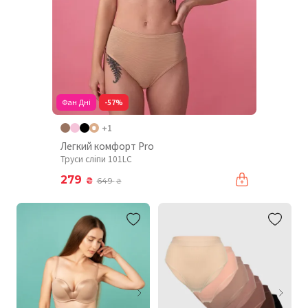
Фан Дні
-57%
+1
Легкий комфорт Pro
Труси сліпи 101LC
279
₴
649
₴