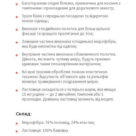
Багаторазова спідня білизна, призначена для носіння з
тампонами і прокладками для додаткового захисту;
Труси бікіні з середньою посадкою та відкритою
зоною сідниць;
Виконані з подвійного полотна для більш щільної
фіксації та кращого прилягання до тіла;
Зовнішня частина виконана з гладенької мікрофібри,
яка буде непомітна під одягом;
Внутрішня частина виконана з бавовняного полотна.
Дівчата, які мають чутливу шкіру, будуть приємно
здивовані таким гіпоалергенним матеріалом;
Всі краї трусиків оброблені тонкою еластичною
тасьмою. Відсутність об'ємного шва та рельєфів
мінімізує травмування і подразнення шкіри;
Ластовиця складається з чотирьох шарів, яка вміщує
15 мл рідини — до 2 звичайних тампонів або 1
прокладки. Довжина ластовиці залежить від моделі.
Склад:
Мікрофібра: 76% поліамід, 24% еластан;
Ластовиця: 100% бавовна.