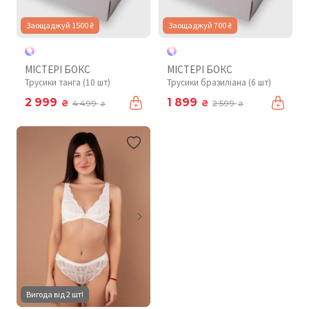
Заощаджуй 1500 ₴
Заощаджуй 700 ₴
МІСТЕРІ БОКС
МІСТЕРІ БОКС
Трусики танга (10 шт)
Трусики бразиліана (6 шт)
2 999
1 899
₴
₴
4 499
2 599
₴
₴
Вигода від 2 шт!