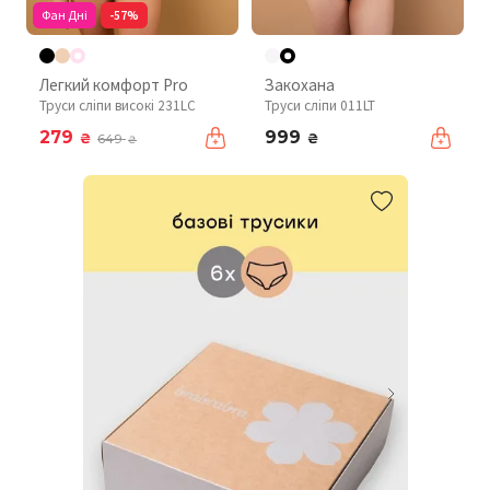
Фан Дні
-57%
Легкий комфорт Pro
Закохана
Труси сліпи високі 231LC
Труси сліпи 011LT
279
999
₴
₴
649
₴