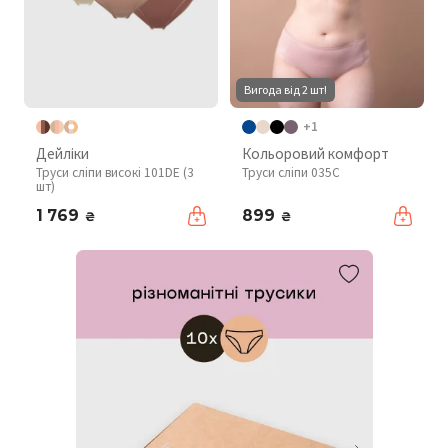
Вигода від 2 шт!
+1
Дейліки
Кольоровий комфорт
Труси сліпи високі 101DE (3
Труси сліпи 035C
шт)
1 769
899
₴
₴