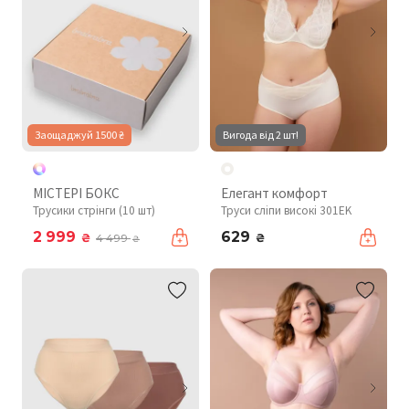
Заощаджуй 1500 ₴
Вигода від 2 шт!
МІСТЕРІ БОКС
Елегант комфорт
Трусики стрінги (10 шт)
Труси сліпи високі 301EK
2 999
629
₴
₴
4 499
₴