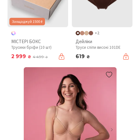
Заощаджуй 1500 ₴
+2
МІСТЕРІ БОКС
Дейліки
Трусики бріфи (10 шт)
Труси сліпи високі 101DE
2 999
619
₴
₴
4 499
₴