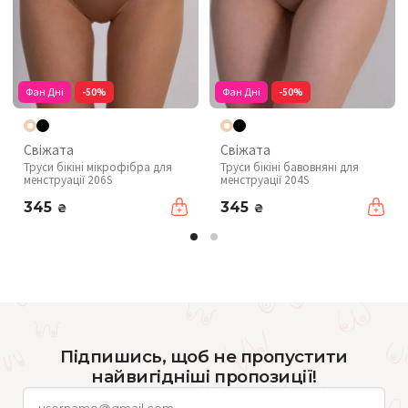
Фан Дні
-50%
Фан Дні
-50%
Свіжата
Свіжата
Труси бікіні мікрофібра для
Труси бікіні бавовняні для
менструації 206S
менструації 204S
345
345
₴
₴
Підпишись, щоб не пропустити
найвигідніші пропозиції!