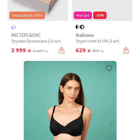
Заощаджуй 1500 ₴
Фан Дні
-30%
МІСТЕРІ БОКС
Файники
Трусики бразиліана (10 шт)
Труси сліпи 011FN (3 шт)
2 999
629
₴
₴
4 499
899
₴
₴