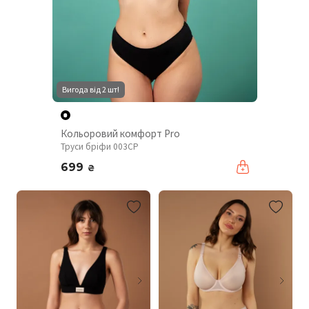
Вигода від 2 шт!
Кольоровий комфорт Pro
Труси бріфи 003CP
699
₴