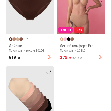
Фан Дні
-57%
+2
+1
Дейліки
Легкий комфорт Pro
Труси сліпи високі 101DE
Труси сліпи 101LC
619
279
₴
₴
649
₴