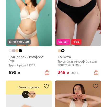
Вигода від 2 шт!
Фан Дні
-50%
Кольоровий комфорт
Свіжата
Pro
Труси бікіні мікрофібра для
менструації 206S
Труси бріфи 223CP
699
345
₴
₴
689
₴