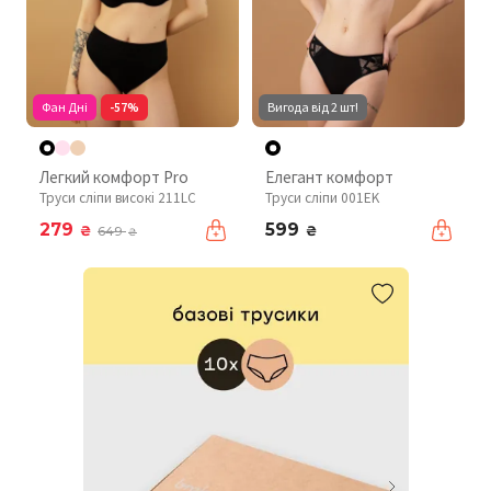
Фан Дні
-57%
Вигода від 2 шт!
Легкий комфорт Pro
Елегант комфорт
Труси сліпи високі 211LC
Труси сліпи 001EK
279
599
₴
₴
649
₴