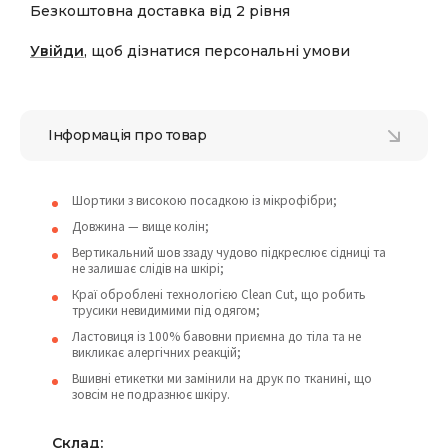
Безкоштовна доставка від 2 рівня
Увійди
, щоб дізнатися персональні умови
Інформація про товар
Шортики з високою посадкою із мікрофібри;
Довжина — вище колін;
Вертикальний шов ззаду чудово підкреслює сідниці та
не залишає слідів на шкірі;
Краї оброблені технологією Clean Cut, що робить
трусики невидимими під одягом;
Ластовиця із 100% бавовни приємна до тіла та не
викликає алергічних реакцій;
Вшивні етикетки ми замінили на друк по тканині, що
зовсім не подразнює шкіру.
Склад: