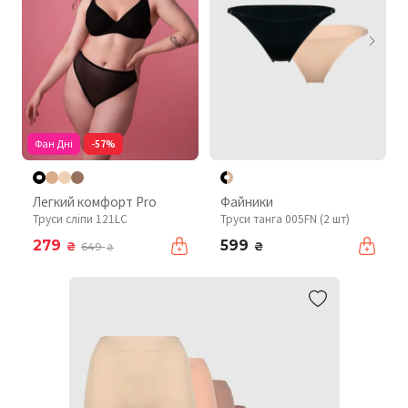
Фан Дні
-57%
Легкий комфорт Pro
Файники
Труси сліпи 121LC
Труси танга 005FN (2 шт)
279
599
₴
₴
649
₴