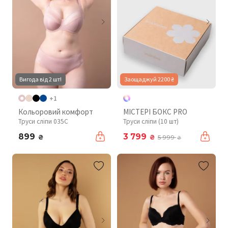
Вигода від 2 шт!
Заощаджуй 2200 ₴
+1
Кольоровий комфорт
МІСТЕРІ БОКС PRO
Труси сліпи 035C
Труси сліпи (10 шт)
899
3 799
₴
₴
5 999
₴