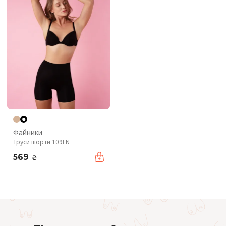
Файники
Труси шорти 109FN
569
₴