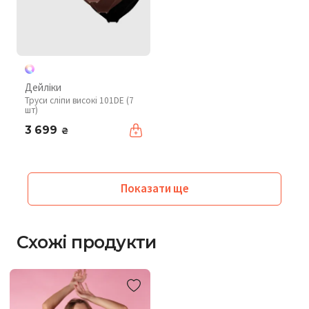
Дейліки
Труси сліпи високі 101DE (7
шт)
3 699
₴
Показати ще
Схожі продукти