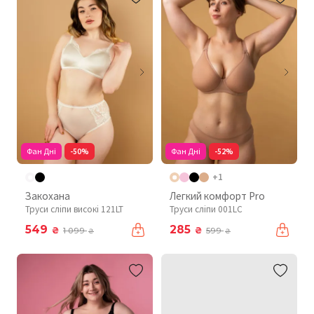
Фан Дні
-50%
Фан Дні
-52%
+1
Закохана
Легкий комфорт Pro
Труси сліпи високі 121LT
Труси сліпи 001LC
549
285
₴
₴
1 099
599
₴
₴