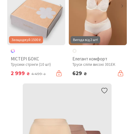
Заощаджуй 1500 ₴
Вигода від 2 шт!
МІСТЕРІ БОКС
Елегант комфорт
Трусики стрінги (10 шт)
Труси сліпи високі 301EK
2 999
629
₴
₴
4 499
₴