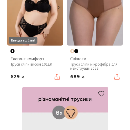
Вигода від 2 шт!
Елегант комфорт
Свіжата
Труси сліпи високі 101EK
Труси сліпи мікрофібра для
менструації 202S
629
689
₴
₴