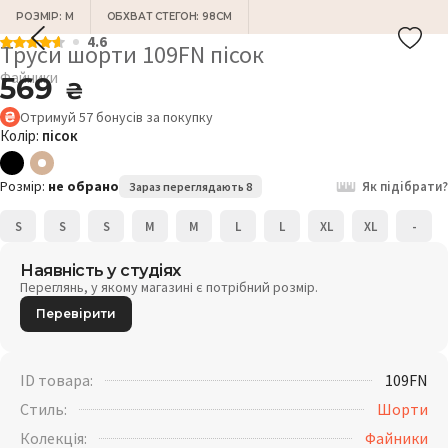
РОЗМІР: M
ОБХВАТ СТЕГОН: 98СМ
4.6
Труси шорти 109FN пісок
Файники
569
₴
Отримуй
57
бонусів
за покупку
Колір:
пісок
Розмір:
не обрано
Як підібрати?
Зараз переглядають 8
S
S
S
M
M
L
L
XL
XL
-
Наявність у студіях
Переглянь, у якому магазині є потрібний розмір.
Перевірити
ID товара:
109FN
Стиль:
Шорти
Колекція:
Файники