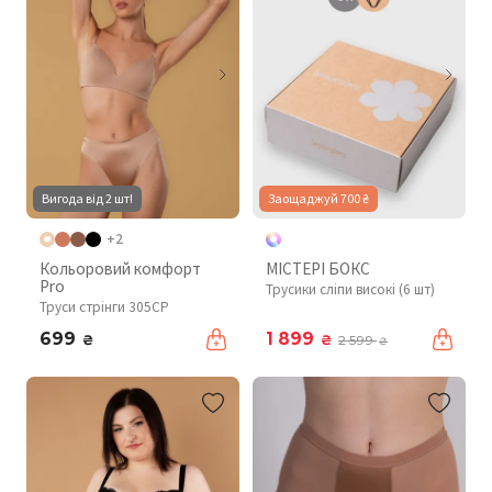
Вигода від 2 шт!
Заощаджуй 700 ₴
+2
Кольоровий комфорт
МІСТЕРІ БОКС
Pro
Трусики сліпи високі (6 шт)
Труси стрінги 305CP
699
1 899
₴
₴
2 599
₴