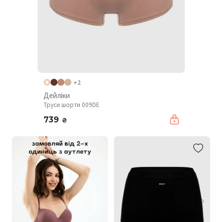
+2
Дейліки
Труси шорти 009DE
739
₴