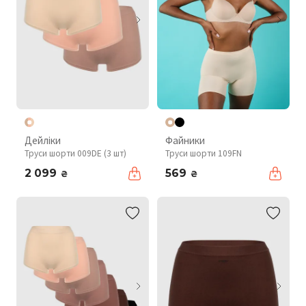
Дейліки
Файники
Труси шорти 009DE (3 шт)
Труси шорти 109FN
2 099
569
₴
₴