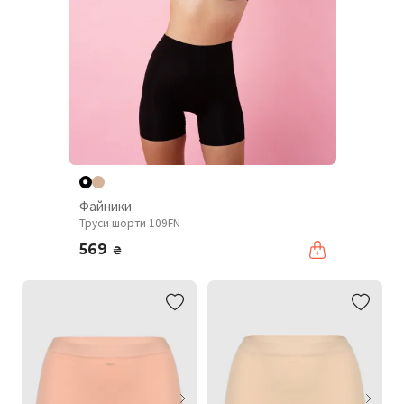
Файники
Труси шорти 109FN
569
₴