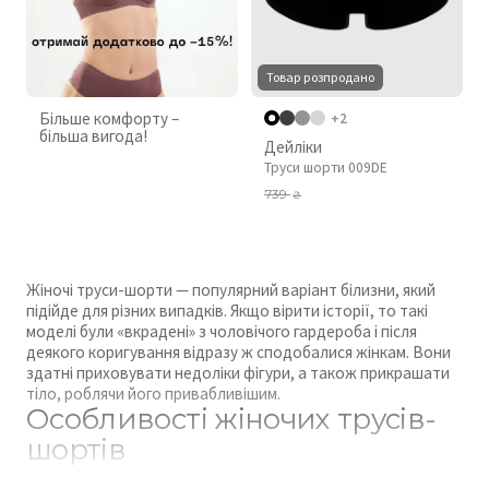
Товар розпродано
Більше комфорту –
+2
більша вигода!
Дейліки
Труси шорти 009DE
739
₴
Жіночі труси-шорти — популярний варіант білизни, який
підійде для різних випадків. Якщо вірити історії, то такі
моделі були «вкрадені» з чоловічого гардероба і після
деякого коригування відразу ж сподобалися жінкам. Вони
здатні приховувати недоліки фігури, а також прикрашати
тіло, роблячи його привабливішим.
Особливості жіночих трусів-
шортів