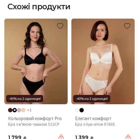
Схожі продукти
-40% на 2 одиницю!
-40% на 2 одиницю!
+1
Кольоровий комфорт Pro
Елегант комфорт
Бра з м'якою чашкою 522CP
Бра з пуш-апом 076EK
1 799
1 399
₴
₴