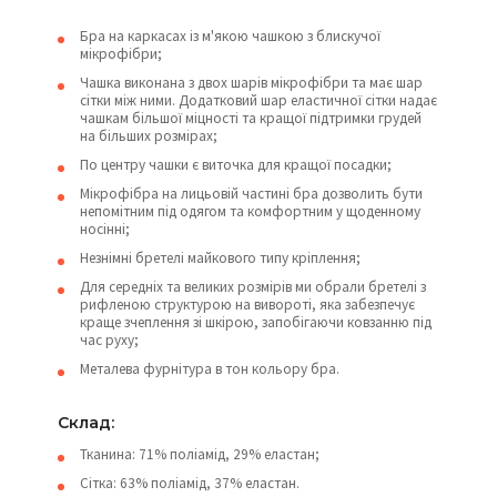
Бра на каркасах із м'якою чашкою з блискучої
мікрофібри;
Чашка виконана з двох шарів мікрофібри та має шар
сітки між ними. Додатковий шар еластичної сітки надає
чашкам більшої міцності та кращої підтримки грудей
на більших розмірах;
По центру чашки є виточка для кращої посадки;
Мікрофібра на лицьовій частині бра дозволить бути
непомітним під одягом та комфортним у щоденному
носінні;
Незнімні бретелі майкового типу кріплення;
Для середніх та великих розмірів ми обрали бретелі з
рифленою структурою на вивороті, яка забезпечує
краще зчеплення зі шкірою, запобігаючи ковзанню під
час руху;
Металева фурнітура в тон кольору бра.
Cклад:
Тканина: 71% поліамід, 29% еластан;
Сітка: 63% поліамід, 37% еластан.