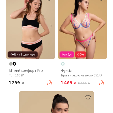
-40% на 2 одиницю!
Фан Дні
-30%
М'який комфорт Pro
Фуксія
Топ 106SP
Бра з м'якою чашкою 051FX
1 299
1 469
₴
₴
2 099
₴