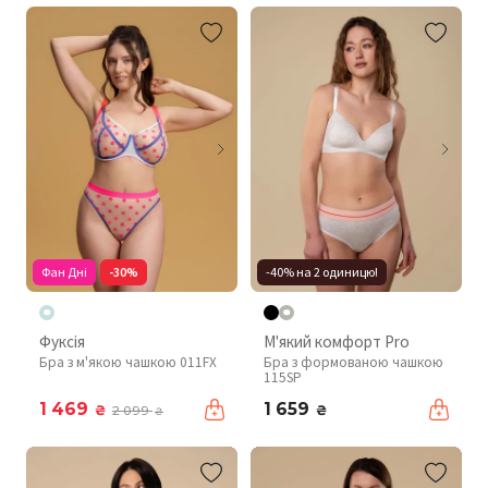
Фан Дні
-30%
-40% на 2 одиницю!
Фуксія
М'який комфорт Pro
Бра з м'якою чашкою 011FX
Бра з формованою чашкою
115SP
1 469
1 659
₴
₴
2 099
₴