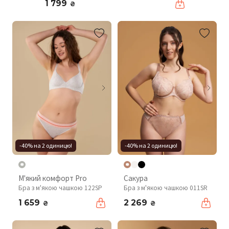
1 799
₴
-40% на 2 одиницю!
-40% на 2 одиницю!
М'який комфорт Pro
Сакура
Бра з м'якою чашкою 122SP
Бра з м'якою чашкою 011SR
1 659
2 269
₴
₴