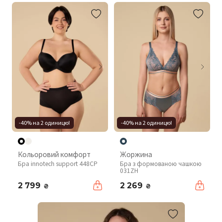
-40% на 2 одиницю!
-40% на 2 одиницю!
Кольоровий комфорт
Жоржина
Бра innotech support 448CP
Бра з формованою чашкою
031ZH
2 799
2 269
₴
₴