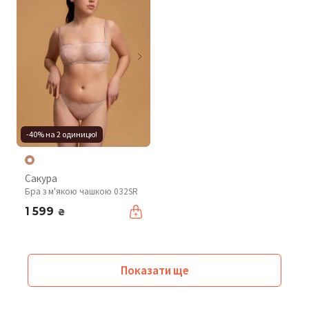
-40% на 2 одиницю!
Сакура
Бра з м'якою чашкою 032SR
1 599
₴
Показати ще