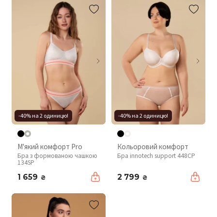
-40% на 2 одиницю!
-40% на 2 одиницю!
М'який комфорт Pro
Кольоровий комфорт
Бра з формованою чашкою
Бра innotech support 448CP
134SP
1 659
2 799
₴
₴