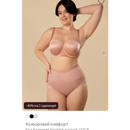
-40% на 2 одиницю!
Кольоровий комфорт
Бра балконет innotech support 103CP