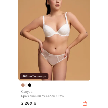
-40% на 2 одиницю!
Сакура
Бра зі знімним пуш-апом 102SR
2 269
₴