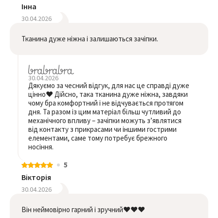
Інна
30.04.2026
Тканина дуже ніжна і залишаються зачіпки.
30.04.2026
Дякуємо за чесний відгук, для нас це справді дуже
цінно❤️ Дійсно, така тканина дуже ніжна, завдяки
чому бра комфортний і не відчувається протягом
дня. Та разом із цим матеріал більш чутливий до
механічного впливу – зачіпки можуть з’являтися
від контакту з прикрасами чи іншими гострими
елементами, саме тому потребує брежного
носіння.
5
Вікторія
30.04.2026
Він неймовірно гарний і зручний❤️❤️❤️