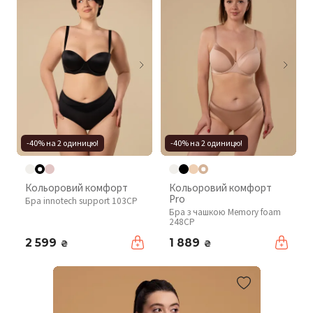
-40% на 2 одиницю!
-40% на 2 одиницю!
Кольоровий комфорт
Кольоровий комфорт
Pro
Бра innotech support 103CP
Бра з чашкою Memory foam
248CP
2 599
1 889
₴
₴