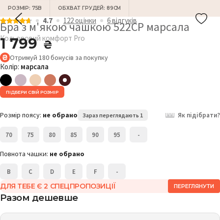
РОЗМІР: 75B
ОБХВАТ ГРУДЕЙ: 89СМ
4.7
122 оцiнки
6 відгукiв
Бра з м'якою чашкою 522CP марсала
Кольоровий комфорт Pro
1 799
₴
Отримуй
180
бонусів
за покупку
Колір:
марсала
ПІДБЕРИ СВІЙ РОЗМІР
Розмір поясу:
не обрано
Як підібрати?
Зараз переглядають 1
70
75
80
85
90
95
-
Повнота чашки:
не обрано
B
C
D
E
F
-
ДЛЯ ТЕБЕ Є 2 СПЕЦПРОПОЗИЦІЇ
ПЕРЕГЛЯНУТИ
Разом дешевше