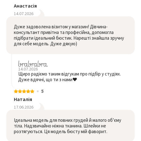
Анастасія
14.07.2026
Дуже задоволена візитом у магазин! Дівчина-
консультант привітна та професійна, допомогла
підібрати ідеальний бюстик. Нарешті знайшла зручну
для себе модель. Дуже дякую)
14.07.2026
Щиро радіємо таким відгукам про підбір у студіях.
Дуже вдячні, що ти з нами❤️
5
Наталія
17.06.2026
Ідеальна модель для повних грудей й малого обʼєму
тіла. Надзвичайно ніжна тканина. Шлейки не
розтягуються. Ця модель бюсту мій фаворит.