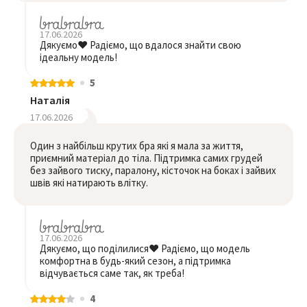
17.06.2026
Дякуємо❤️ Радіємо, що вдалося знайти свою
ідеальну модель!
5
Наталія
17.06.2026
Один з найбільш крутих бра які я мала за життя,
приємний матеріал до тіла. Підтримка самих грудей
без зайвого тиску, паралону, кісточок на боках і зайвих
швів які натирають влітку.
17.06.2026
Дякуємо, що поділилися❤️ Радіємо, що модель
комфортна в будь-який сезон, а підтримка
відчувається саме так, як треба!
4