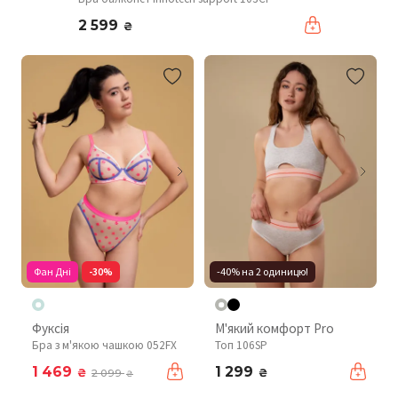
2 599
₴
Фан Дні
-30%
-40% на 2 одиницю!
Фуксія
М'який комфорт Pro
Бра з м'якою чашкою 052FX
Топ 106SP
1 469
1 299
₴
₴
2 099
₴