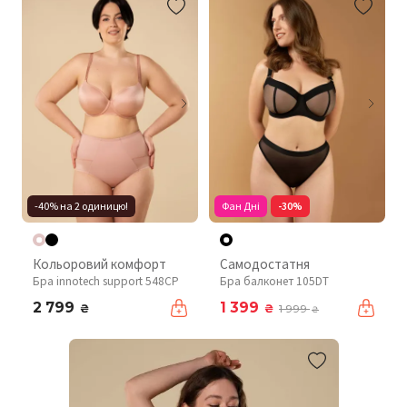
-40% на 2 одиницю!
Фан Дні
-30%
Кольоровий комфорт
Самодостатня
Бра innotech support 548CP
Бра балконет 105DT
2 799
1 399
₴
₴
1 999
₴