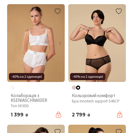
-40% на 2 одиницю!
-40% на 2 одиницю!
Колаборація з
Кольоровий комфорт
KSENIASCHNAIDER
Бра innotech support 548CP
Топ 003DD
1 399
2 799
₴
₴