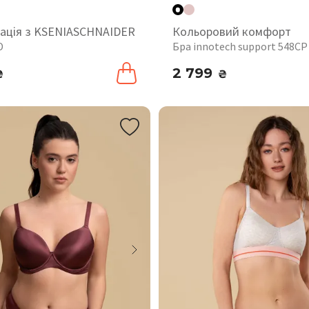
ація з KSENIASCHNAIDER
Кольоровий комфорт
D
Бра innotech support 548CP
2 799
₴
₴