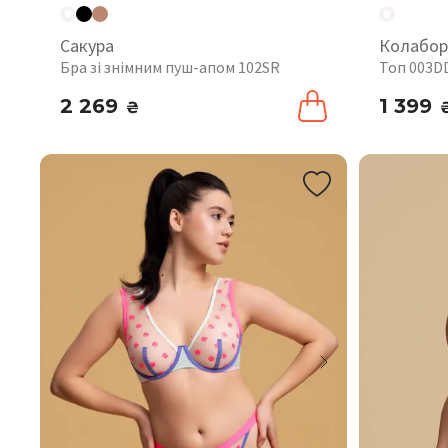
Сакура
Колабор
Бра зі знімним пуш-апом 102SR
Топ 003D
2 269
1 399
₴