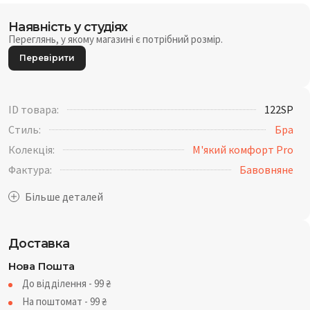
Наявність у студіях
Переглянь, у якому магазині є потрібний розмір.
Перевірити
ID товара:
122SP
Стиль:
Бра
Колекція:
М'який комфорт Pro
Фактура:
Бавовняне
Доставка
Нова Пошта
До відділення - 99
₴
На поштомат - 99
₴