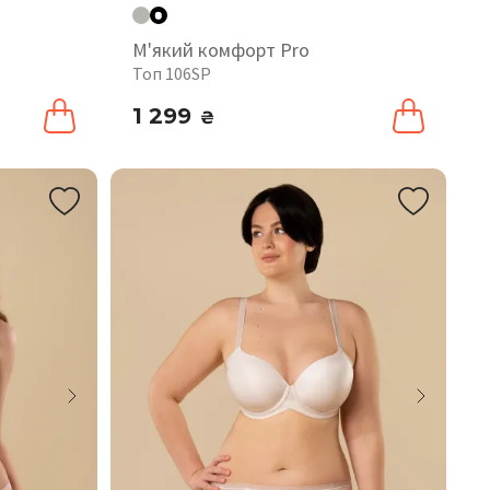
М'який комфорт Pro
Топ 106SP
1 299
₴