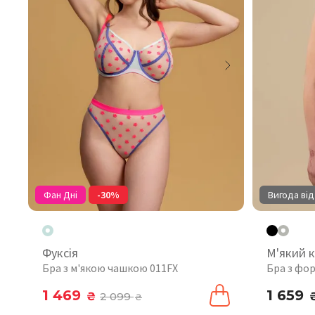
Фан Дні
-30%
Вигода від
Фуксія
М'який 
Бра з м'якою чашкою 011FX
Бра з фо
1 469
1 659
₴
2 099
₴