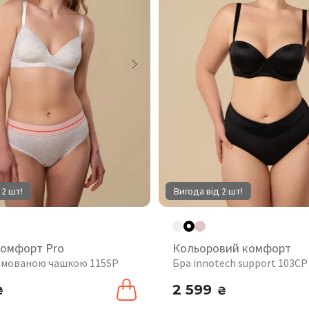
 2 шт!
Вигода від 2 шт!
комфорт Pro
Кольоровий комфорт
рмованою чашкою 115SP
Бра innotech support 103CP
2 599
₴
₴