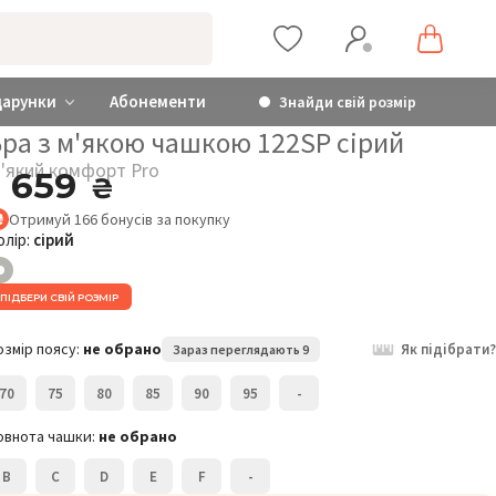
дарунки
Абонементи
Знайди свій розмір
Бра з м'якою чашкою 122SP сірий
'який комфорт Pro
1 659
₴
Отримуй
166
бонусів
за покупку
олір:
сірий
ПІДБЕРИ СВІЙ РОЗМІР
М'який комфорт Pro
Бра з м'якою чашкою
Б
122SP
ч
озмір поясу:
не обрано
Як підібрати?
Зараз переглядають 9
1 659
₴
70
75
80
85
90
95
-
Розмір:
Р
овнота чашки:
не обрано
70B
B
C
D
E
F
-