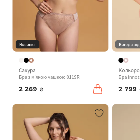
Новинка
Вигода від
Сакура
Кольоро
Бра з м'якою чашкою 011SR
Бра innot
2 269
2 799
₴