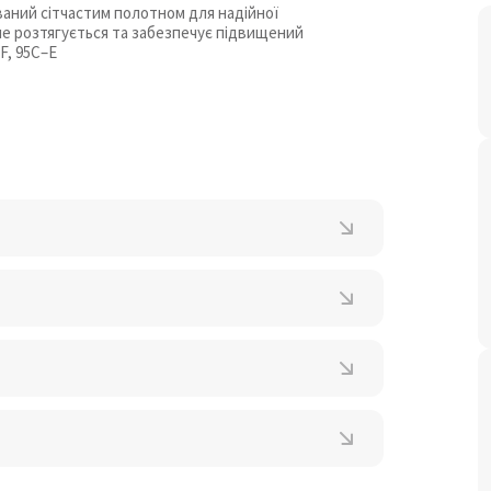
ваний сітчастим полотном для надійної
 не розтягується та забезпечує підвищений
–F, 95C–E