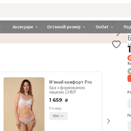
rabra ❤️ Київ та Україна
ДОДАЙ ТРУСИКИ
Аксесуари
Останній розмір
Outlet
По
М
К
М'який комфорт Pro
Бра з формованою
чашкою 134SP
Р
1 659
₴
Розмір:
П
70C