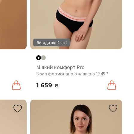
Вигода від 2 шт!
М'який комфорт Pro
Бра з формованою чашкою 134SP
1 659
₴