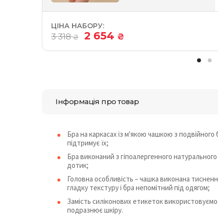
ЦІНА НАБОРУ:
2 654
3 318
₴
₴
Інформація про товар
Бра на каркасах із м'якою чашкою з подвійного
підтримує їх;
Бра виконаний з гіпоалергенного натурального
дотик;
Головна особливість – чашка виконана тисненн
гладку текстуру і бра непомітний під одягом;
Замість силіконових етикеток використовуємо 
подразнює шкіру.