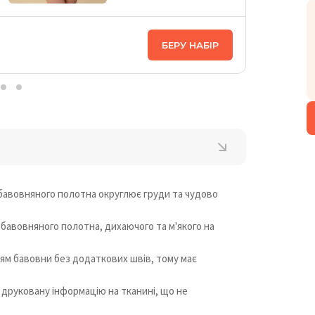
ЦІНА НА
БЕРУ НАБІР
3 318
₴
 бавовняного полотна округлює груди та чудово
 бавовняного полотна, дихаючого та м'якого на
ям бавовни без додаткових швів, тому має
друковану інформацію на тканині, що не