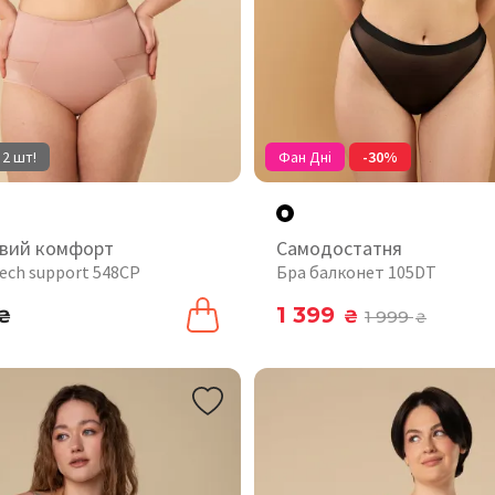
 2 шт!
Фан Дні
-30%
вий комфорт
Самодостатня
ech support 548CP
Бра балконет 105DT
1 399
₴
₴
1 999
₴