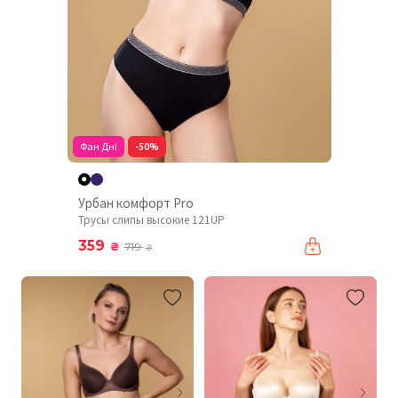
Фан Дні
-50%
Урбан комфорт Pro
Трусы слипы высокие 121UP
359
₴
719
₴