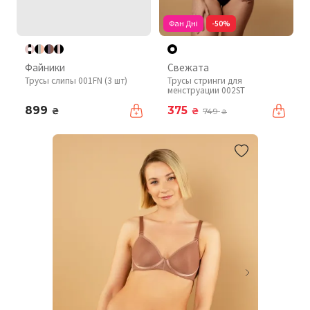
Фан Дні
-50%
Файники
Свежата
Трусы слипы 001FN (3 шт)
Трусы стринги для
менструации 002ST
899
375
₴
₴
749
₴