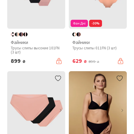
Фан Дні
-30%
Файники
Файники
Трусы слипы высокие 101FN
Трусы слипы 011FN (3 шт)
(3 шт)
899
629
₴
₴
899
₴