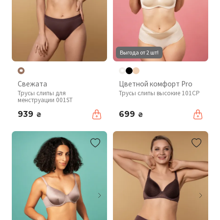
Выгода от 2 шт!
Свежата
Цветной комфорт Pro
Трусы слипы для
Трусы слипы высокие 101CP
менструации 001ST
939
699
₴
₴