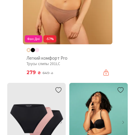
Фан Дні
-57%
Легкий комфорт Pro
Трусы слипы 201LC
279
₴
649
₴