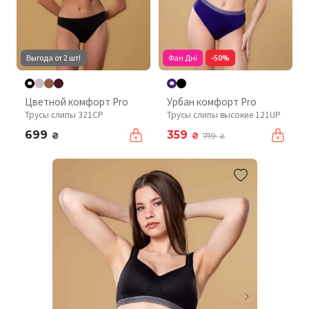
Выгода от 2 шт!
Фан Дні
-50%
Цветной комфорт Pro
Урбан комфорт Pro
Трусы слипы 321CP
Трусы слипы высокие 121UP
699
359
₴
₴
719
₴