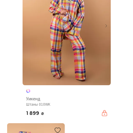
Уикенд
Штаны 010WK
1 899
₴