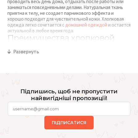
проводить весь день дома, отдыхать после работы или
заниматься повседневными делами. Натуральная ткань
приятна к телу, не создает парникового эффекта и
хорошо подходит для чувствительной кожи. Хлопковая
одежда легко сочетается с
домашней одеждой
и остается
актуальной в любое время года.
Преимущества хлопковой
домашней одежды для
Развернуть
ежедневного комфорта
Хлопок хорошо впитывает влагу и позволяет коже
дышать, поэтому домашняя одежда из этого материала
комфортна даже при длительной носке. Ткань не
раздражает кожу и подходит для ежедневного
Підпишись, щоб не пропустити
использования.
найвигідніші пропозиції!
Еще одно преимущество — простой уход. Хлопковые вещи
легко стирать, они долго сохраняют форму и остаются
приятными на ощупь. Для многих женщин это практичный
вариант на каждый день, особенно в сочетании
ПІДПИСАТИСЯ
с
хлопковым бельем
.
Виды женской хлопковой