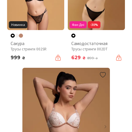
Новинка
Фан Дні
-30%
Сакура
Самодостаточная
Трусы стринги 002SR
Трусы стринги 002DT
999
629
₴
₴
899
₴