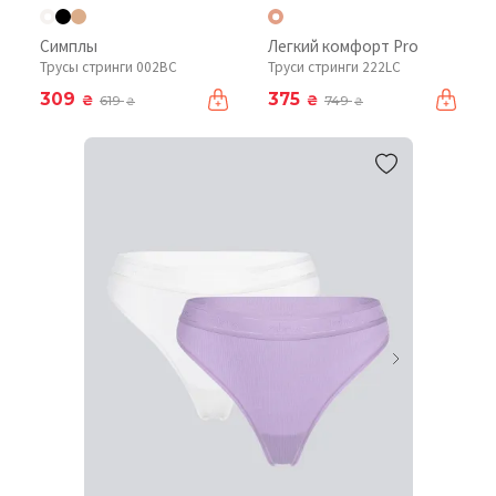
Симплы
Легкий комфорт Pro
Трусы стринги 002BC
Труси стринги 222LC
309
375
₴
₴
619
749
₴
₴