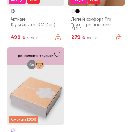
Фан Дні
-50%
Фан Дні
-57%
Активки
Легкий комфорт Pro
Трусы стринги 102A (2 шт)
Трусы стринги высокие
212LC
499
279
₴
₴
999
649
₴
₴
Сэкономь 1200 ₴