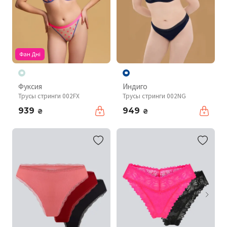
Фан Дні
Фуксия
Индиго
Трусы стринги 002FX
Трусы стринги 002NG
939
949
₴
₴