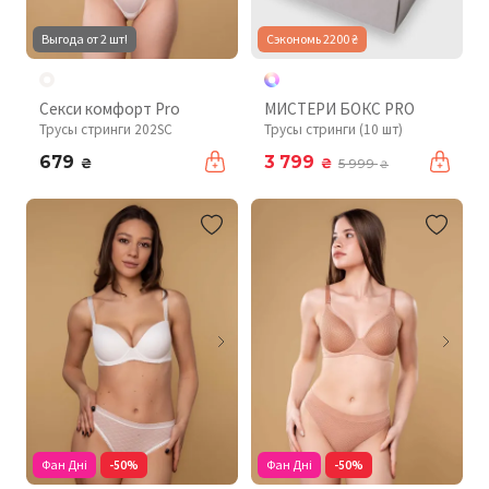
Выгода от 2 шт!
Сэкономь 2200 ₴
Секси комфорт Pro
МИСТЕРИ БОКС PRO
Трусы стринги 202SC
Трусы стринги (10 шт)
679
3 799
₴
₴
5 999
₴
Фан Дні
-50%
Фан Дні
-50%