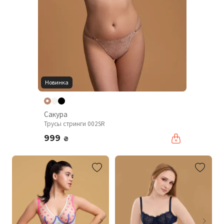
Новинка
Сакура
Трусы стринги 002SR
999
₴