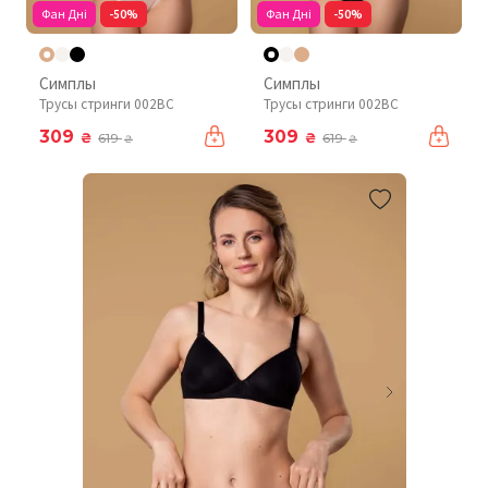
Фан Дні
-50%
Фан Дні
-50%
Симплы
Симплы
Трусы стринги 002BC
Трусы стринги 002BC
309
309
₴
₴
619
619
₴
₴