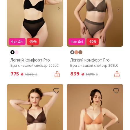
Фан Дні
-50%
Фан Дні
-50%
Легкий комфорт Pro
Легкий комфорт Pro
Бра с чашкой спейсер 202LC
Бра с чашкой спейсер 308LC
775
839
₴
₴
1 549
1 679
₴
₴