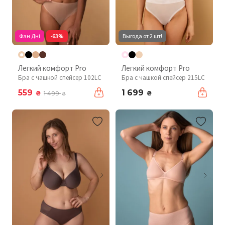
Фан Дні
-63%
Выгода от 2 шт!
Легкий комфорт Pro
Легкий комфорт Pro
Бра с чашкой спейсер 102LC
Бра с чашкой спейсер 215LC
559
1 699
₴
₴
1 499
₴