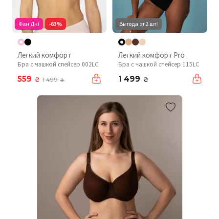
Фан Дні
-63%
Выгода от 2 шт!
Легкий комфорт
Легкий комфорт Pro
Бра с чашкой спейсер 002LC
Бра с чашкой спейсер 115LC
559
1 499
₴
₴
1 499
₴