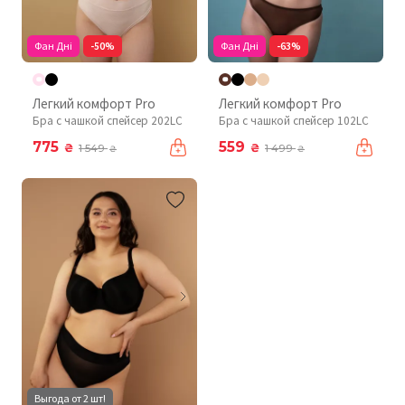
Фан Дні
-50%
Фан Дні
-63%
Легкий комфорт Pro
Легкий комфорт Pro
Бра с чашкой спейсер 202LC
Бра с чашкой спейсер 102LC
775
559
₴
₴
1 549
1 499
₴
₴
Выгода от 2 шт!