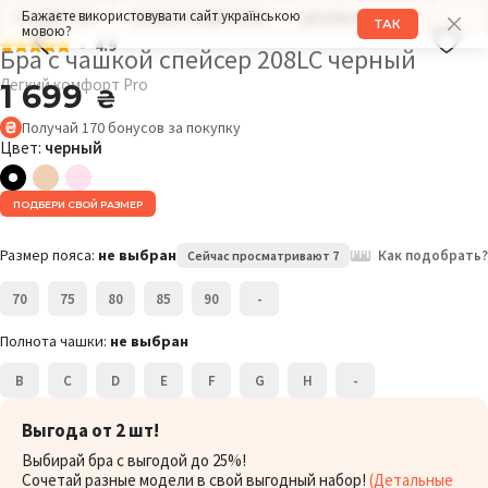
Бажаєте використовувати сайт українською
РАЗМЕР: 75G
ОБХВАТ ГРУДИ: 112СМ
ДРУГИЕ МОДЕЛИ
ТАК
мовою?
4.9
Бра с чашкой спейсер 208LC черный
Легкий комфорт Pro
1 699
₴
Получай
170
бонусов
за покупку
Цвет:
черный
ПОДБЕРИ СВОЙ РАЗМЕР
Размер пояса:
не выбран
Как подобрать?
Сейчас просматривают 7
70
75
80
85
90
-
Полнота чашки:
не выбран
B
C
D
E
F
G
H
-
Выгода от 2 шт!
Выбирай бра с выгодой до 25%!
Сочетай разные модели в свой выгодный набор!
(Детальные