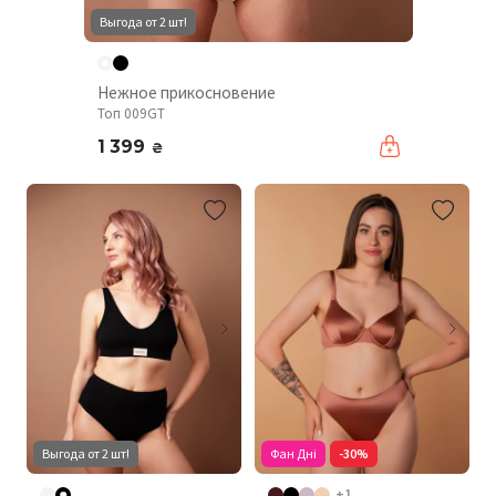
Выгода от 2 шт!
Нежное прикосновение
Топ 009GT
1 399
₴
Выгода от 2 шт!
Фан Дні
-30%
+1