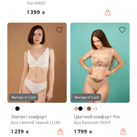
Топ 008GT
1 399
₴
Выгода от 2 шт!
Выгода от 2 шт!
+1
Элегант комфорт
Цветной комфорт Pro
Бра с мягкой чашкой 111EK
Бра балконет 203CP
1 239
1 799
₴
₴