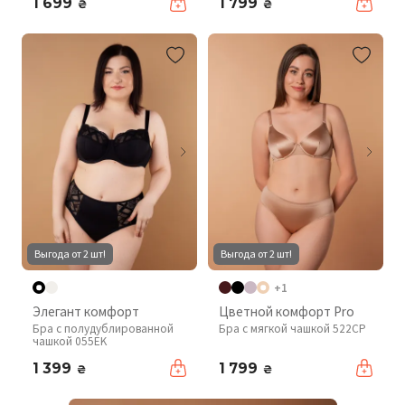
1 699
1 799
₴
₴
Выгода от 2 шт!
Выгода от 2 шт!
+1
Элегант комфорт
Цветной комфорт Pro
Бра с полудублированной
Бра с мягкой чашкой 522CP
чашкой 055EK
1 399
1 799
₴
₴