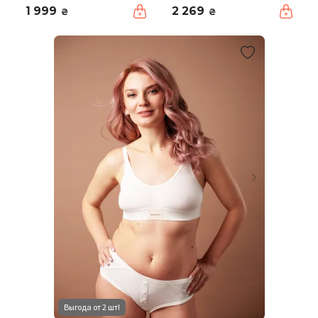
1 999
2 269
₴
₴
Выгода от 2 шт!