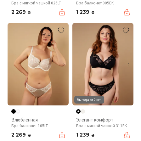
Бра с мягкой чашкой 026LT
Бра балконет 005EK
2 269
1 239
₴
₴
Выгода от 2 шт!
Влюбленная
Элегант комфорт
Бра балконет 105LT
Бра с мягкой чашкой 311EK
2 269
1 239
₴
₴