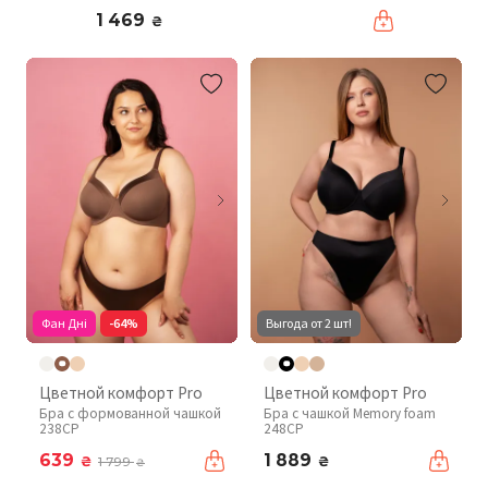
1 469
₴
Фан Дні
-64%
Выгода от 2 шт!
Цветной комфорт Pro
Цветной комфорт Pro
Бра с формованной чашкой
Бра с чашкой Memory foam
238CP
248CP
639
1 889
₴
₴
1 799
₴