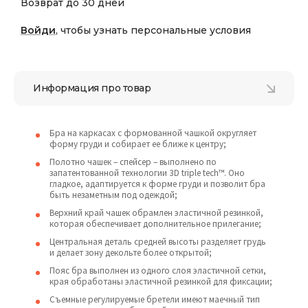
Возврат до 30 дней
Войди
, чтобы узнать персональные условия
Информация про товар
Бра на каркасах с формованной чашкой округляет
форму груди и собирает ее ближе к центру;
Полотно чашек – спейсер – выполнено по
запатентованной технологии 3D triple tech™. Оно
гладкое, адаптируется к форме груди и позволит бра
быть незаметным под одеждой;
Верхний край чашек обрамлен эластичной резинкой,
которая обеспечивает дополнительное прилегание;
Центральная деталь средней высоты разделяет грудь
и делает зону декольте более открытой;
Пояс бра выполнен из одного слоя эластичной сетки,
края обработаны эластичной резинкой для фиксации;
Съемные регулируемые бретели имеют маечный тип