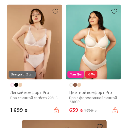
Выгода от 2 шт!
Фан Дні
-64%
Легкий комфорт Pro
Цветной комфорт Pro
Бра с чашкой спейсер 208LC
Бра с формованной чашкой
238CP
1 699
639
₴
₴
1 799
₴