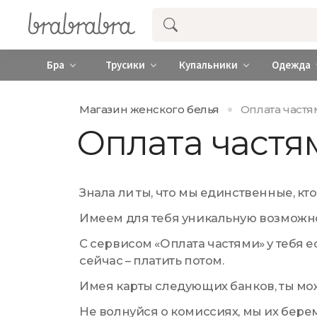
Купить нижнее женское белье ❤️ br
Бра
Трусики
Купальники
Одежда
Магазин женского белья
Оплата част
Оплата частя
Знала ли ты, что мы единственные, к
Имеем для тебя уникальную возможнос
С сервисом «Оплата частями» у тебя е
сейчас – платить потом.
Имея карты следующих банков, ты мож
Не волнуйся о комиссиях, мы их берем