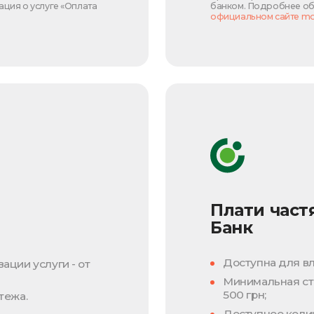
ция о услуге «Оплата
банком. Подробнее об 
официальном сайте m
Плати част
Банк
Доступна для вл
ации услуги - от
Минимальная сто
500 грн;
тежа.
Доступное колич