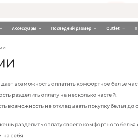
Бажаєте використовувати сайт українською мовою?
ТАК
abrabra ❤️ Киев и Украина
Аксессуары
Последний размер
Outlet
П
ями
ми
то дает возможность оплатить комфортное белье ча
ть разделить оплату на несколько частей.
сть возможность не откладывать покупку белья до 
ешь разделить оплату своего комфортного белья от
 на себя!