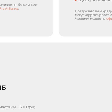
ь изменены банком. Все
йте А-Банка
.
Предоставление креди
могут корректироватьс
Частями» можно на
офи
МБ
астями – 500 грн;