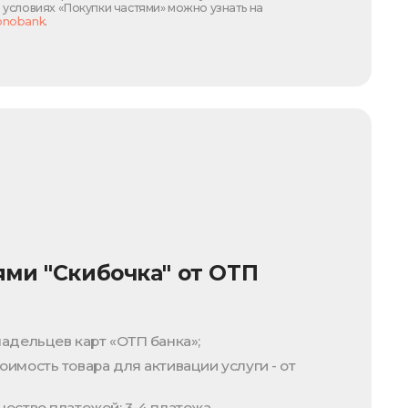
условиях «Покупки частями» можно узнать на
onobank
.
ями "Скибочка" от ОТП
адельцев карт «ОТП банка»;
имость товара для активации услуги - от
ество платежей: 3-4 платежа.