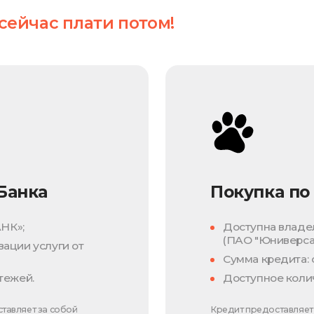
сейчас плати потом!
Банка
Покупка по
НК»;
Доступна владе
(ПАО "Юниверсал
ации услуги от
Сумма кредита: о
тежей.
Доступное колич
тавляет за собой
Кредит предоставляет 