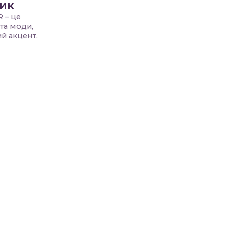
ник
 – це
та моди,
ий акцент.