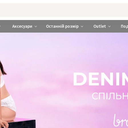
rabra ❤️ Київ та Україна
Аксесуари
Останній розмір
Outlet
По
 - спільна колекція
KSENIASCHNAIDER