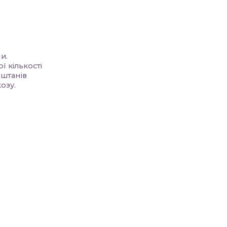
и.
ї кількості
 штанів
озу.