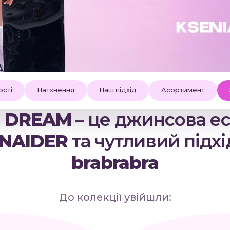
сті
Натхнення
Наш підхід
Асортимент
M DREAM
– це джинсова ес
NAIDER
та чутливий підхід
brabrabra
До колекції увійшли: