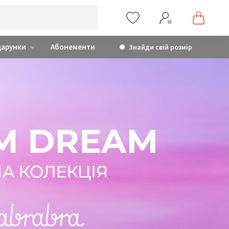
дарунки
Абонементи
Знайди свій розмір
 brabrabra х