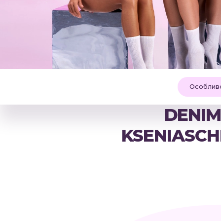
Особливо
DENI
KSENIASCH