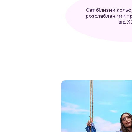
Сет білизни кольор
розслабленими тру
від X