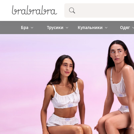
Купити нижню жіночу білизну ❤️ brab
Бра
Трусики
Купальники
Одяг
DENIM DREAM