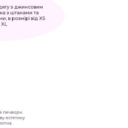
дягу з джинсовим
ка з штанами та
и, в розмірі від XS
 XL
і печворк.
ву естетику
лотна.