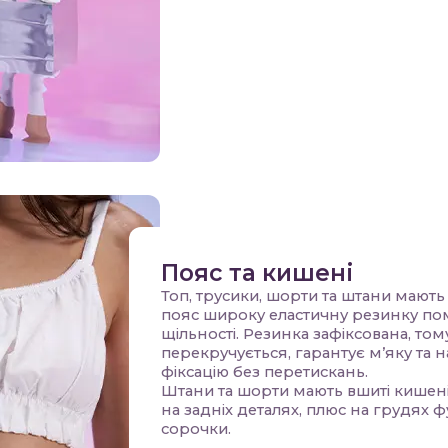
Пояс та кишені
Топ, трусики, шорти та штани мають
пояс широку еластичну резинку по
щільності. Резинка зафіксована, том
перекручується, гарантує м’яку та 
фіксацію без перетискань.
Штани та шорти мають вшиті кишені,
на задніх деталях, плюс на грудях ф
сорочки.