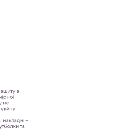
 вшиту в
мірної
у не
надійну
 накладні –
утболки та