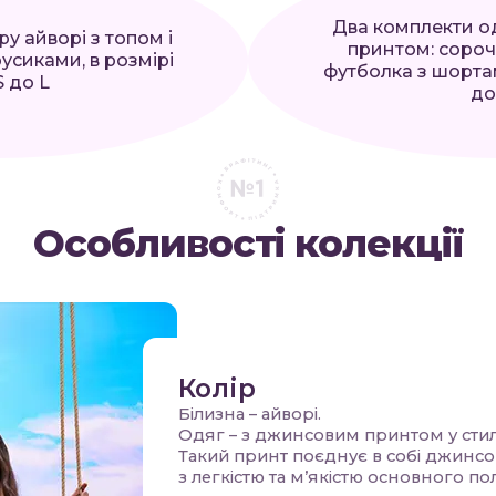
Два комплекти о
у айворі з топом і
принтом: сороч
сиками, в розмірі
футболка з шортам
S до L
до
Особливості колекції
Колір
Білизна – айворі.
Одяг – з джинсовим принтом у стил
Такий принт поєднує в собі джинсо
з легкістю та м’якістю основного по