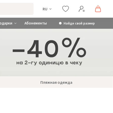
RU
одарки
Абонементы
Найди свой размер
Пляжная одежда