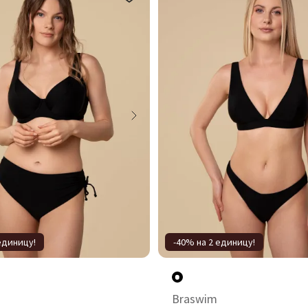
единицу!
-40% на 2 единицу!
Braswim