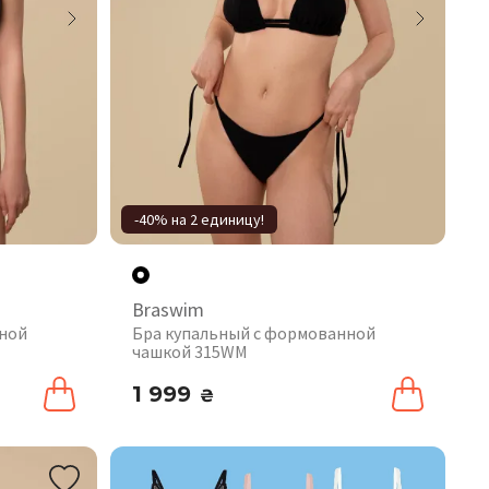
-40% на 2 единицу!
Braswim
нной
Бра купальный с формованной
чашкой 315WM
1 999
₴