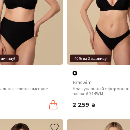
единицу!
-40% на 2 единицу!
Braswim
пальные слипы высокие
Бра купальный с формова
чашкой 314WM
2 259
₴
₴