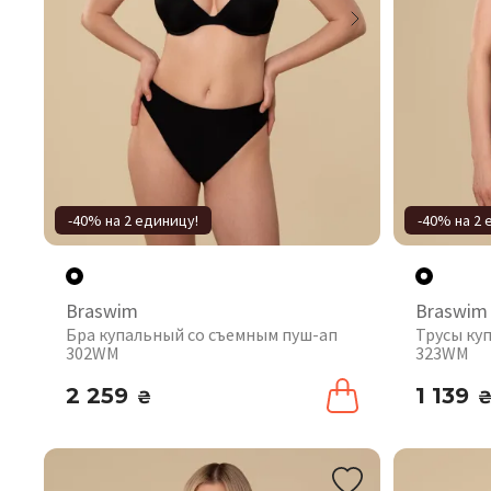
-40% на 2 единицу!
-40% на 2 
Braswim
Braswim
Бра купальный со съемным пуш-ап
Трусы ку
302WM
323WM
2 259
1 139
₴