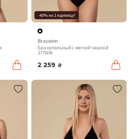
-40% на 2 единицу!
Braswim
я
Бра купальный с мягкой чашкой
377WM
2 259
₴