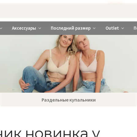
Бажаєте використовувати сайт українською мовою?
ТАК
abrabra ❤️ Киев и Украина
Аксессуары
Последний размер
Outlet
П
Раздельные купальники
ик новинка y