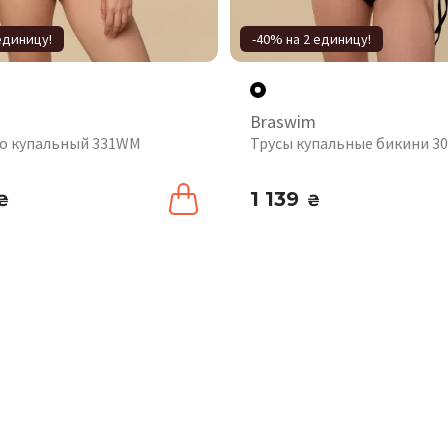
единицу!
-40% на 2 единицу!
Braswim
о купальный 331WM
Трусы купальные бикини 3
1 139
₴
₴