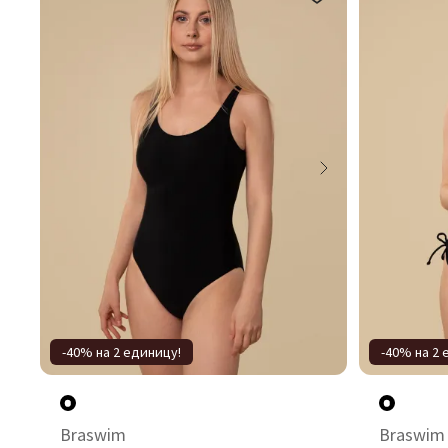
-40% на 2 единицу!
-40% на 2 
Braswim
Braswim