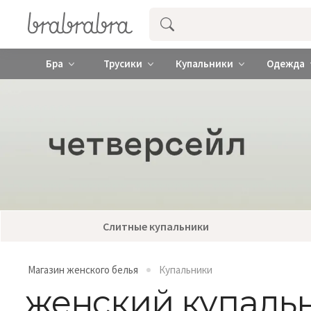
Купить нижнее женское белье ❤️ br
Бра
Трусики
Купальники
Одежда
Слитные купальники
Магазин женского белья
Купальники
женский купальн