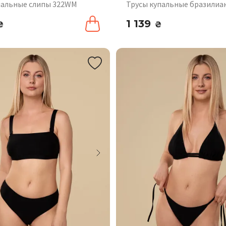
пальные слипы 322WM
Трусы купальные бразилиа
1 139
₴
₴