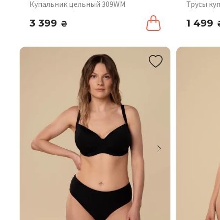
Купальник цельный 309WM
Трусы ку
3 399
1 499
₴