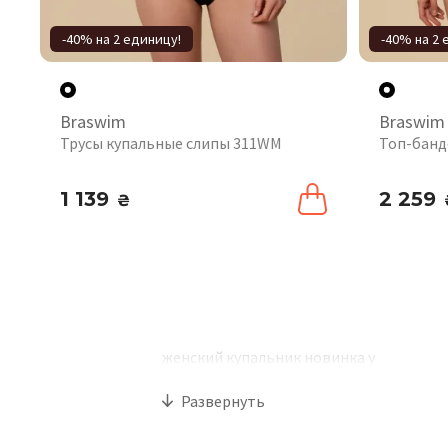
-40% на 2 единицу!
-40% на 2 
Braswim
Braswim
Трусы купальные слипы 311WM
Топ-банд
1 139
2 259
₴
женский купальник новинка y
Развернуть