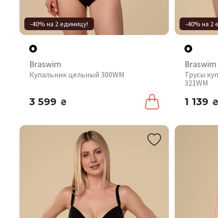
-40% на 2 единицу!
-40% на 2 
Braswim
Braswim
Купальник цельный 300WM
Трусы ку
321WM
3 599
1 139
₴