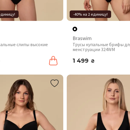
единицу!
-40% на 2 единицу!
Braswim
пальные слипы высокие
Трусы купальные брифы дл
менструации 324WM
1 499
₴
₴