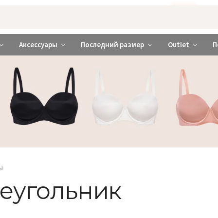
Бажаєте використовувати сайт українською мовою?
ТАК
abrabra ❤️ Киев и Украина
Аксессуары
Последний размер
Outlet
П
ы
реугольник