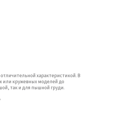
 отличительной характеристикой. В
х или кружевных моделей до
ой, так и для пышной груди.
в
ая форма подчеркнет небольшую грудь