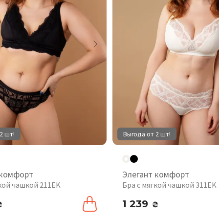
2 шт!
Выгода от 2 шт!
 комфорт
Элегант комфорт
гкой чашкой 211EK
Бра с мягкой чашкой 311EK
1 239
₴
₴