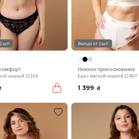
2 шт!
Выгода от 2 шт!
 комфорт
Нежное прикосновение
гкой чашкой 311EK
Бра с мягкой чашкой 214GT
1 399
₴
₴