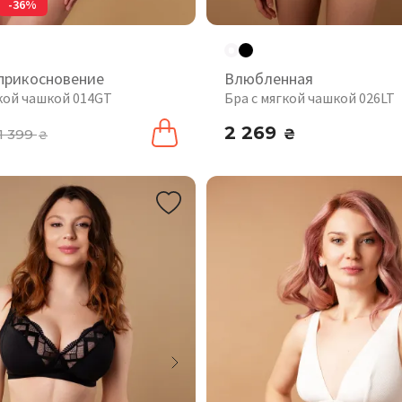
-36%
прикосновение
Влюбленная
гкой чашкой 014GT
Бра с мягкой чашкой 026LT
2 269
1 399
₴
₴