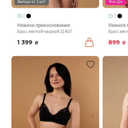
Выгода от 2 шт!
Фан Дні
Нежное прикосновение
Нежное 
Бра с мягкой чашкой 214GT
Бра с мя
1 399
899
₴
₴