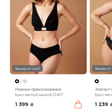
Выгода от 2 шт!
Выгода от 
Нежное прикосновение
Элегант
Бра с мягкой чашкой 214GT
Бра с мя
1 399
1 239
₴