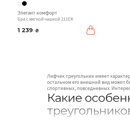
Элегант комфорт
Бра с мягкой чашкой 211EK
1 239
₴
Лифчик треугольник имеет характер
остальном его внешний вид может 
спортивных, повседневных. Интересн
Какие особен
треугольнико
Лифчик треугольником – это то бель