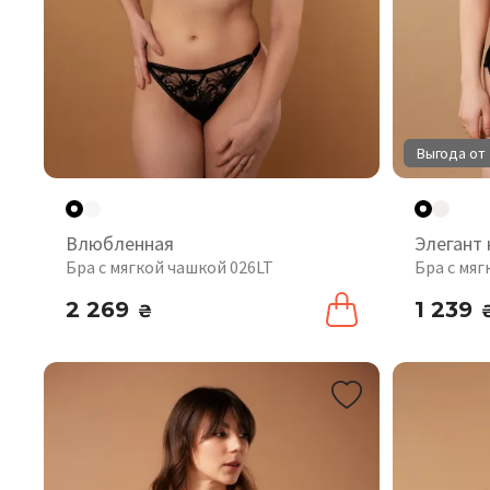
Выгода от 
Влюбленная
Элегант
Бра с мягкой чашкой 026LT
Бра с мя
2 269
1 239
₴