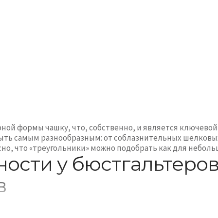
ной формы чашку, что, собственно, и является ключевой
быть самым разнообразным: от соблазнительных шелковы
о, что «треугольники» можно подобрать как для небольш
ности у бюстгальтеро
в
е, которое подходит всем, и это не преувеличение. Так