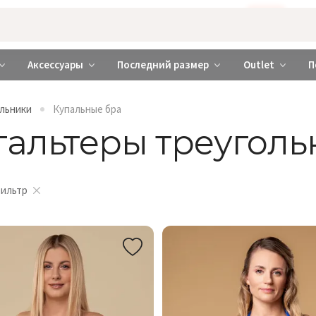
Бажаєте використовувати сайт українською мовою?
ТАК
abrabra ❤️ Киев и Украина
Аксессуары
Последний размер
Outlet
П
альники
Купальные бра
гальтеры треуголь
фильтр