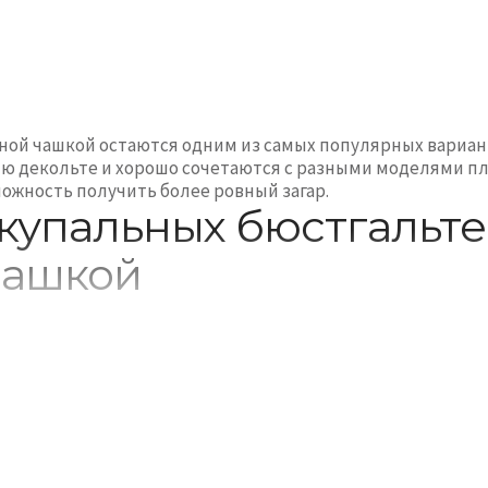
ной чашкой остаются одним из самых популярных вариант
ю декольте и хорошо сочетаются с разными моделями пл
ожность получить более ровный загар.
купальных бюстгальте
чашкой
 мягкую форму и часто дополняются тонкими бретелями 
поездок. Многие варианты оснащены съемными вкладышам
разными фасонами низа. Особенно популярно сочетание 
тно и современно. Тем, кто хочет посмотреть больше ва
рию
купальные бюстгальтеры
.