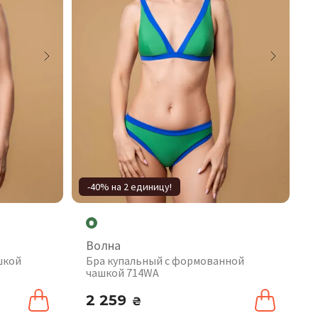
-40% на 2 единицу!
Волна
шкой
Бра купальный с формованной
чашкой 714WA
2 259
₴