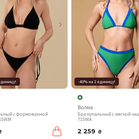
единицу!
-40% на 2 единицу!
Волна
льный с формованной
Бра купальный с мягкой ча
315WM
715WA
2 259
₴
₴