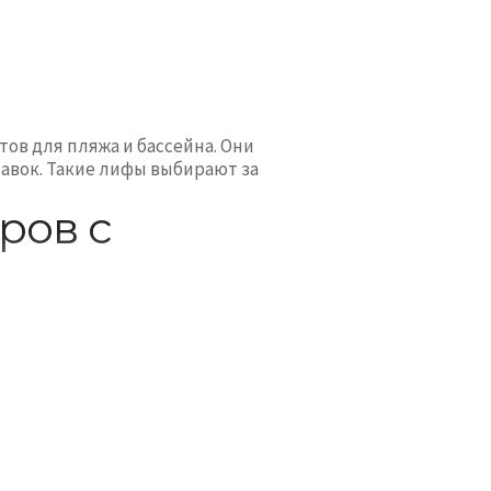
ов для пляжа и бассейна. Они
авок. Такие лифы выбирают за
ров с
или завязками. Они подходят для
и, регулировкой объема и
с
купальными трусиками танга
,
риантов пляжного белья, также