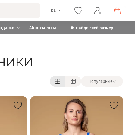
RU
одарки
Абонементы
Найди свой размер
ники
Популярные