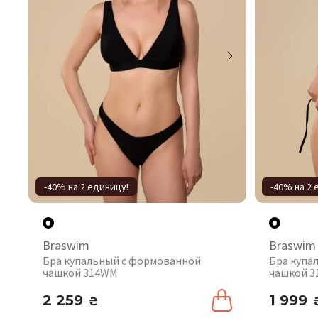
-40% на 2 единицу!
-40% на 2 
Braswim
Braswim
Бра купальный с формованной
Бра купа
чашкой 314WM
чашкой 
2 259
1 999
₴