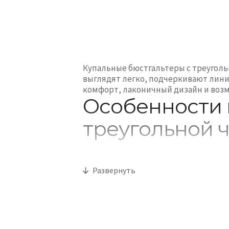
Купальные бюстгальтеры с треуголь
выглядят легко, подчеркивают лини
комфорт, лаконичный дизайн и возм
Особенности 
треугольной 
Модели с треугольной чашкой имеют
отдыха у моря, бассейна и летних 
Развернуть
быстросохнущими материалами.
Такие лифы легко комбинировать с 
поскольку комплект выглядит аккура
стоит обратить внимание на катего