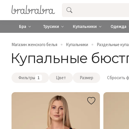
Купить нижнее женское белье ❤️ br
Бра
Трусики
Купальники
Одежда
Магазин женского белья
Купальники
Раздельные куп
Купальные бюст
Фильтры
1
Цвет
Размер
Сбросить 