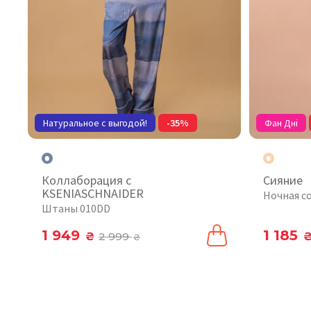
Натуральное с выгодой!
-35%
Фан Дні
Коллаборация с
Сияние
KSENIASCHNAIDER
Ночная с
Штаны 010DD
1 949
1 185
₴
2 999
₴