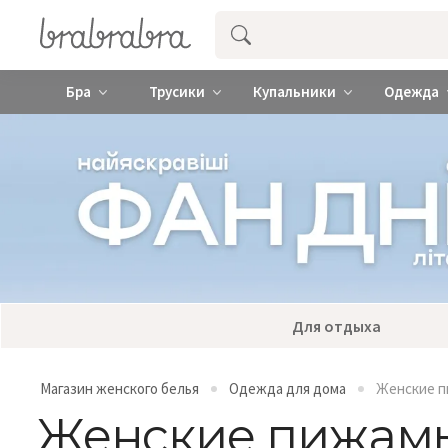
Купить нижнее женское белье ❤️ br
Бра
Трусики
Купальники
Одежда
Для отдыха
Магазин женского белья
Одежда для дома
Женские 
Женские пижам