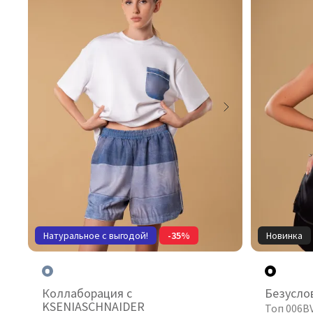
Натуральное с выгодой!
-35%
Новинка
Коллаборация с
Безусло
KSENIASCHNAIDER
Топ 006B