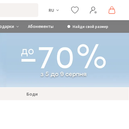
RU
одарки
Абонементы
Найди свой размер
Боди