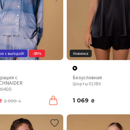
ое с выгодой!
-35%
Новинка
рация с
Безусловная
CHNAIDER
Шорты 013BV
004DD
1 069
₴
2 999
₴
₴