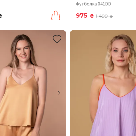
Футболка 041DD
975
₴
₴
1 499
₴