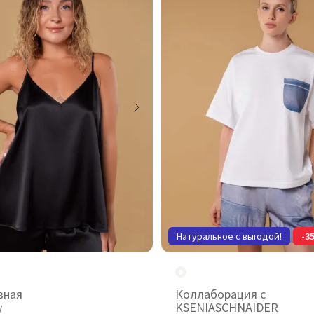
Натуральное с выгодой!
-3
вная
Коллаборация с
KSENIASCHNAIDER
V