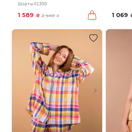
Шорты 013DD
1 589
1 069
₴
2 449
₴