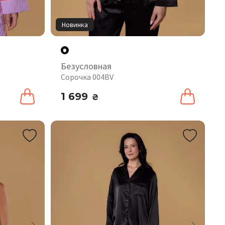
Новинка
Безусловная
Сорочка 004BV
1 699
₴