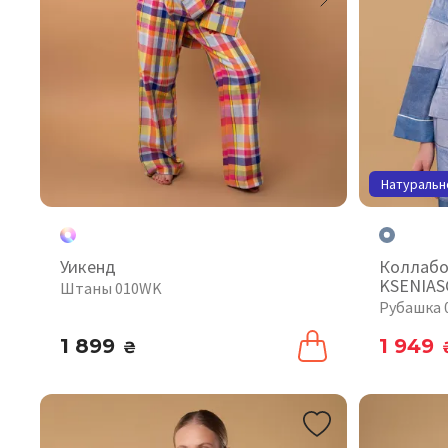
Натуральн
Уикенд
Коллабо
KSENIAS
Штаны 010WK
Рубашка 
1 899
1 949
₴