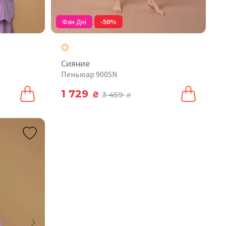
Фан Дні
-50%
Сияние
Пеньюар 900SN
1 729
₴
3 459
₴