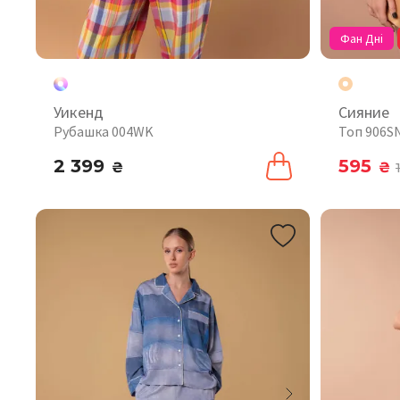
Фан Дні
Уикенд
Сияние
Рубашка 004WK
Топ 906S
2 399
595
₴
₴