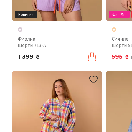
Новинка
Фан Дні
Фиалка
Сияние
Шорты 713FA
Шорты 9
1 399
595
₴
₴