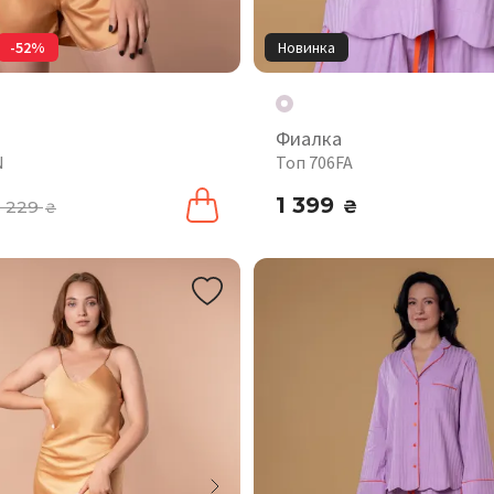
-52%
Новинка
Фиалка
N
Топ 706FA
1 399
1 229
₴
₴