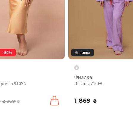
-50%
Новинка
Фиалка
орочка 910SN
Штаны 710FA
1 869
₴
2 369
₴
₴