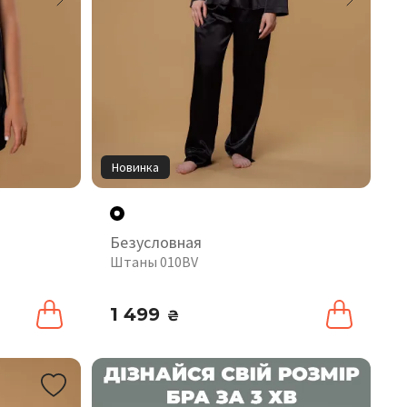
Новинка
Безусловная
Штаны 010BV
1 499
₴