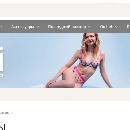
Бажаєте використовувати сайт українською мовою?
ТАК
abrabra ❤️ Киев и Украина
Аксессуары
Последний размер
Outlet
П
пижамы
ы