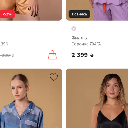
-52%
Новинка
Фиалка
13SN
Сорочка 704FA
2 399
1 229
₴
₴