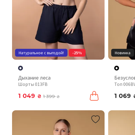
Натуральное с выгодой!
-25%
Новинка
Дыхание леса
Безусло
Шорты 013FB
Топ 006B
1 049
1 069
₴
1 399
₴