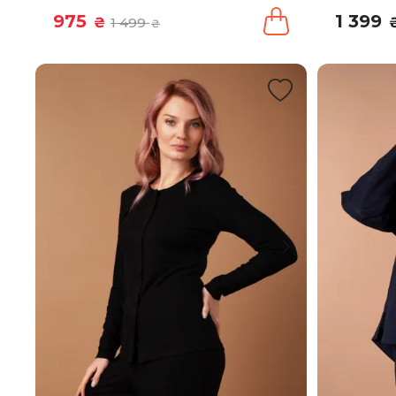
975
1 399
₴
1 499
₴