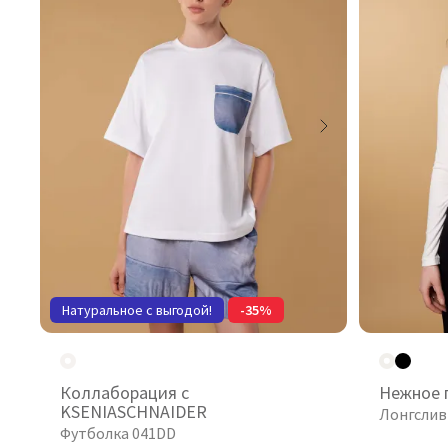
Натуральное с выгодой!
-35%
Коллаборация с
Нежное 
KSENIASCHNAIDER
Лонгслив
Футболка 041DD