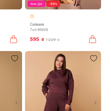
Фан Дні
-52%
Сияние
Топ 906SN
595
₴
1 229
₴