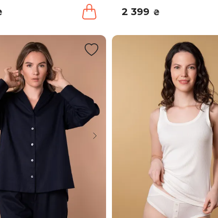
2 399
₴
₴