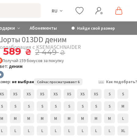
RU
одарки
Абонементы
Найди свой размер
Шорты 013DD деним
оллаборация с KSENIASCHNAIDER
1 589
₴
2 449
₴
Получай
159
бонусов
за покупку
вет:
деним
азмер:
не выбран
Как подобрать?
Сейчас просматривают 6
XS
XS
XS
XS
XS
XS
XS
XS
S
S
S
S
S
S
S
S
S
S
S
M
M
M
M
M
M
M
M
M
M
L
L
L
L
L
L
L
L
L
L
XL