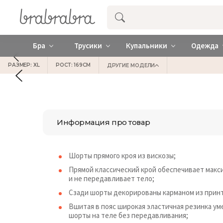
Купить нижнее женское белье ❤️ br
Бра
Трусики
Купальники
Одежда
РАЗМЕР: XL
РОСТ: 169СМ
ДРУГИЕ МОДЕЛИ
Информация про товар
Шорты прямого кроя из вискозы;
Прямой классический крой обеспечивает макс
и не передавливает тело;
Сзади шорты декорированы карманом из принт
Вшитая в пояс широкая эластичная резинка у
шорты на теле без передавливания;