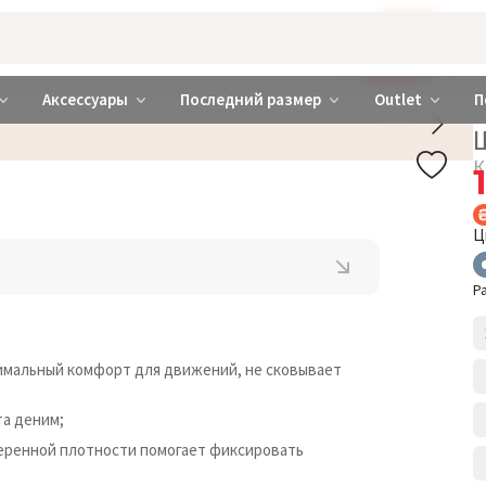
Бажаєте використовувати сайт українською мовою?
ТАК
abrabra ❤️ Киев и Украина
КОМПЛЕКТИ
Аксессуары
Последний размер
Outlet
П
К
Ц
Р
имальный комфорт для движений, не сковывает
а деним;
меренной плотности помогает фиксировать