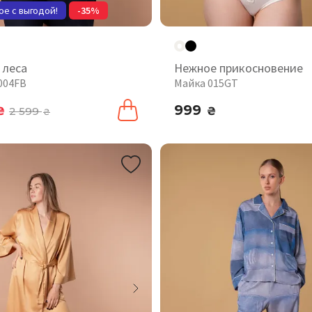
ое с выгодой!
-35%
 леса
Нежное прикосновение
004FB
Майка 015GT
999
₴
2 599
₴
₴