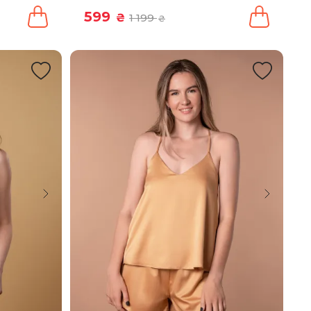
599
₴
1 199
₴