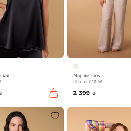
вная
Маршмелоу
V
Штаны 010LW
2 399
₴
₴