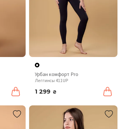
Урбан комфорт Pro
Леггинсы 411UP
1 299
₴