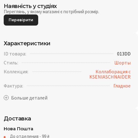
Наявність у студіях
Переглянь, у якому магазині є потрібний розмір.
Перевірити
Характеристики
ID товара:
013DD
Стиль:
Шорты
Коллекция:
Коллаборация с
KSENIASCHNAIDER
Фактура:
Гладкое
Доставка
Нова Пошта
До отделения - 99
₴