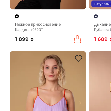
Натуральн
Нежное прикосновение
Дыхание
Кардиган 069GT
Рубашка 
1 899
1 689
₴