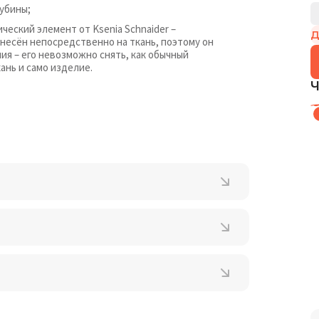
убины;
еский элемент от Ksenia Schnaider –
Д
несён непосредственно на ткань, поэтому он
я – его невозможно снять, как обычный
ань и само изделие.
Ч
D