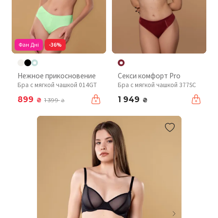
Фан Дні
-36%
Нежное прикосновение
Секси комфорт Pro
Бра с мягкой чашкой 014GT
Бра с мягкой чашкой 377SC
899
1 949
₴
₴
1 399
₴