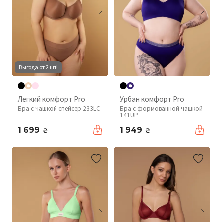
Выгода от 2 шт!
Легкий комфорт Pro
Урбан комфорт Pro
Бра с чашкой спейсер 233LC
Бра с формованной чашкой
141UP
1 699
1 949
₴
₴