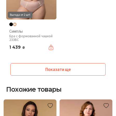
Выгода от 2 шт!
Симплы
Бра с формованной чашкой
233BC
1 439
₴
Показати ще
Похожие товары