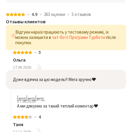
4.9
263 оценки
5 отзывов
Отзывы клиентов
Відгуки наразі працюють у тестовому режимі, їх
можна залишити в
чат-боті Програми Турботи
після
покупки.
5
Ольга
17.06.2026
Дуже вдячна за цю модель!! Мега зручно❤️
17.06.2026
А ми дякуємо за такий теплий коментар❤️
4
Таня
12.11.2025