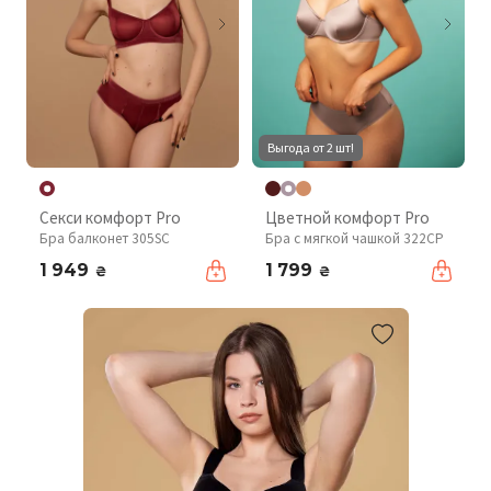
Выгода от 2 шт!
Секси комфорт Pro
Цветной комфорт Pro
Бра балконет 305SC
Бра с мягкой чашкой 322CP
1 949
1 799
₴
₴