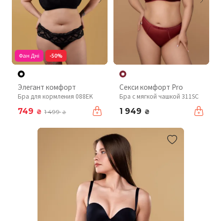
Фан Дні
-50%
Элегант комфорт
Секси комфорт Pro
Бра для кормления 088EK
Бра с мягкой чашкой 311SC
749
1 949
₴
₴
1 499
₴