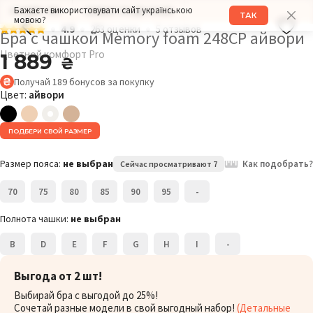
Бажаєте використовувати сайт українською
РАЗМЕР: 75G
ОБХВАТ ГРУДИ: 104СМ
ТАК
мовою?
4.9
263 оценки
5 отзывов
Бра с чашкой Memory foam 248CP айвори
Цветной комфорт Pro
1 889
₴
Получай
189
бонусов
за покупку
Цвет:
айвори
ПОДБЕРИ СВОЙ РАЗМЕР
Размер пояса:
не выбран
Как подобрать?
Сейчас просматривают 7
70
75
80
85
90
95
-
Полнота чашки:
не выбран
B
D
E
F
G
H
I
-
Выгода от 2 шт!
Выбирай бра с выгодой до 25%!
Сочетай разные модели в свой выгодный набор!
(Детальные