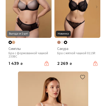
Выгода от 2 шт!
Новинка
Симплы
Сакура
Бра с формованной чашкой
Бра с мягкой чашкой 011SR
233BC
1 439
2 269
₴
₴