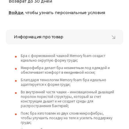
Возврат до 30 дней
Войди
, чтобы узнать персональные условия
Информация про товар
Бра с формованной чашкой Memory foam создаст
идеально округлую форму груди;
Микрофибра делает бра незаметным под одеждой и
обеспечивает комфорт в ежедневной носке;
Благодаря технологии Memory foam бра идеально
адаптируется к форме груди;
Во внутренней части чашки – инновационный дышащий
поролон пористой структуры, который за счет
конструкции дышит и не создает среды для
распространения бактерий;
Пояс бра изготовлен из двух слоев микрофибры,
чтобы улучшить посадку на теле и усилить поддержку
груди;