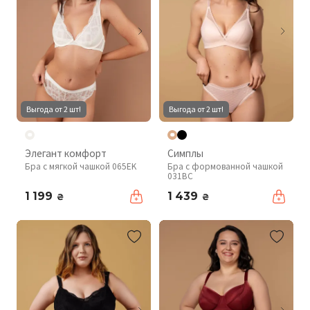
Выгода от 2 шт!
Выгода от 2 шт!
Элегант комфорт
Симплы
Бра с мягкой чашкой 065EK
Бра с формованной чашкой
031BC
1 199
1 439
₴
₴