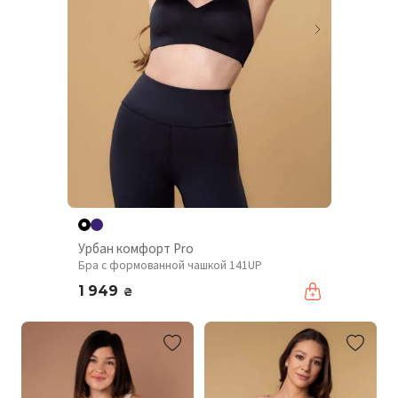
Урбан комфорт Pro
Бра с формованной чашкой 141UP
1 949
₴