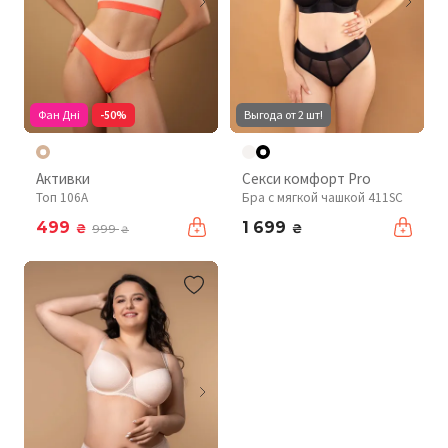
Фан Дні
-50%
Выгода от 2 шт!
Активки
Секси комфорт Pro
Топ 106A
Бра с мягкой чашкой 411SC
499
1 699
₴
₴
999
₴