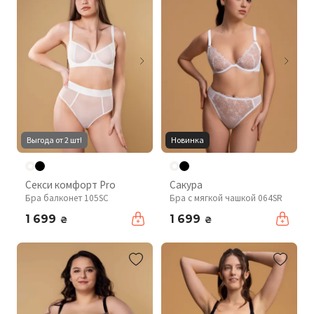
Выгода от 2 шт!
Новинка
Секси комфорт Pro
Сакура
Бра балконет 105SC
Бра с мягкой чашкой 064SR
1 699
1 699
₴
₴