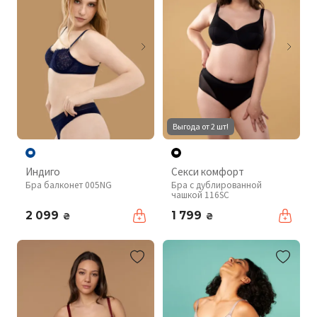
Выгода от 2 шт!
Индиго
Секси комфорт
Бра балконет 005NG
Бра с дублированной
чашкой 116SC
2 099
1 799
₴
₴