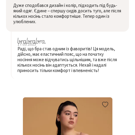
Дуже сподобався дизайн і колір, підходить під будь-
який одяг. Єдине – спершу сидів досить туго, але після
кількох носінь стало комфортніше. Тепер один із
улюблених.
17.03.2025
Раді, що бра став одним із фаворитів! Ця модель,
дійсно, має еластичний пояс, що на початку
носіння може відчуватись щільнішим, та вже після
кількох носінь він адаптується. Нехай і надалі
приносить тільки комфорт і впевненість!