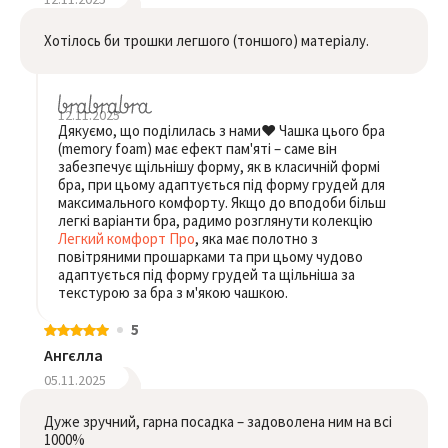
Хотілось би трошки легшого (тоншого) матеріалу.
12.11.2025
Дякуємо, що поділилась з нами❤️ Чашка цього бра
(memory foam) має ефект пам'яті – саме він
забезпечує щільнішу форму, як в класичній формі
бра, при цьому адаптується під форму грудей для
максимального комфорту. Якщо до вподоби більш
легкі варіанти бра, радимо розглянути колекцію
Легкий комфорт Про
, яка має полотно з
повітряними прошарками та при цьому чудово
адаптується під форму грудей та щільніша за
текстурою за бра з м'якою чашкою.
5
Ангєлла
05.11.2025
Дуже зручний, гарна посадка – задоволена ним на всі
1000%