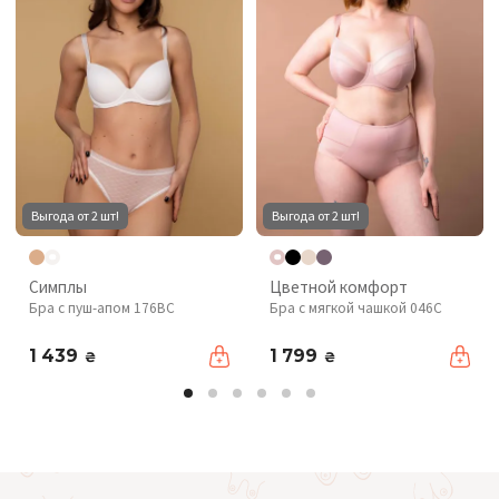
Выгода от 2 шт!
Выгода от 2 шт!
Симплы
Цветной комфорт
Бра с пуш-апом 176BC
Бра с мягкой чашкой 046C
1 439
1 799
₴
₴