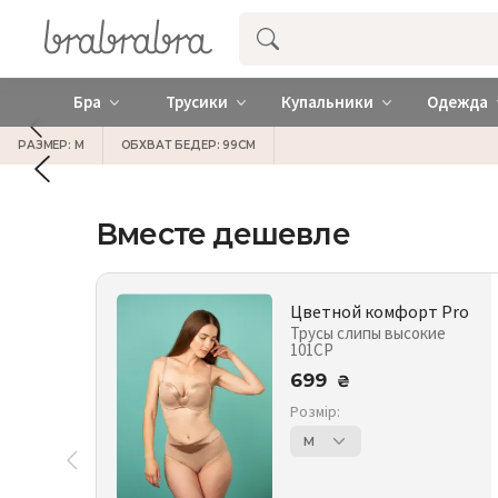
Купить нижнее женское белье ❤️ br
Бра
Трусики
Купальники
Одежда
РАЗМЕР: M
ОБХВАТ БЕДЕР: 99СМ
Вместе дешевле
Цветной комфорт Pro
Трусы слипы высокие
101CP
699
₴
Розмір:
M