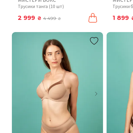
Трусики танга (10 шт)
Трусики б
2 999
1 899
₴
4 499
₴