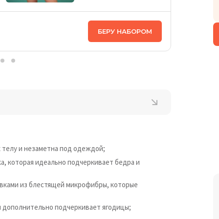
ЦЕНА НА
БЕРУ НАБОРОМ
1 398
₴
 телу и незаметна под одеждой;
ка, которая идеально подчеркивает бедра и
авками из блестящей микрофибры, которые
я дополнительно подчеркивает ягодицы;