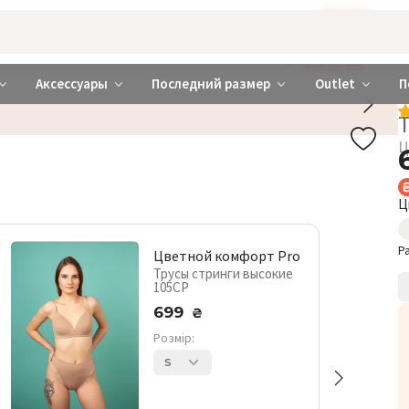
Бажаєте використовувати сайт українською мовою?
ТАК
abrabra ❤️ Киев и Украина
ДОБАВЬ БРА
Аксессуары
Последний размер
Outlet
П
Ц
Ц
Р
Цветной комфорт Pro
Трусы стринги высокие
105CP
699
₴
Розмір:
S