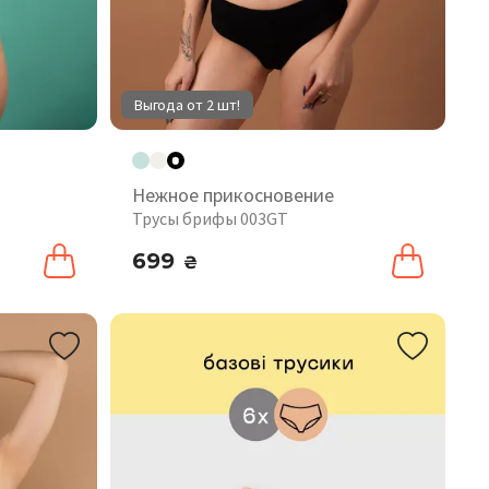
Выгода от 2 шт!
Нежное прикосновение
Трусы брифы 003GT
699
₴