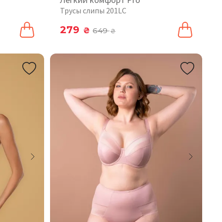
Трусы слипы 201LC
279
₴
649
₴