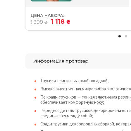
ЦЕНА НАБОРА:
1 118
1 398
₴
₴
Информация про товар
Трусики-слипи с высокой посадкой;
Высококачественная микрофибра экологична к
По краям трусиков — тонкая эластичная резин
обеспечивает комфортную ноку;
Передняя деталь трусиков декорирована вст
соединяются между собой;
Сзади трусики декорированы сборкой, котора