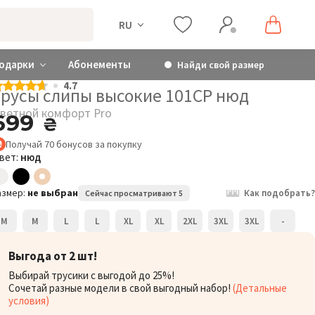
RU
одарки
Абонементы
Найди свой размер
4.7
Трусы слипы высокие 101CP нюд
ветной комфорт Pro
699
₴
Получай
70
бонусов
за покупку
вет:
нюд
азмер:
не выбран
Как подобрать?
Сейчас просматривают 5
Цветной комфорт Pro
Трусы слипы высокие
Т
101CP
M
M
L
L
XL
XL
2XL
3XL
3XL
-
699
₴
Р
Выгода от 2 шт!
Розмір:
Выбирай трусики с выгодой до 25%!
M
Сочетай разные модели в свой выгодный набор!
(Детальные
условия)