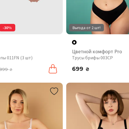
-30%
Выгода от 2 шт!
и
Цветной комфорт Pro
пы 011FN (3 шт)
Трусы брифы 003CP
699
899
₴
₴