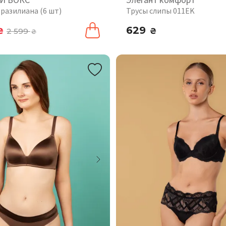
разилиана (6 шт)
Трусы слипы 011EK
629
₴
2 599
₴
₴