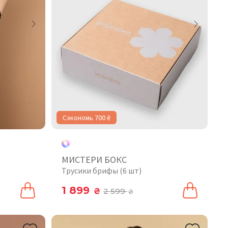
Сэкономь 700 ₴
МИСТЕРИ БОКС
Трусики брифы (6 шт)
1 899
₴
2 599
₴