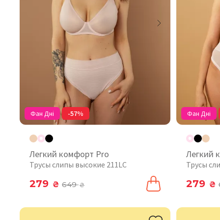
Фан Дні
-57%
Фан Дні
Легкий комфорт Pro
Легкий 
Трусы слипы высокие 211LC
Трусы сл
279
279
₴
649
₴
₴