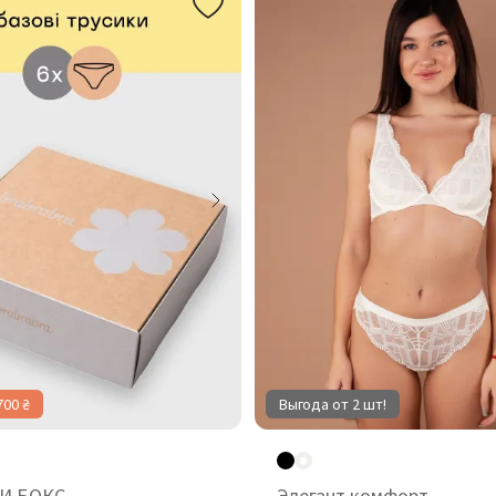
700 ₴
Выгода от 2 шт!
И БОКС
Элегант комфорт