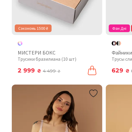
Сэкономь 1500 ₴
Фан Дні
МИСТЕРИ БОКС
Файник
Трусики бразилиана (10 шт)
Трусы сли
2 999
629
₴
4 499
₴
₴