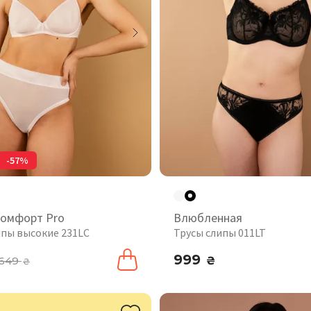
-57%
комфорт Pro
Влюбленная
ипы высокие 231LC
Трусы слипы 011LT
999
649
₴
₴