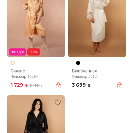
Фан Дні
-50%
Сияние
Влюбленная
Пеньюар 900SN
Пеньюар 501LT
1 729
3 699
₴
₴
3 459
₴