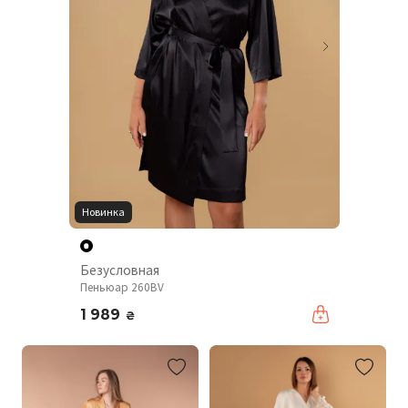
Новинка
Безусловная
Пеньюар 260BV
1 989
₴