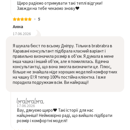
Щиро радіємо отримувати такі теплі відгуки!
Завжди на тебе чекаємо знову❤️
5
Анна
17.06.2026
Я шукала бюст по всьому Дніпру. Тільки в brabrabra в
Каравані консультант підібрала класний варіант і
правильно визначила розмір в обʼєм. Я думала в мене
інша чашка і інший обʼєм, але я помилялась. Вдячна
консультантці, що вона змогла визначити це. Плюс,
більше не знайшла ніде хороших моделей комфортних
на чашку E! Я тепер 100% постійна клієнтка. І вже
порадила подружкам всім. Ви найкращі!
17.06.2026
Вау, дякуємо щиро❤️ Такі історії для нас
найцінніші! Неймовірно раді, що вийшло підібрати
розмір і комфортні моделі!