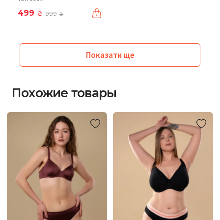
499
₴
999
₴
Показати ще
Похожие товары