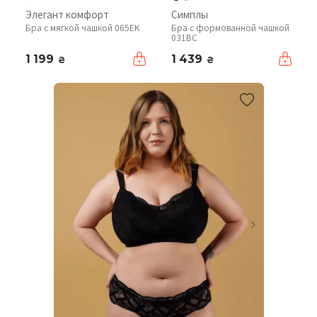
Элегант комфорт
Симплы
Бра с мягкой чашкой 065EK
Бра с формованной чашкой
031BC
1 199
1 439
₴
₴