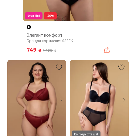
Фан Дні
-50%
Элегант комфорт
Бра для кормления 088EK
749
₴
1 499
₴
Выгода от 2 шт!