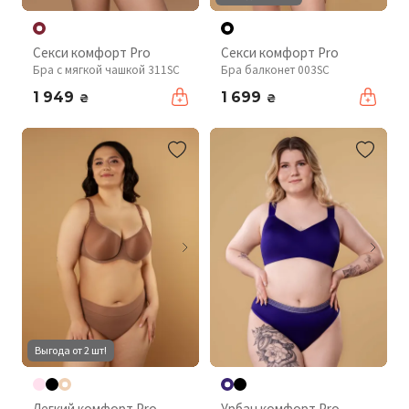
Секси комфорт Pro
Секси комфорт Pro
Бра с мягкой чашкой 311SC
Бра балконет 003SC
1 949
1 699
₴
₴
Выгода от 2 шт!
Легкий комфорт Pro
Урбан комфорт Pro