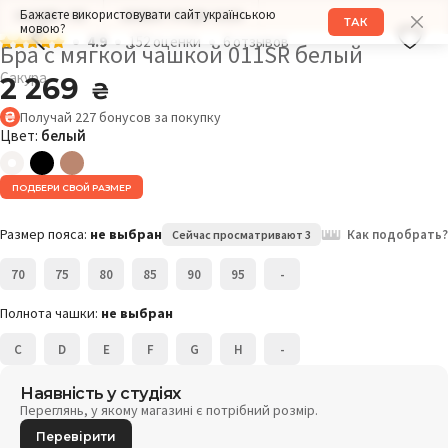
Бажаєте використовувати сайт українською
РАЗМЕР: 70F
ОБХВАТ ГРУДИ: 94СМ
ТАК
мовою?
4.9
152 оценки
6 отзывов
Бра с мягкой чашкой 011SR белый
Сакура
2 269
₴
Получай
227
бонусов
за покупку
Цвет:
белый
ПОДБЕРИ СВОЙ РАЗМЕР
Размер пояса:
не выбран
Как подобрать?
Сейчас просматривают 3
70
75
80
85
90
95
-
Полнота чашки:
не выбран
C
D
E
F
G
H
-
Наявність у студіях
Переглянь, у якому магазині є потрібний розмір.
Перевірити