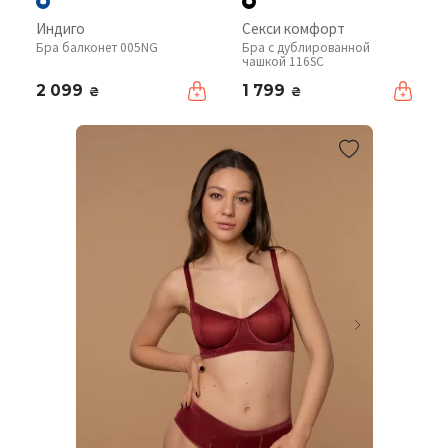
Индиго
Секси комфорт
Бра балконет 005NG
Бра с дублированной
чашкой 116SC
2 099
1 799
₴
₴