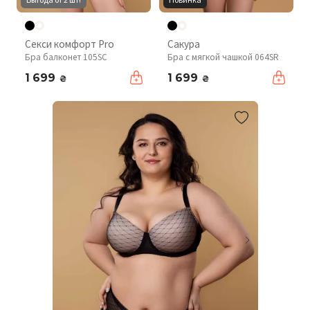
Секси комфорт Pro
Сакура
Бра балконет 105SC
Бра с мягкой чашкой 064SR
1 699
1 699
₴
₴