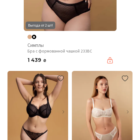
Выгода от 2 шт!
Симплы
Бра с формованной чашкой 233BC
1 439
₴