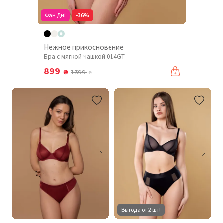
Фан Дні
-36%
Нежное прикосновение
Бра с мягкой чашкой 014GT
899
₴
1 399
₴
Выгода от 2 шт!