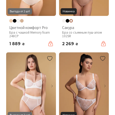
Выгода от 2 шт!
Новинка
Цветной комфорт Pro
Сакура
Бра с чашкой Memory foam
Бра со съемным пуш-апом
248CP
102SR
1 889
2 269
₴
₴
Выгода от 2 шт!
Новинка