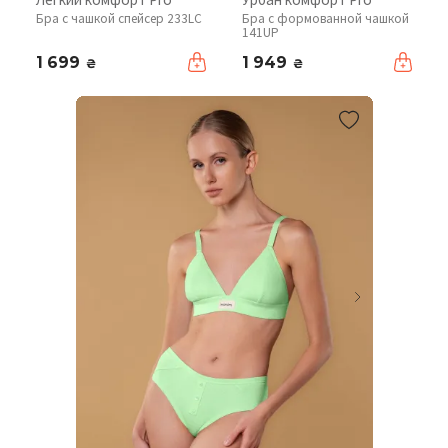
Бра с чашкой спейсер 233LC
Бра с формованной чашкой
141UP
1 699
1 949
₴
₴