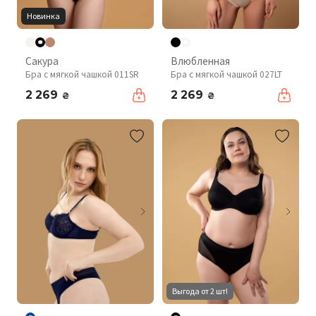
Новинка
Сакура
Влюбленная
Бра с мягкой чашкой 011SR
Бра с мягкой чашкой 027LT
2 269
2 269
₴
₴
Выгода от 2 шт!