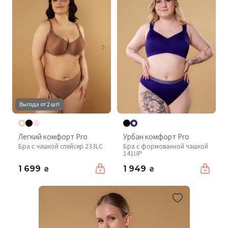
Выгода от 2 шт!
Легкий комфорт Pro
Урбан комфорт Pro
Бра с чашкой спейсер 233LC
Бра с формованной чашкой
141UP
1 699
1 949
₴
₴