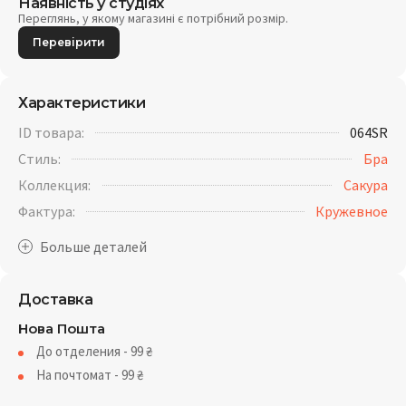
Наявність у студіях
Переглянь, у якому магазині є потрібний розмір.
Перевірити
Характеристики
ID товара:
064SR
Стиль:
Бра
Коллекция:
Сакура
Фактура:
Кружевное
Доставка
Нова Пошта
До отделения - 99
₴
На почтомат - 99
₴