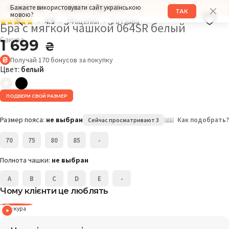
Бажаєте використовувати сайт українською
РАЗМЕР: 75C
ОБХВАТ ГРУДИ: 90СМ
ТАК
мовою?
4.9
34 оценки
2 отзыва
Бра с мягкой чашкой 064SR белый
Сакура
1 699
₴
Получай
170
бонусов
за покупку
Цвет:
белый
ПОДБЕРИ СВОЙ РАЗМЕР
Размер пояса:
не выбран
Как подобрать?
Сейчас просматривают 3
70
75
80
85
-
Полнота чашки:
не выбран
A
B
C
D
E
-
Чому клієнти це люблять
Сакура