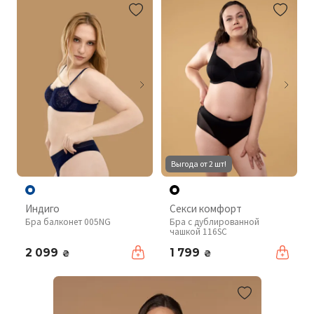
Выгода от 2 шт!
Индиго
Секси комфорт
Бра балконет 005NG
Бра с дублированной
чашкой 116SC
2 099
1 799
₴
₴