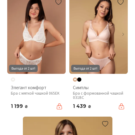
Выгода от 2 шт!
Выгода от 2 шт!
Элегант комфорт
Симплы
Бра с мягкой чашкой 065EK
Бра с формованной чашкой
031BC
1 199
1 439
₴
₴