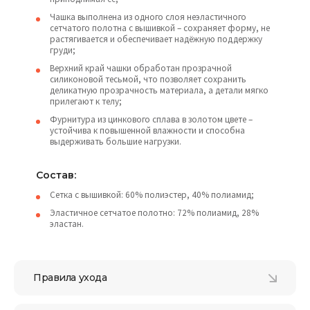
Чашка выполнена из одного слоя неэластичного
сетчатого полотна с вышивкой – сохраняет форму, не
растягивается и обеспечивает надёжную поддержку
груди;
Верхний край чашки обработан прозрачной
силиконовой тесьмой, что позволяет сохранить
деликатную прозрачность материала, а детали мягко
прилегают к телу;
Фурнитура из цинкового сплава в золотом цвете –
устойчива к повышенной влажности и способна
выдерживать большие нагрузки.
Состав:
Сетка с вышивкой: 60% полиэстер, 40% полиамид;
Эластичное сетчатое полотно: 72% полиамид, 28%
эластан.
Правила ухода