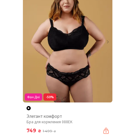
Фан Дні
-50%
Элегант комфорт
Бра для кормления 088EK
749
₴
1 499
₴