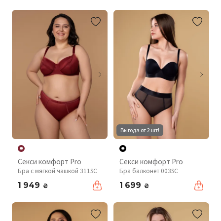
Выгода от 2 шт!
Секси комфорт Pro
Секси комфорт Pro
Бра с мягкой чашкой 311SC
Бра балконет 003SC
1 949
1 699
₴
₴