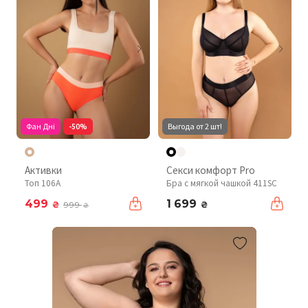
Фан Дні
-50%
Выгода от 2 шт!
Активки
Секси комфорт Pro
Топ 106A
Бра с мягкой чашкой 411SC
499
1 699
₴
₴
999
₴