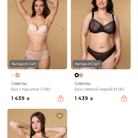
Выгода от 2 шт!
Выгода от 2 шт!
Симплы
Симплы
Бра с пуш-апом 176BC
Бра с мягкой чашкой 011BC
1 439
1 439
₴
₴