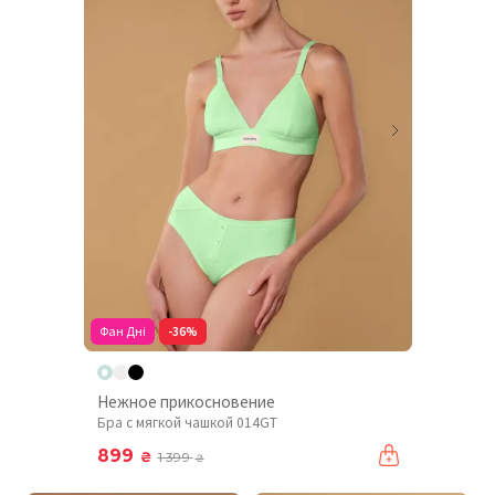
Фан Дні
-36%
Нежное прикосновение
Бра с мягкой чашкой 014GT
899
₴
1 399
₴