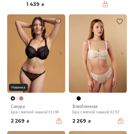
1 439
₴
Новинка
Сакура
Влюбленная
Бра с мягкой чашкой 011SR
Бра с мягкой чашкой 027LT
2 269
2 269
₴
₴