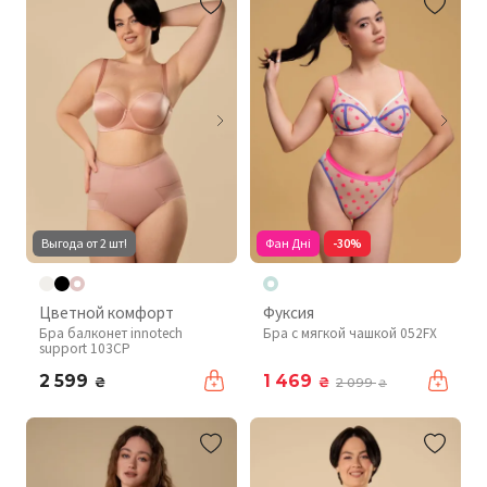
Выгода от 2 шт!
Фан Дні
-30%
Цветной комфорт
Фуксия
Бра балконет innotech
Бра с мягкой чашкой 052FX
support 103CP
2 599
1 469
₴
₴
2 099
₴