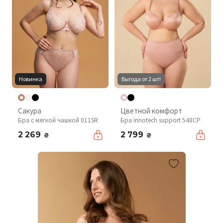
Новинка
Выгода от 2 шт!
Сакура
Цветной комфорт
Бра с мягкой чашкой 011SR
Бра innotech support 548CP
2 269
2 799
₴
₴