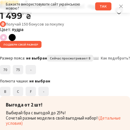
5
Бра с чашкой спейсер 108LC пудра
Бажаєте використовувати сайт українською
ТАК
мовою?
Легкий комфорт
1 499
₴
Получай
150
бонусов
за покупку
Цвет:
пудра
ПОДБЕРИ СВОЙ РАЗМЕР
Размер пояса:
не выбран
Как подобрать?
Сейчас просматривают 8
70
75
-
Полнота чашки:
не выбран
B
C
F
-
Выгода от 2 шт!
Выбирай бра с выгодой до 25%!
Сочетай разные модели в свой выгодный набор!
(Детальные
условия)