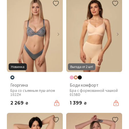
Новинка
Выгода от 2 шт!
Георгина
Боди комфорт
Бра со съемным пуш-апом
Бра с формованной чашкой
102ZH
015BD
2 269
1 399
₴
₴