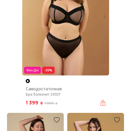
Фан Дні
-30%
Самодостаточная
Бра балконет 105DT
1 399
₴
1 999
₴