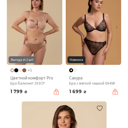
Выгода от 2 шт!
Новинка
+1
Цветной комфорт Pro
Сакура
Бра балконет 203CP
Бра с мягкой чашкой 064SR
1 799
1 699
₴
₴