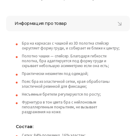
Информация про товар
Бра на каркасах с чашкой из 3D полотна спейсер
округляет форму груди, и собирает ее ближе к центру;
Полотно чашки — спейсер. Благодаря гибкости
полотна, бра адаптируется под форму груди и
скрывает небольшую асимметрию если она есть;
Практически незаметен под одеждой;
Пояс бра из эластичной сетки, края обработаны
эластичной резинкой для фиксации;
Несъемные бретели регулируются по росту;
Фурнитура в тон цвета бра с нейлоновым
гипоаллергенным покрытием, не вызывает
раздражения на коже.
Состав:
Сетка: 84% полиамид, 16% эластан;