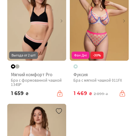
Выгода от 2 шт!
Фан Дні
-30%
Мягкий комфорт Pro
Фуксия
Бра с формованной чашкой
Бра с мягкой чашкой 011FX
134SP
1 659
1 469
₴
₴
2 099
₴