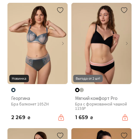
Новинка
Выгода от 2 шт!
Георгина
Мягкий комфорт Pro
Бра балконет 105ZH
Бра с формованной чашкой
115SP
2 269
1 659
₴
₴