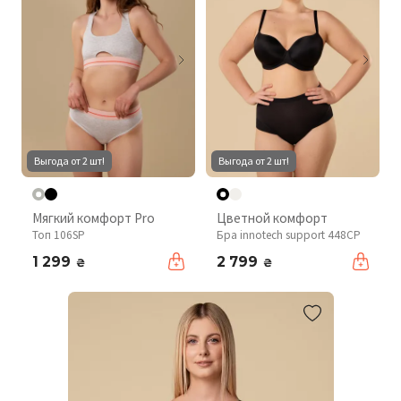
Выгода от 2 шт!
Выгода от 2 шт!
Мягкий комфорт Pro
Цветной комфорт
Топ 106SP
Бра innotech support 448CP
1 299
2 799
₴
₴