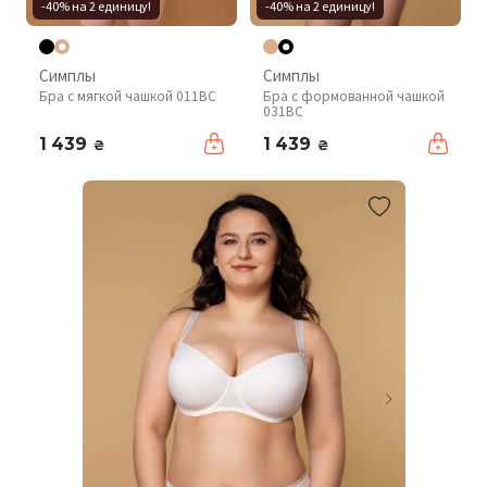
-40% на 2 единицу!
-40% на 2 единицу!
Симплы
Симплы
Бра с мягкой чашкой 011BC
Бра с формованной чашкой
031BC
1 439
1 439
₴
₴