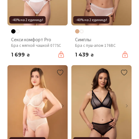
-40% на 2 единицу!
-40% на 2 единицу!
Секси комфорт Pro
Симплы
Бра с мягкой чашкой 077SC
Бра с пуш-апом 176BC
1 699
1 439
₴
₴