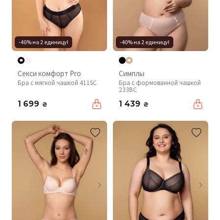
-40% на 2 единицу!
-40% на 2 единицу!
Секси комфорт Pro
Симплы
Бра с мягкой чашкой 411SC
Бра с формованной чашкой
233BC
1 699
1 439
₴
₴