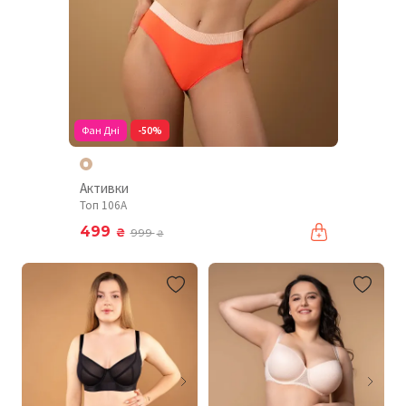
Фан Дні
-50%
Активки
Топ 106A
499
₴
999
₴