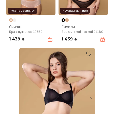
-40% на 2 единицу!
-40% на 2 единицу!
Симплы
Симплы
Бра с пуш-апом 176BC
Бра с мягкой чашкой 011BC
1 439
1 439
₴
₴