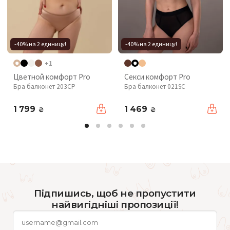
-40% на 2 единицу!
-40% на 2 единицу!
+1
Цветной комфорт Pro
Секси комфорт Pro
Бра балконет 203CP
Бра балконет 021SC
1 799
1 469
₴
₴
Підпишись, щоб не пропустити
найвигідніші пропозиції!