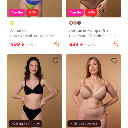
Фан Дні
-50%
Фан Дні
-50%
Активки
Легкий комфорт Pro
Бра с мягкой чашкой 026A
Бра с чашкой спейсер 308LC
499
839
₴
₴
999
1 679
₴
₴
-40% на 2 единицу!
-40% на 2 единицу!