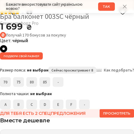
Бажаєте використовувати сайт українською
РАЗМЕР: 70С
ОБХВАТ ГРУДИ: 86СМ
ТАК
мовою?
4.9
Бра балконет 003SC чёрный
Секси комфорт Pro
1 699
₴
Получай
170
бонусов
за покупку
Цвет:
чёрный
ПОДБЕРИ СВОЙ РАЗМЕР
Размер пояса:
не выбран
Как подобрать?
Сейчас просматривают 8
70
75
80
85
-
Полнота чашки:
не выбран
A
B
C
D
E
F
-
ДЛЯ ТЕБЯ ЕСТЬ 2 СПЕЦПРЕДЛОЖЕНИЯ
ПРОСМОТРЕТЬ
Вместе дешевле