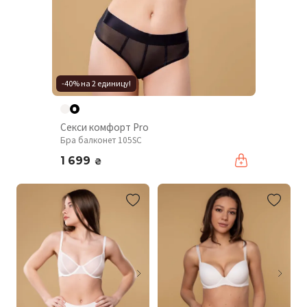
-40% на 2 единицу!
Секси комфорт Pro
Бра балконет 105SC
1 699
₴