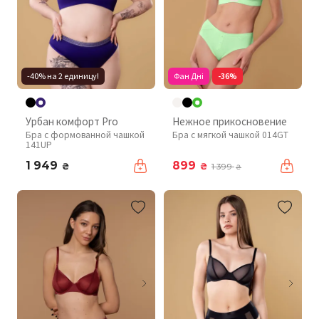
-40% на 2 единицу!
Фан Дні
-36%
Урбан комфорт Pro
Нежное прикосновение
Бра с формованной чашкой
Бра с мягкой чашкой 014GT
141UP
1 949
899
₴
₴
1 399
₴