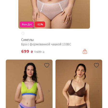
Фан Дні
-51%
Симплы
Бра с формованной чашкой 133BC
699
₴
1 439
₴