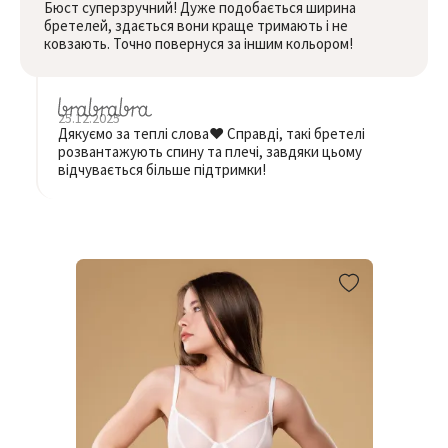
Бюст суперзручний! Дуже подобається ширина
бретелей, здається вони краще тримають і не
ковзають. Точно повернуся за іншим кольором!
25.12.2025
Дякуємо за теплі слова❤️ Справді, такі бретелі
розвантажують спину та плечі, завдяки цьому
відчувається більше підтримки!