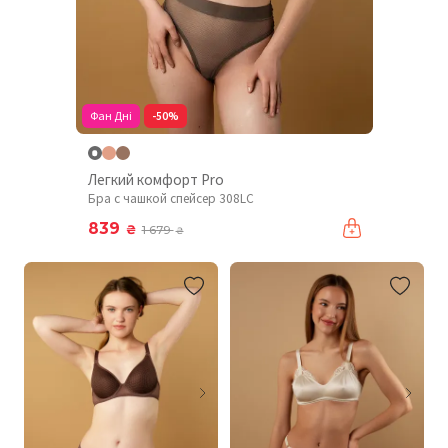
Фан Дні
-50%
Легкий комфорт Pro
Бра с чашкой спейсер 308LC
839
₴
1 679
₴