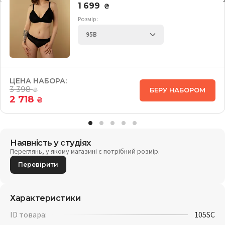
1 699
₴
Розмір:
ЦЕНА НАБОРА:
3 398
БЕРУ НАБОРОМ
₴
2 718
₴
Наявність у студіях
Переглянь, у якому магазині є потрібний розмір.
Перевірити
Характеристики
ID товара:
105SC