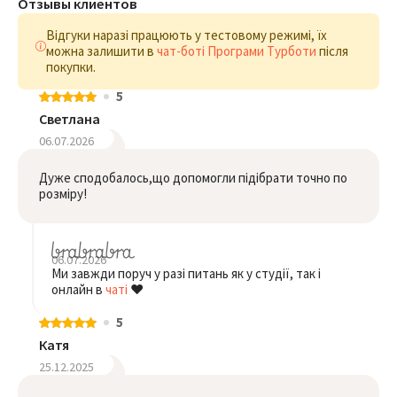
Отзывы клиентов
Відгуки наразі працюють у тестовому режимі, їх
можна залишити в
чат-боті Програми Турботи
після
покупки.
5
Светлана
06.07.2026
Дуже сподобалось,що допомогли підібрати точно по
розміру!
06.07.2026
Ми завжди поруч у разі питань як у студії, так і
онлайн в
чаті
❤️
5
Катя
25.12.2025