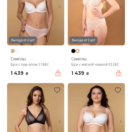
Выгода от 2 шт!
Выгода от 2 шт!
Симплы
Симплы
Бра с пуш-апом 176BC
Бра с мягкой чашкой 011BC
1 439
1 439
₴
₴