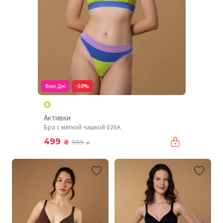
Фан Дні
-50%
Активки
Бра с мягкой чашкой 026A
499
₴
999
₴