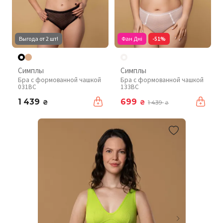
Выгода от 2 шт!
Фан Дні
-51%
Симплы
Симплы
Бра с формованной чашкой
Бра с формованной чашкой
031BC
133BC
1 439
699
₴
₴
1 439
₴