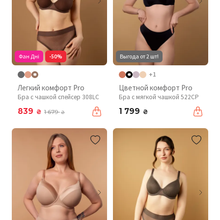
Фан Дні
-50%
Выгода от 2 шт!
+1
Легкий комфорт Pro
Цветной комфорт Pro
Бра с чашкой спейсер 308LC
Бра с мягкой чашкой 522CP
839
1 799
₴
₴
1 679
₴