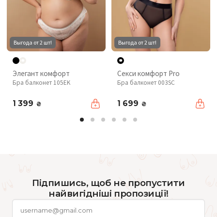
Выгода от 2 шт!
Выгода от 2 шт!
Элегант комфорт
Секси комфорт Pro
Бра балконет 105EK
Бра балконет 003SC
1 399
1 699
₴
₴
Підпишись, щоб не пропустити
найвигідніші пропозиції!