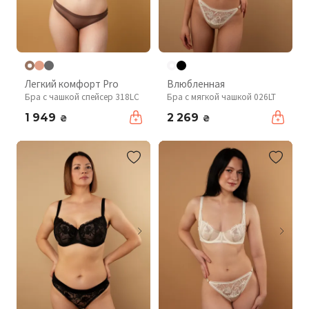
Легкий комфорт Pro
Влюбленная
Бра с чашкой спейсер 318LC
Бра с мягкой чашкой 026LT
1 949
2 269
₴
₴