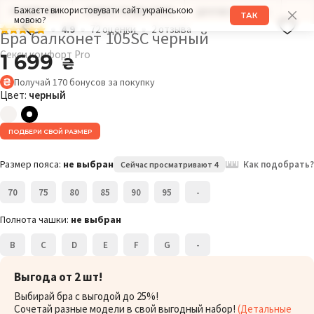
Бажаєте використовувати сайт українською
РАЗМЕР: 80F
ОБХВАТ ГРУДИ: 103СМ
ДРУГИЕ МОДЕЛИ
ТАК
мовою?
4.9
72 оценки
2 отзыва
Бра балконет 105SC черный
Секси комфорт Pro
1 699
₴
Получай
170
бонусов
за покупку
Цвет:
черный
ПОДБЕРИ СВОЙ РАЗМЕР
Размер пояса:
не выбран
Как подобрать?
Сейчас просматривают 4
70
75
80
85
90
95
-
Полнота чашки:
не выбран
B
C
D
E
F
G
-
Выгода от 2 шт!
Выбирай бра с выгодой до 25%!
Сочетай разные модели в свой выгодный набор!
(Детальные