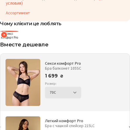
условия)
Ассортимент
Чому клієнти це люблять
Сексі
комфорт Pro
Вместе дешевле
Секси комфорт Pro
Бра балконет 105SC
1 699
₴
Розмір:
Легкий комфорт Pro
Бра с чашкой спейсер 215LC