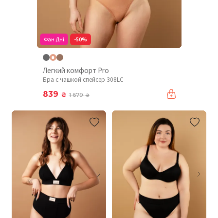
Фан Дні
-50%
Легкий комфорт Pro
Бра с чашкой спейсер 308LC
839
₴
1 679
₴