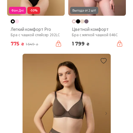
Фан Дні
-50%
Выгода от 2 шт!
Легкий комфорт Pro
Цветной комфорт
Бра с чашкой спейсер 202LC
Бра с мягкой чашкой 046C
775
1 799
₴
₴
1 549
₴