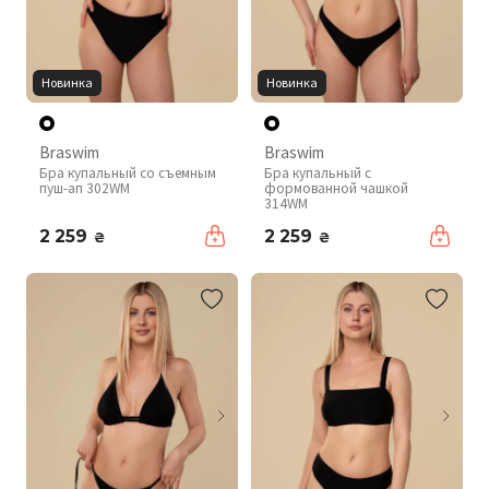
Новинка
Новинка
Braswim
Braswim
Бра купальный со съемным
Бра купальный с
пуш-ап 302WM
формованной чашкой
314WM
2 259
2 259
₴
₴