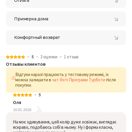
Оплата
Примерка дома
Комфортный возврат
5
3 оценки
1 отзыв
Отзывы клиентов
Відгуки наразі працюють у тестовому режимі, їх
можна залишити в
чат-боті Програми Турботи
після
покупки.
5
Оля
20.01.2026
На моє здивування, цей колір дуже освіжає, виглядає
яскраво, подобаюсь собі в ньому. Ну і форма класна,