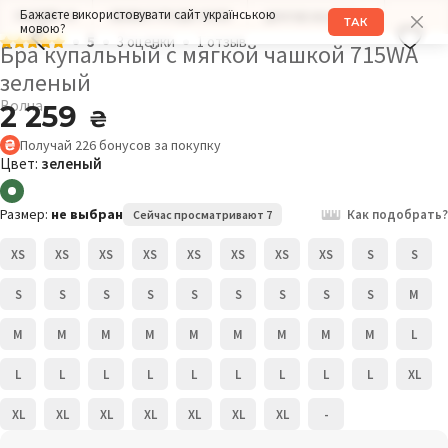
Бажаєте використовувати сайт українською
РАЗМЕР: M
ОБХВАТ ГРУДИ: 92СМ
ДРУГИЕ МОДЕЛИ
ТАК
мовою?
5
3 оценки
1 отзыв
Бра купальный с мягкой чашкой 715WA
зеленый
Волна
2 259
₴
Получай
226
бонусов
за покупку
Цвет:
зеленый
Размер:
не выбран
Как подобрать?
Сейчас просматривают 7
XS
XS
XS
XS
XS
XS
XS
XS
S
S
S
S
S
S
S
S
S
S
S
M
M
M
M
M
M
M
M
M
M
L
L
L
L
L
L
L
L
L
L
XL
XL
XL
XL
XL
XL
XL
XL
-