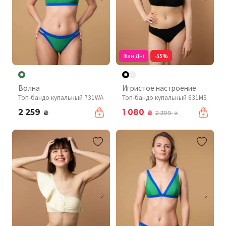
Фан Дні
-55%
Волна
Игристое настроение
Топ-бандо купальный 731WA
Топ-бандо купальный 631MS
2 259
1 080
₴
₴
2 399
₴