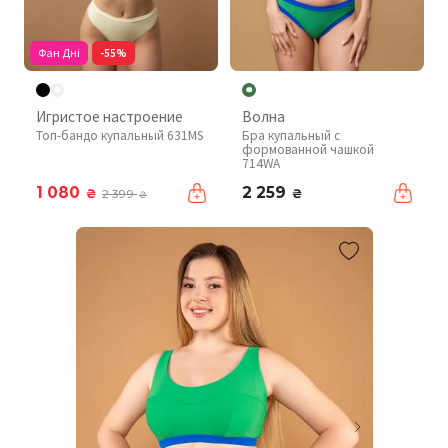
Фан Дні
-55%
Игристое настроение
Волна
Топ-бандо купальный 631MS
Бра купальный с
формованной чашкой
714WA
1 080
2 259
₴
₴
2 399
₴