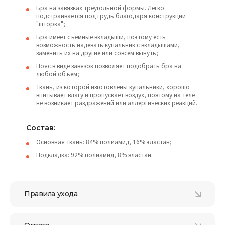
Бра на завязках треугольной формы. Легко
подстраивается под грудь благодаря конструкции
"шторка";
Бра имеет съемные вкладыши, поэтому есть
возможность надевать купальник с вкладышами,
заменить их на другие или совсем вынуть;
Пояс в виде завязок позволяет подобрать бра на
любой объём;
Ткань, из которой изготовлены купальники, хорошо
впитывает влагу и пропускает воздух, поэтому на теле
не возникает раздражений или аллергических реакций.
Состав:
Основная ткань: 84% полиамид, 16% эластан;
Подкладка: 92% полиамид, 8% эластан.
Правила ухода