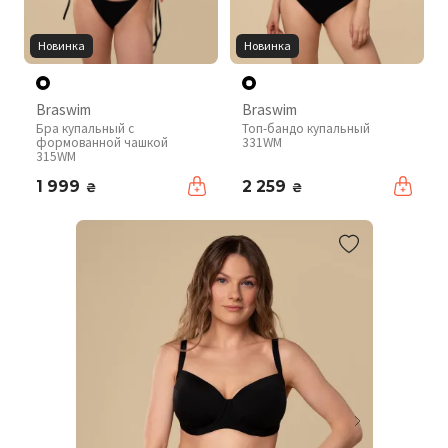
Новинка
Новинка
Braswim
Braswim
Бра купальный с
Топ-бандо купальный
формованной чашкой
331WM
315WM
1 999
2 259
₴
₴