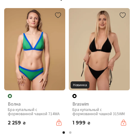
Новинка
Волна
Braswim
Бра купальный с
Бра купальный с
формованной чашкой 714WA
формованной чашкой 315WM
2 259
1 999
₴
₴