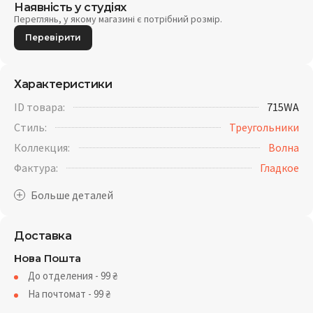
Наявність у студіях
Переглянь, у якому магазині є потрібний розмір.
Перевірити
Характеристики
ID товара:
715WA
Стиль:
Треугольники
Коллекция:
Волна
Фактура:
Гладкое
Доставка
Нова Пошта
До отделения - 99
₴
На почтомат - 99
₴