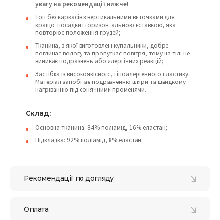
увагу на рекомендації нижче!
Топ без каркасів з вертикальними виточками для
кращої посадки і горизонтальною вставкою, яка
повторює положення грудей;
Тканина, з якої виготовлені купальники, добре
поглинає вологу та пропускає повітря, тому на тілі не
виникає подразнень або алергічних реакцій;
Застібка із високоякісного, гіпоалергенного пластику.
Матеріал запобігає подразненню шкіри та швидкому
нагріванню під сонячними променями.
Склад:
Основна тканина: 84% поліамід, 16% еластан;
Підкладка: 92% поліамід, 8% еластан.
Рекомендації по догляду
Оплата