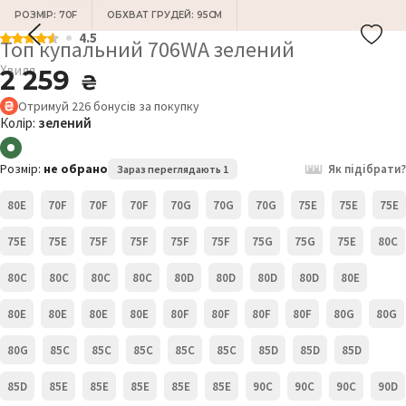
РОЗМІР: 70F
ОБХВАТ ГРУДЕЙ: 95СМ
4.5
Топ купальний 706WA зелений
Хвиля
2 259
₴
Отримуй
226
бонусів
за покупку
Колір:
зелений
Розмір:
не обрано
Як підібрати?
Зараз переглядають 1
80E
70F
70F
70F
70G
70G
70G
75E
75E
75E
75E
75E
75F
75F
75F
75F
75G
75G
75Е
80C
80C
80C
80C
80C
80D
80D
80D
80D
80E
80E
80E
80E
80E
80F
80F
80F
80F
80G
80G
80G
85C
85C
85C
85C
85C
85D
85D
85D
85D
85E
85E
85E
85E
85Е
90C
90C
90C
90D