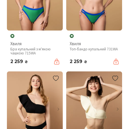
Хвиля
Хвиля
Бра купальний з м'якою
Топ-бандо купальний 731WA
чашкою 715WA
2 259
2 259
₴
₴