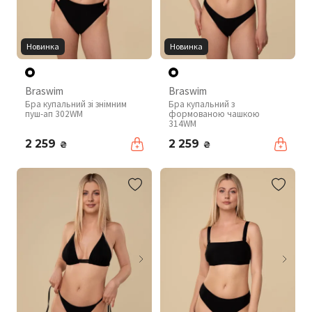
Новинка
Новинка
Braswim
Braswim
Бра купальний зі знімним
Бра купальний з
пуш-ап 302WM
формованою чашкою
314WM
2 259
2 259
₴
₴