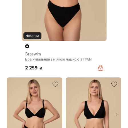
Новинка
Braswim
Бра купальний з м'якою чашкою 377WM
2 259
₴