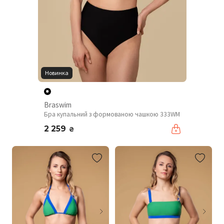
Новинка
Braswim
Бра купальний з формованою чашкою 333WM
2 259
₴