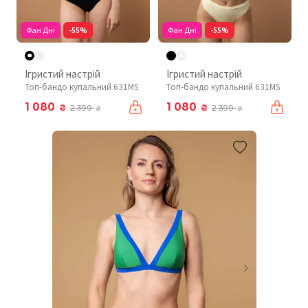
Фан Дні
-55%
Фан Дні
-55%
Ігристий настрій
Ігристий настрій
Топ-бандо купальний 631MS
Топ-бандо купальний 631MS
1 080
1 080
₴
₴
2 399
2 399
₴
₴