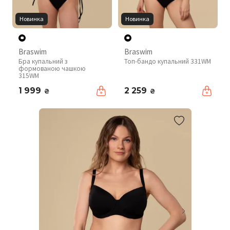
Новинка
Новинка
Braswim
Braswim
Бра купальний з
Топ-бандо купальний 331WM
формованою чашкою
315WM
1 999
2 259
₴
₴