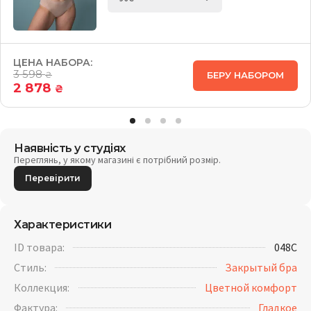
ЦЕНА НАБОРА:
3 598
БЕРУ НАБОРОМ
₴
2 878
₴
Наявність у студіях
Переглянь, у якому магазині є потрібний розмір.
Перевірити
Характеристики
ID товара:
048C
Стиль:
Закрытый бра
Коллекция:
Цветной комфорт
Фактура:
Гладкое