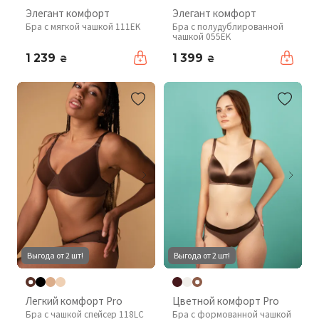
Элегант комфорт
Элегант комфорт
Бра с мягкой чашкой 111EK
Бра с полудублированной
чашкой 055EK
1 239
1 399
₴
₴
Выгода от 2 шт!
Выгода от 2 шт!
Легкий комфорт Pro
Цветной комфорт Pro
Бра с чашкой спейсер 118LC
Бра с формованной чашкой