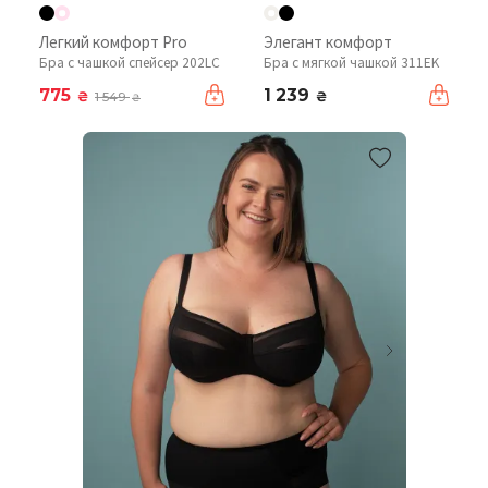
Легкий комфорт Pro
Элегант комфорт
Бра с чашкой спейсер 202LC
Бра с мягкой чашкой 311EK
775
1 239
₴
₴
1 549
₴