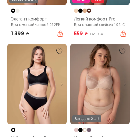
Элегант комфорт
Легкий комфорт Pro
Бра с мягкой чашкой 012EK
Бра с чашкой спейсер 102LC
1 399
559
₴
₴
1 499
₴
Выгода от 2 шт!