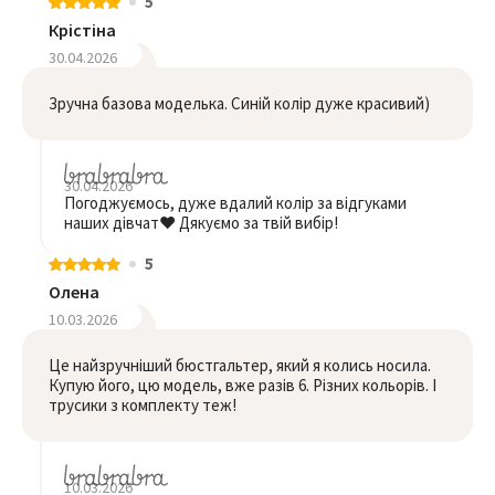
5
Крістіна
30.04.2026
Зручна базова моделька. Синій колір дуже красивий)
30.04.2026
Погоджуємось, дуже вдалий колір за відгуками
наших дівчат❤️ Дякуємо за твій вибір!
5
Олена
10.03.2026
Це найзручніший бюстгальтер, який я колись носила.
Купую його, цю модель, вже разів 6. Різних кольорів. І
трусики з комплекту теж!
10.03.2026