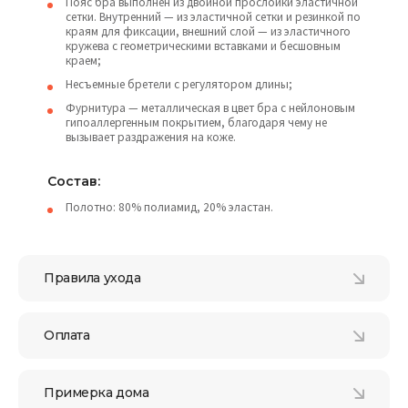
Пояс бра выполнен из двойной прослойки эластичной
сетки. Внутренний — из эластичной сетки и резинкой по
краям для фиксации, внешний слой — из эластичного
кружева с геометрическими вставками и бесшовным
краем;
Несъемные бретели с регулятором длины;
Фурнитура — металлическая в цвет бра с нейлоновым
гипоаллергенным покрытием, благодаря чему не
вызывает раздражения на коже.
Состав:
Полотно: 80% полиамид, 20% эластан.
Правила ухода
Оплата
Примерка дома