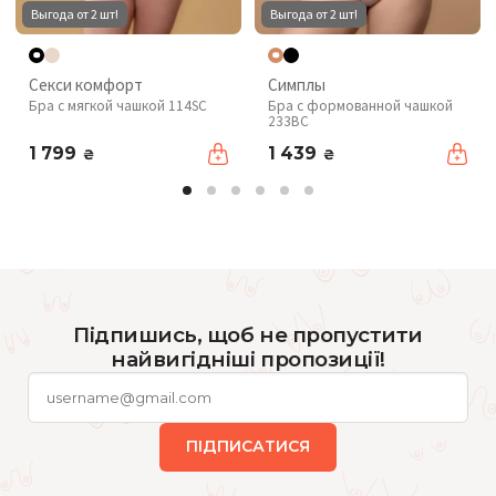
Выгода от 2 шт!
Выгода от 2 шт!
Секси комфорт
Симплы
Бра с мягкой чашкой 114SC
Бра с формованной чашкой
233BC
1 799
1 439
₴
₴
Підпишись, щоб не пропустити
найвигідніші пропозиції!
ПІДПИСАТИСЯ