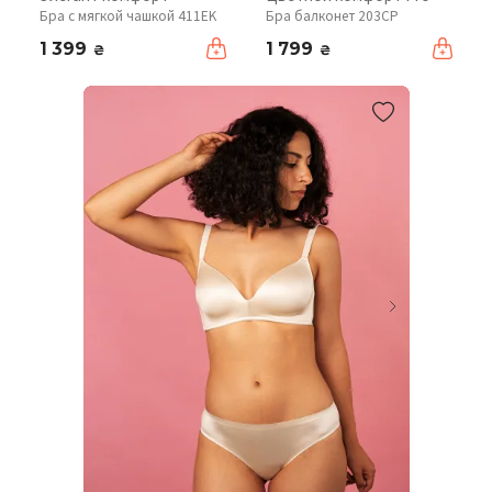
Бра с мягкой чашкой 411EK
Бра балконет 203CP
1 399
1 799
₴
₴