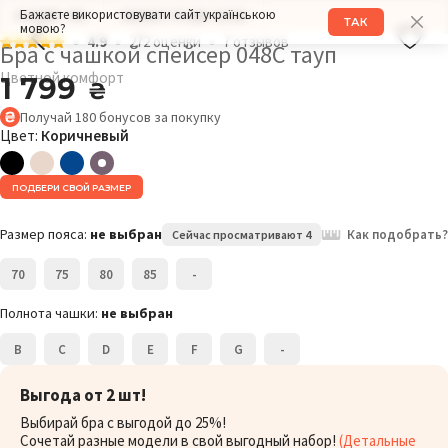
Бажаєте використовувати сайт українською
РАЗМЕР: 75G
ОБХВАТ ГРУДИ: 103СМ
ТАК
мовою?
4.9
272 оценки
7 отзывов
Бра с чашкой спейсер 048С тауп
Цветной комфорт
1 799
₴
Получай
180
бонусов
за покупку
Цвет:
Коричневый
ПОДБЕРИ СВОЙ РАЗМЕР
Размер пояса:
не выбран
Как подобрать?
Сейчас просматривают 4
70
75
80
85
-
Полнота чашки:
не выбран
B
C
D
E
F
G
-
Выгода от 2 шт!
Выбирай бра с выгодой до 25%!
Сочетай разные модели в свой выгодный набор!
(Детальные