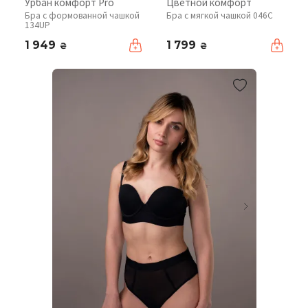
Урбан комфорт Pro
Цветной комфорт
Бра с формованной чашкой
Бра с мягкой чашкой 046C
134UP
1 949
1 799
₴
₴