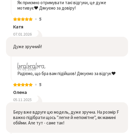
Як приємно отримувати такі відгуки, це дуже
мотивує❤️ Дякуємо за довіру!
5
Катя
07.01.2026
Дуже зручний!
07.01.2026
Радіємо, що бра вам підійшов! Дякуємо за відгук❤️
5
Олена
05.11.2025
Беру вже вдруге цю модель, дуже зручна. На розмір F
важко підібрати щось "легке й непомітне", як мамині
обійми. Але тут - саме так!