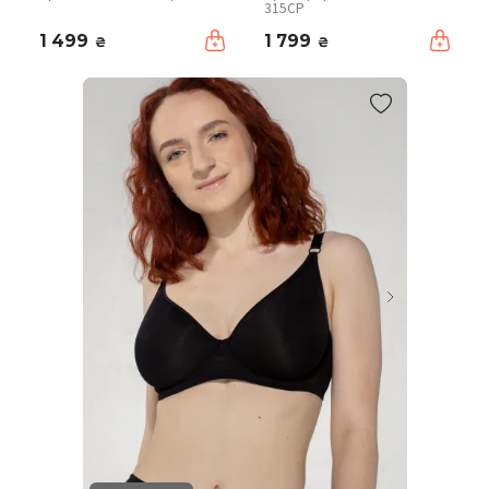
315CP
1 499
1 799
₴
₴