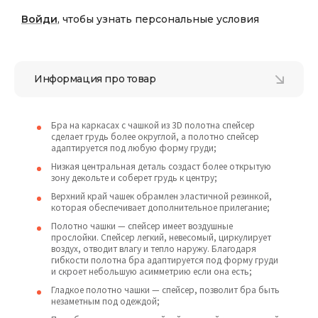
Войди
, чтобы узнать персональные условия
Информация про товар
Бра на каркасах с чашкой из 3D полотна спейсер
сделает грудь более округлой, а полотно спейсер
адаптируется под любую форму груди;
Низкая центральная деталь создаст более открытую
зону декольте и соберет грудь к центру;
Верхний край чашек обрамлен эластичной резинкой,
которая обеспечивает дополнительное прилегание;
Полотно чашки — спейсер имеет воздушные
прослойки. Спейсер легкий, невесомый, циркулирует
воздух, отводит влагу и тепло наружу. Благодаря
гибкости полотна бра адаптируется под форму груди
и скроет небольшую асимметрию если она есть;
Гладкое полотно чашки — спейсер, позволит бра быть
незаметным под одеждой;