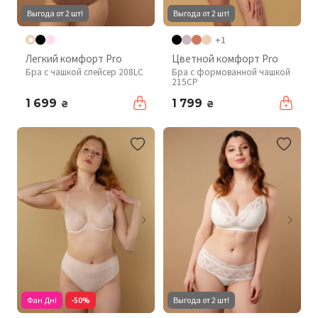
Выгода от 2 шт!
Выгода от 2 шт!
+1
Легкий комфорт Pro
Цветной комфорт Pro
Бра с чашкой спейсер 208LC
Бра с формованной чашкой
215CP
1 699
1 799
₴
₴
Фан Дні
-50%
Выгода от 2 шт!