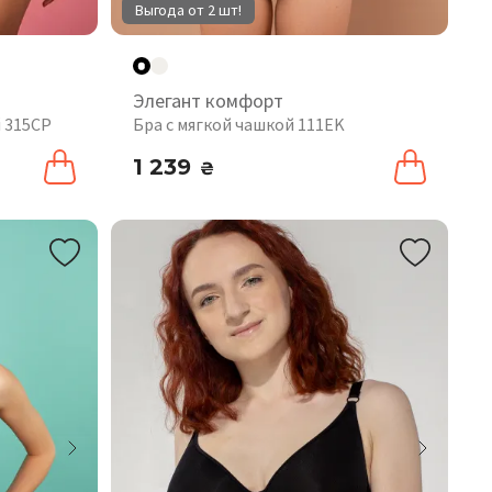
Выгода от 2 шт!
Элегант комфорт
 315CP
Бра с мягкой чашкой 111EK
1 239
₴