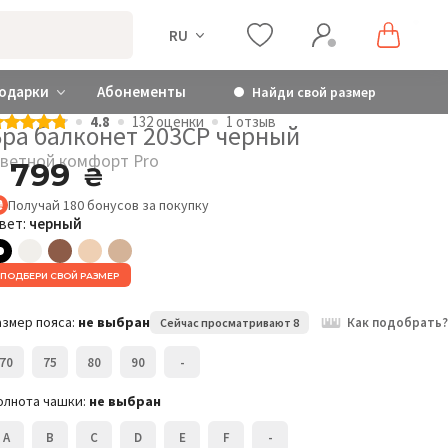
RU
одарки
Абонементы
Найди свой размер
4.8
132 оценки
1 отзыв
Бра балконет 203CP черный
ветной комфорт Pro
1 799
₴
Получай
180
бонусов
за покупку
вет:
черный
ПОДБЕРИ СВОЙ РАЗМЕР
Цветной комфорт Pro
Бра балконет 203CP
Б
0
азмер пояса:
не выбран
Как подобрать?
Сейчас просматривают 8
1 799
₴
Розмір:
70
75
80
90
-
Р
75B
олнота чашки:
не выбран
A
B
C
D
E
F
-