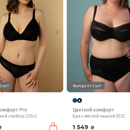
2 шт!
Выгода от 2 шт!
комфорт Pro
Цветной комфорт
кой спейсер 215LC
Бра с мягкой чашкой 051C
1 549
₴
₴