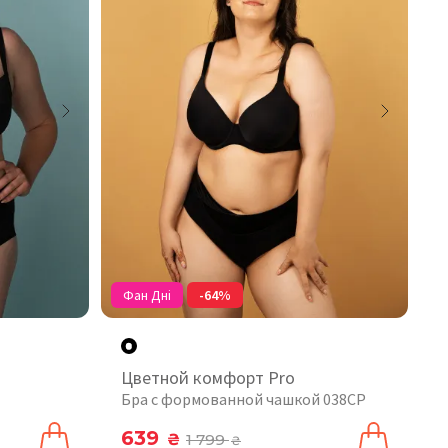
Фан Дні
-64%
Цветной комфорт Pro
Бра с формованной чашкой 038CP
639
₴
1 799
₴