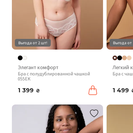
Выгода от 2 шт!
Выгода от 
Элегант комфорт
Легкий 
Бра с полудублированной чашкой
Бра с чаш
055EK
1 399
1 499
₴