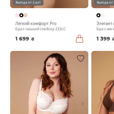
Выгода от 2 шт!
Выгода от 
Легкий комфорт Pro
Элегант
Бра с чашкой спейсер 233LC
Бра с мя
1 699
1 399
₴