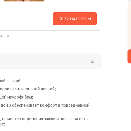
ЦЕНА НА
БЕРУ НАБОРОМ
3 598
₴
ной чашкой;
лирован силиконовой лентой;
ящей микрофибры;
дой и обеспечивает комфорт в повседневной
 на месте соединения чашки и пояса бра есть
ре;