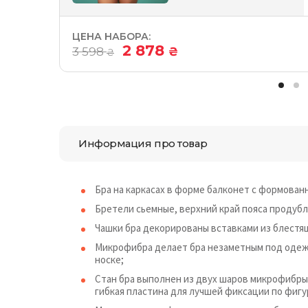
ЦЕНА НАБОРА:
2 878
3 598
₴
₴
Информация про товар
Бра на каркасах в форме балконет с формован
Бретели сьемные, верхний край пояса продуб
Чашки бра декорированы вставками из блест
Микрофибра делает бра незаметным под одеж
носке;
Стан бра выполнен из двух шаров микрофибры,
гибкая пластина для лучшей фиксации по фигу