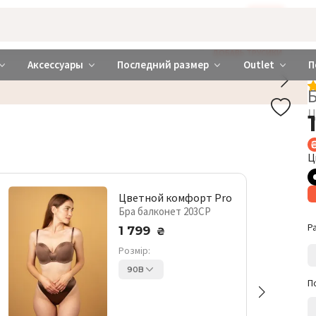
Бажаєте використовувати сайт українською мовою?
ТАК
abrabra ❤️ Киев и Украина
ДОБАВЬ ТРУСИКИ
Аксессуары
Последний размер
Outlet
П
Ц
Ц
Цветной комфорт Pro
Бра балконет 203CP
Р
1 799
₴
Розмір:
90B
П