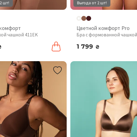
2 шт!
Выгода от 2 шт!
 комфорт
Цветной комфорт Pro
гкой чашкой 411EK
Бра с формованной чашкой
1 799
₴
₴