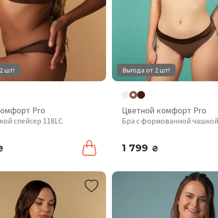
2 шт!
Выгода от 2 шт!
комфорт Pro
Цветной комфорт Pro
кой спейсер 118LC
Бра с формованной чашкой
1 799
₴
₴