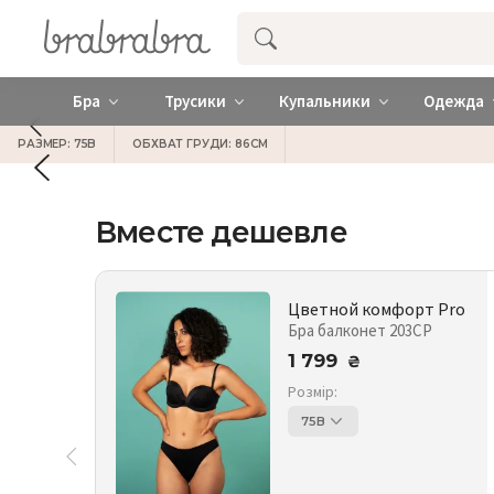
Купить нижнее женское белье ❤️ br
Бра
Трусики
Купальники
Одежда
РАЗМЕР: 75B
ОБХВАТ ГРУДИ: 86СМ
Вместе дешевле
Цветной комфорт Pro
Бра балконет 203CP
1 799
₴
Розмір:
75B