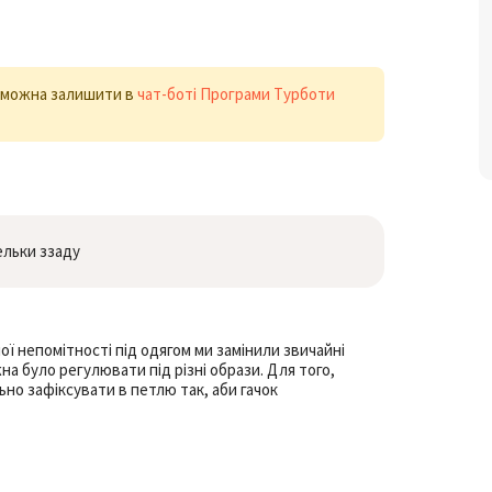
х можна залишити в
чат-боті Програми Турботи
ельки ззаду
ї непомітності під одягом ми замінили звичайні
на було регулювати під різні образи. Для того,
ьно зафіксувати в петлю так, аби гачок