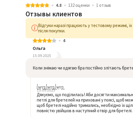
4.8
132 оценки
1 отзыв
Отзывы клиентов
Відгуки наразі працюють у тестовому режимі, ї
після покупки.
4
Ольга
15.09.2025
Коли знімаю чи одягаю бра постійно злітають брет
15.09.2025
Дякуємо, що поділилась! Аби досягти максимально
петлі для бретелей на приховані у поясі, щоб мож
щоб бретелі надійно тримались, необхідно їх щіл
повністю увійшов в наступний отвір для бретелі.