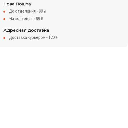
Нова Пошта
До отделения - 99
₴
На почтомат - 99
₴
Адресная доставка
Доставка курьером - 120
₴