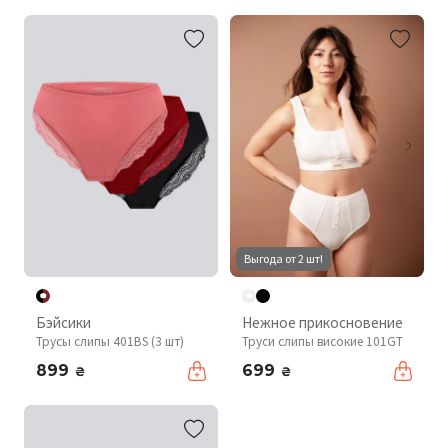
Выгода от 2 шт!
Бэйсики
Нежное прикосновение
Трусы слипы 401BS (3 шт)
Труси слипы високие 101GT
899
699
₴
₴