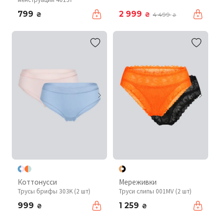
799
2 999
₴
₴
4 499
₴
Коттонусси
Мереживки
Трусы брифы 303K (2 шт)
Труси слипы 001MV (2 шт)
999
1 259
₴
₴