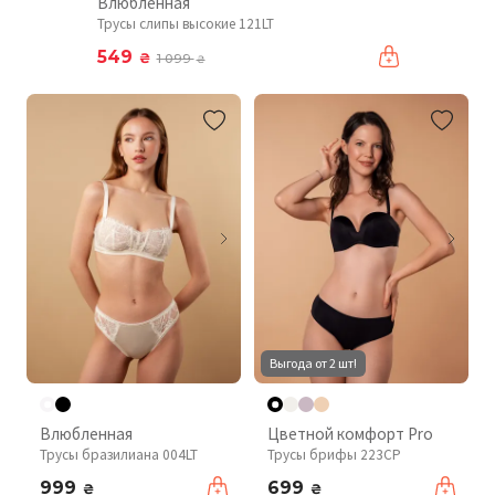
Влюбленная
Трусы слипы высокие 121LT
549
₴
1 099
₴
Выгода от 2 шт!
Влюбленная
Цветной комфорт Pro
Трусы бразилиана 004LT
Трусы брифы 223CP
999
699
₴
₴