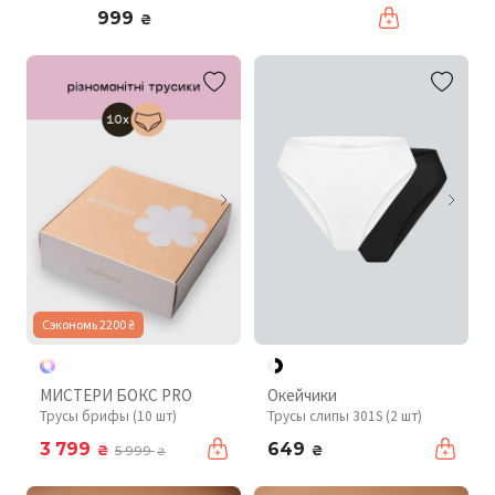
999
₴
Сэкономь 2200 ₴
МИСТЕРИ БОКС PRO
Окейчики
Трусы брифы (10 шт)
Трусы слипы 301S (2 шт)
3 799
649
₴
₴
5 999
₴