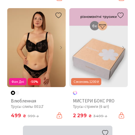
Фан Дні
-50%
Сэкономь 1200 ₴
Влюбленная
МИСТЕРИ БОКС PRO
Трусы слипы 001LT
Трусы стринги (6 шт)
499
2 299
₴
₴
999
3 499
₴
₴