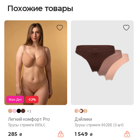
Похожие товары
Фан Дні
-52%
+1
Легкий комфорт Pro
Дэйлики
Трусы стринги 005LC
Трусы стринги 002DE (3 шт)
285
1 549
₴
₴