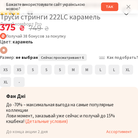
Бажаєте використовувати сайт українською
РАЗМЕР: XL
ОБХВАТ БЕДЕР: 104СМ
ДРУГИЕ МОДЕЛИ
ТАК
мовою?
4.8
Труси стринги 222LC карамель
Легкий комфорт Pro
375
₴
749
₴
Получай
38
бонусов
за покупку
Цвет:
карамель
Размер:
не выбран
Как подобрать?
Сейчас просматривают 6
XS
XS
S
S
S
M
M
L
L
XL
XL
-
Фан Дні
До -70% – максимальная выгода на самые популярные
коллекции
Лови момент, заказывай уже сейчас и получай до 15%
кэшбека!
(Детальные условия)
До конца акции 2 дня
Ассортимент