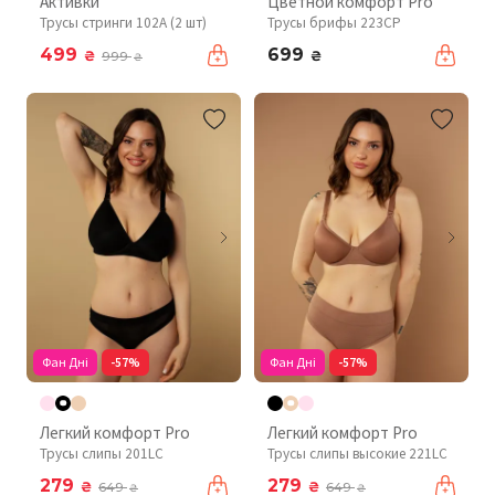
Активки
Цветной комфорт Pro
Трусы стринги 102A (2 шт)
Трусы брифы 223CP
499
699
₴
₴
999
₴
Фан Дні
-57%
Фан Дні
-57%
Легкий комфорт Pro
Легкий комфорт Pro
Трусы слипы 201LC
Трусы слипы высокие 221LC
279
279
₴
₴
649
649
₴
₴