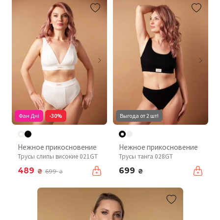
Фан Дні
-30%
Выгода от 2 шт!
Нежное прикосновение
Нежное прикосновение
Трусы слипы високие 021GT
Трусы танга 028GT
489
699
₴
₴
699
₴