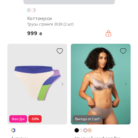
Коттонусси
Трусы стринги 302K (2 шт)
999
₴
Фан Дні
-50%
Выгода от 2 шт!